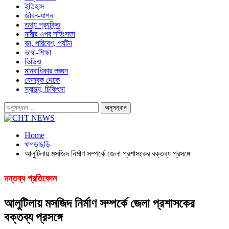
ইতিহাস
জীবন-যাপন
তথ্য প্রযুক্তি
নারীর ওপর সহিংসতা
বন, পরিবেশ, পর্যটন
ভাষা-শিক্ষা
ভিডিও
মানবাধিকার লঙ্ঘন
ফেসবুক থেকে
স্বাস্থ্য, চিকিৎসা
Home
খাগড়াছড়ি
আলুটিলায় মসজিদ নির্মাণ সম্পর্কে জেলা প্রশাসকের বক্তব্য প্রসঙ্গে
মন্তব্য প্রতিবেদন
আলুটিলায় মসজিদ নির্মাণ সম্পর্কে জেলা প্রশাসকের
বক্তব্য প্রসঙ্গে