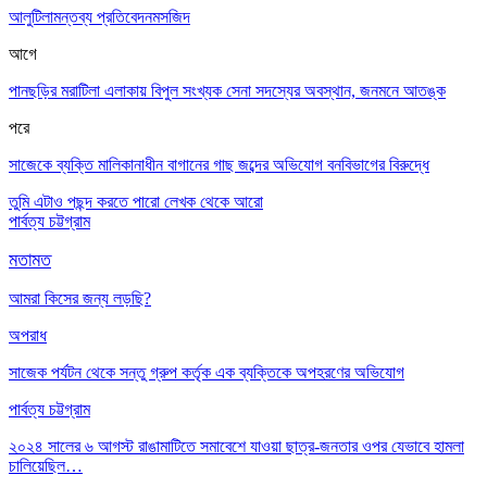
আলুটিলা
মন্তব্য প্রতিবেদন
মসজিদ
আগে
পানছড়ির মরাটিলা এলাকায় বিপুল সংখ্যক সেনা সদস্যের অবস্থান, জনমনে আতঙ্ক
পরে
সাজেকে ব্যক্তি মালিকানাধীন বাগানের গাছ জব্দের অভিযোগ বনবিভাগের বিরুদ্ধে
তুমি এটাও পছন্দ করতে পারো
লেখক থেকে আরো
পার্বত্য চট্টগ্রাম
মতামত
আমরা কিসের জন্য লড়ছি?
অপরাধ
সাজেক পর্যটন থেকে সন্তু গ্রুপ কর্তৃক এক ব্যক্তিকে অপহরণের অভিযোগ
পার্বত্য চট্টগ্রাম
২০২৪ সালের ৬ আগস্ট রাঙামাটিতে সমাবেশে যাওয়া ছাত্র-জনতার ওপর যেভাবে হামলা
চালিয়েছিল…