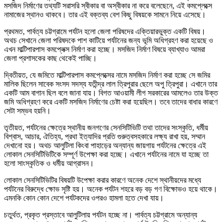
মসজিদ নির্মাণের তথ্যটি সরাসরি স্বীকার বা অস্বীকার না করে বলেছেনে, এই কমপ্লেক্সে
নামাজের স্থানও থাকবে। তার এই বক্তব্য বেশ কিছু বিষয়কে সামনে নিয়ে এসেছে।
প্রথমত, পার্বত্য চট্টগ্রামে পর্যটন হলো জেলা পরিষদের এক্তিয়ারভুক্ত একটি বিষয়।
অথচ সেখানে জেলা পরিষদকে পাশ কাটিয়ে পর্যটনের জন্য ভূমি অধিগ্রহণ করা হয়েছে ও
এখন মাল্টিপারপাস কমপ্লেক্স নির্মাণ করা হচ্ছে। মসজিদ নির্মাণ বিষয়ে ব্যাখ্যাও আমরা
জেলা প্রশাসকের কাছ থেকেই পাচ্ছি।
দ্বিতীয়ত, যে জমিতে মাল্টিপারপাস কমপ্লেক্সের নামে মসজিদ নির্মাণ করা হচ্ছে সে জমির
মালিক ছিলেন সাবেক সংসদ সদস্য যতীন্দ্র লাল ত্রিপুরার ছেলে অপু ত্রিপুরা। এখানে তার
একটি আম বাগান ছিল বলে জানা যায়। বিগত আওয়ামী লীগ সরকারের আমলেও তার উক্ত
জমি অধিগ্রহণ করে একটি মসজিদ নির্মাণের চেষ্টা করা হয়েছিল। তবে তাদের বাধার কারণে
সেটা সম্ভব হয়নি।
তৃতীয়ত, পর্যটনের ক্ষেত্রে স্থানীয় জনগণের সেনসিটিভিটি তথা তাদের সংস্কৃতি, ধর্মীয়
বিশ্বাস, আচার, ঐতিহ্য, প্রথা ইত্যাদির প্রতি গুরুত্বসহকারে লক্ষ্য রাখা হয়, সম্মান
দেখানো হয়। অথচ আলুটিলা কিংবা পাহাড়ের অন্যান্য জায়গায় পর্যটনের ক্ষেত্রে এই
লোকাল সেনসিটিভিটিকে সম্পূর্ণ উপেক্ষা করা হচ্ছে। এখানে পর্যটনের নামে যা হচ্ছে তা
হলো সাংস্কৃতিক ও ধর্মীয় আগ্রাসন।
লোকাল সেনসিটিভিটির বিষয়টি উপেক্ষা করার কারণে অনেক দেশে স্থানীয়দের মধ্যে
পর্যটনের বিরুদ্ধে ক্ষোভ সৃষ্টি হয়। অনেক পর্যটন শহরে বড় বড় গণ বিক্ষোভও হয়ে থাকে।
এমনকি কোন কোন দেশে পর্যটকদের ওপরও হামলা হতে দেখা যায়।
চতুর্থত, প্রকৃত প্রস্তাবে আলুটিলায় পর্যটন হচ্ছে না। পার্বত্য চট্টগ্রামে অন্যান্য