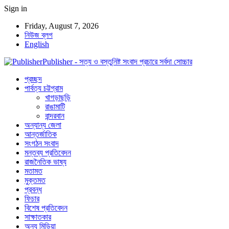
Sign in
Friday, August 7, 2026
নিউজ ব্লগ
English
Publisher - সত্য ও বস্তুনিষ্ট সংবাদ প্রচারে সর্বদা সোচ্চার
প্রচ্ছদ
পার্বত্য চট্টগ্রাম
খাগড়াছড়ি
রাঙামাটি
বান্দরবান
অন্যান্য জেলা
আন্তর্জাতিক
সংগঠন সংবাদ
মন্তব্য প্রতিবেদন
রাজনৈতিক ভাষ্য
মতামত
মুক্তমত
প্রবন্ধ
ফিচার
বিশেষ প্রতিবেদন
সাক্ষাতকার
অন্য মিডিয়া