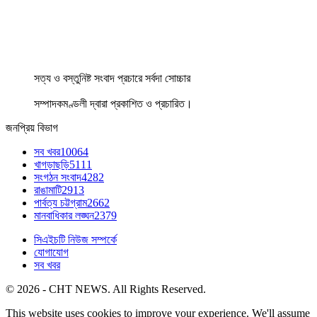
সত্য ও বস্তুনিষ্ট সংবাদ প্রচারে সর্বদা সোচ্চার
সম্পাদকমণ্ডলী দ্বারা প্রকাশিত ও প্রচারিত।
জনপ্রিয় বিভাগ
সব খবর
10064
খাগড়াছড়ি
5111
সংগঠন সংবাদ
4282
রাঙামাটি
2913
পার্বত্য চট্টগ্রাম
2662
মানবাধিকার লঙ্ঘন
2379
সিএইচটি নিউজ সম্পর্কে
যোগাযোগ
সব খবর
© 2026 - CHT NEWS. All Rights Reserved.
This website uses cookies to improve your experience. We'll assume