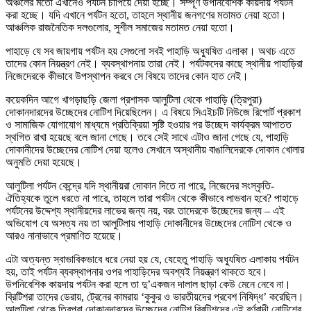
অঞ্চলের মতো এখানেও পর্যটন চাপিয়ে দেয়া হচ্ছে। সম্পূর্ণ উপনিবেশিক কায়দায় পর্যটন
করা হচ্ছে। যদি এখানে পর্যটন হতো, তাহলে স্থানীয় জনগণের মতামত নেয়া হতো।
আঞ্চলিক রাজনৈতিক দলগুলোর, সুশীল সমাজের মতামত নেয়া হতো।
পাহাড়ে যে সব জায়গায় পর্যটন হয় সেগুলো সবই পাহাড়ি অধ্যুষিত এলাকা। অথচ এতে
তাদের কোন নিয়ন্ত্রণ নেই। ব্যবস্থাপনায় তারা নেই। পর্যটকদের কাছে স্থানীয় পাহাড়িরা
নিজেদেরকে কীভাবে উপস্থাপন করবে সে বিষয়ে তাদের কোন হাত নেই।
কয়েকদিন আগে খাগড়াছড়ি জেলা প্রশাসক আলুটিলা থেকে পাহাড়ি (ত্রিপুরা)
দোকানদারদের উচ্ছেদের নোটিশ দিয়েছিলেন। এ বিষয়ে সিএইচটি নিউজে রিপোর্ট প্রকাশ
ও সামাজিক যোগাযোগ মাধ্যমে প্রতিক্রিয়া সৃষ্টি হওয়ার পর উচ্ছেদ কার্যক্রম আপাতত
স্থগিত রাখা হয়েছে বলে জানা গেছে। তবে সেই সাথে এটাও জানা গেছে যে, পাহাড়ি
দোকানীদের উচ্ছেদের নোটিশ দেয়া হলেও সেখানে অস্থানীয় বাঙালিদেরকে দোকান খোলার
অনুমতি দেয়া হয়েছে।
আলুটিলা পর্যটন কেন্দ্রে যদি স্থানীয়রা দোকান দিতে না পারে, নিজেদের সংস্কৃতি-
ঐতিহ্যকে তুলে ধরতে না পারে, তাহলে তারা পর্যটন থেকে কীভাবে লাভবান হবে? পাহাড়ে
পর্যটনের উদ্দেশ্য স্থানীয়দের লাভের জন্য নয়, বরং তাদেরকে উচ্ছেদের জন্য – এই
অভিযোগ যে অসত্য নয় তা আলুটিলায় পাহাড়ি দোকানীদের উচ্ছেদের নোটিশ থেকে ও
আরও নানাভাবে প্রমাণিত হয়েছে।
এটা অত্যন্ত স্বাভাবিকভাবে ধরে নেয়া হয় যে, যেহেতু পাহাড়ি অধ্যুষিত এলাকায় পর্যটন
হয়, তাই পর্যটন ব্যবস্থাপনার ওপর পাহাড়িদের অবশ্যই নিয়ন্ত্রণ থাকতে হবে।
উপনিবেশিক কায়দায় পর্যটন করা হলে তা দু’একজন দালাল ছাড়া কেউ মেনে নেবে না।
ব্রিটিশরা তাদের ডেরায়, ট্রেনের কামরায় ‘কুকুর ও ভারতীয়দের প্রবেশ নিষিদ্ধ’ করেছিল।
আলুটিলা থেকে ত্রিপুরা দোকানদারদের উচ্ছেদের নোটিশ ব্রিটিশদের এই বর্ণবাদী নোটিশের