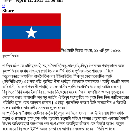
প্রকাশ :
April 11, 2013 11:36 am
0
Share
সিএইচটি নিউজ বাংলা, ১১ এপ্রিল ২০১৩,
বৃহস্পতিবার
পার্বত্য চট্টগামে ঐতিহ্যবাহী মহান বৈসাবি(বৈসু-সাংগ্রাই-বিঝু) উ
ৎ
সবের প্রাক্কালে আজ
বৃহস্পতিবার সংবাদ মাধ্যমে প্রেরিত এক দীর্ঘ বার্তায় পূর্ণস্বায়ত্তশাসনের দাবিতে
আন্দোলনরত আঞ্চলিক রাজনৈতিক দল ইউনাইটেড পিপল্‌স ডেমোক্রেটিক ফ্রন্ট
(ইউপিডিএফ)-এর সভাপতি প্রসিত খীসা পার্বত্য চট্টগ্রামে বসবাসরত পাহাড়ি-বাঙালি সকল
অধিবাসী, বিদেশে প্রবাসী পাহাড়ি ও দেশবাসীর প্রতি বৈসাবি’র শুভেচ্ছা জানিয়েছেন।
বিবৃতিতে তিনি মহান বৈসাবির চেতনায় নিজেদের মধ্যে ঐক্য, সম্প্রীতি ও ভ্রাতৃত্ববোধ
জোরদার করার পাশাপাশি স্ব স্ব জাতীয় ঐতিহ্য সংস্কৃতির মাধ্যমে নিজ নিজ জাতিসত্তার
পরিচিতি তুলে ধরার আহ্বান জানান। এছাড়া প্রাসঙ্গিক কারণে তিনি ক্ষমতাসীন ও বিরোধী
দলের ব্যাপারে তার দলীয় মন্তব্য তুলে ধরেন।
সাম্প্রতিক মাটিরাঙ্গায় সেটলার কর্তৃক ত্রিপুরা বসতিতে হামলা এবং দীঘিনালায় শিশু ধর্ষণ-
হত্যা ও রামগড়ে গৃহবধূকে ধর্ষণ-প্রচেষ্টা ইত্যাদি সহিংস ঘটনার প্রেক্ষাপটে এবারের বৈসাবি
উ
ৎ
সব অধিকারহারা জনগণের শত দুঃখ-বেদনা জর্জড়িত জীবনে যেন কিছুটা হলেও আনন্দ
বয়ে আনে বিবৃতিতে ইউপিডিএফ নেতা সে আশাবাদ ব্যক্ত করেন। তিনি পার্বত্য