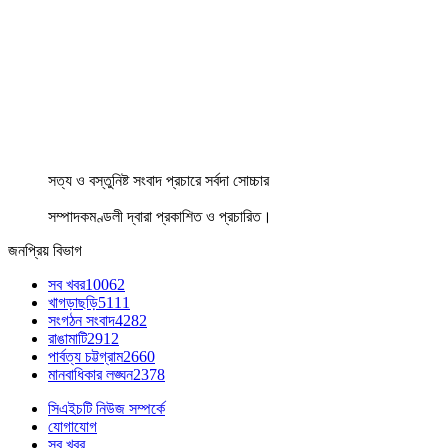
সত্য ও বস্তুনিষ্ট সংবাদ প্রচারে সর্বদা সোচ্চার
সম্পাদকমণ্ডলী দ্বারা প্রকাশিত ও প্রচারিত।
জনপ্রিয় বিভাগ
সব খবর
10062
খাগড়াছড়ি
5111
সংগঠন সংবাদ
4282
রাঙামাটি
2912
পার্বত্য চট্টগ্রাম
2660
মানবাধিকার লঙ্ঘন
2378
সিএইচটি নিউজ সম্পর্কে
যোগাযোগ
সব খবর