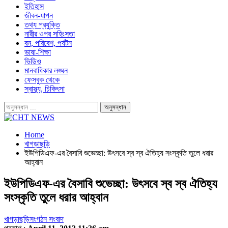
ইতিহাস
জীবন-যাপন
তথ্য প্রযুক্তি
নারীর ওপর সহিংসতা
বন, পরিবেশ, পর্যটন
ভাষা-শিক্ষা
ভিডিও
মানবাধিকার লঙ্ঘন
ফেসবুক থেকে
স্বাস্থ্য, চিকিৎসা
Home
খাগড়াছড়ি
ইউপিডিএফ-এর বৈসাবি শুভেচ্ছা: উৎসবে স্ব স্ব ঐতিহ্য সংস্কৃতি তুলে ধরার
আহ্বান
ইউপিডিএফ-এর বৈসাবি শুভেচ্ছা: উৎসবে স্ব স্ব ঐতিহ্য
সংস্কৃতি তুলে ধরার আহ্বান
খাগড়াছড়ি
সংগঠন সংবাদ