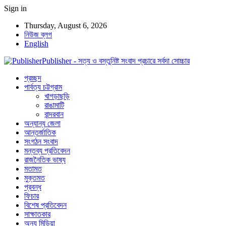
Sign in
Thursday, August 6, 2026
নিউজ ব্লগ
English
Publisher - সত্য ও বস্তুনিষ্ট সংবাদ প্রচারে সর্বদা সোচ্চার
প্রচ্ছদ
পার্বত্য চট্টগ্রাম
খাগড়াছড়ি
রাঙামাটি
বান্দরবান
অন্যান্য জেলা
আন্তর্জাতিক
সংগঠন সংবাদ
মন্তব্য প্রতিবেদন
রাজনৈতিক ভাষ্য
মতামত
মুক্তমত
প্রবন্ধ
ফিচার
বিশেষ প্রতিবেদন
সাক্ষাতকার
অন্য মিডিয়া