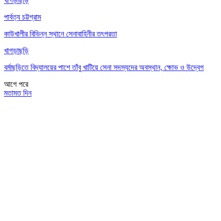
খাগড়াছড়ি
পার্বত্য চট্টগ্রাম
কাউখালীর বিভিন্ন স্থানে সেনাবাহিনীর তৎপরতা
খাগড়াছড়ি
বর্মাছড়িতে বিদ্যালয়ের পাশে তাঁবু খাটিয়ে সেনা সদস্যদের অবস্থান, ক্ষোভ ও উদ্বেগ
আগে
পরে
মতামত দিন