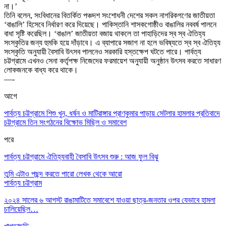
না।’
তিনি বলেন, সংবিধানের বিতর্কিত পঞ্চদশ সংশোধনী দেশের সকল নাগরিকগণের জাতীয়তা
‘বাঙালি’ হিসেবে নির্ধারণ করে দিয়েছে। পাকিস্তানি শাসকগোষ্ঠীও বাঙালির নববর্ষ পালনে
বাধা সৃষ্টি করেছিল। ‘বাঙাল’ জাতীয়তা বজায় থাকলে তা পাহাড়িদের স্ব স্ব ঐতিহ্য
সংস্কৃতির জন্য হুমকি হয়ে দাঁড়াবে। এ ব্যাপারে সজাগ না হলে ভবিষ্যতে স্ব স্ব ঐতিহ্য
সংস্কৃতি অনুযায়ী বৈসাবি উ
ৎ
সব পালনেও সরকারি হস্তক্ষেপ ঘটতে পারে। পার্বত্য
চট্টগ্রামে এখনও সেনা কর্তৃপক্ষ নিজেদের ফরমায়েশ অনুযায়ী অনুষ্ঠান উ
ৎ
সব করতে সাধারণ
লোকজনকে বাধ্য করে থাকে।
—-
আগে
পার্বত্য চট্টগ্রামে শিশু খুন, ধর্ষন ও মাটিরাঙ্গার প্রাণকুমার পাড়ায় সেটলার হামলার প্রতিবাদে
চট্টগ্রামে তিন সংগঠনের বিক্ষোভ মিছিল ও সমাবেশ
পরে
পার্বত্য চট্টগ্রামে ঐতিহ্যবাহী বৈসাবি উৎসব শুরু : আজ ফুল বিঝু
তুমি এটাও পছন্দ করতে পারো
লেখক থেকে আরো
পার্বত্য চট্টগ্রাম
২০২৪ সালের ৬ আগস্ট রাঙামাটিতে সমাবেশে যাওয়া ছাত্র-জনতার ওপর যেভাবে হামলা
চালিয়েছিল…