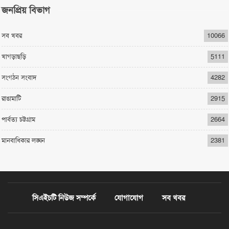
জনপ্রিয় বিভাগ
সব খবর
10066
খাগড়াছড়ি
5111
সংগঠন সংবাদ
4282
রাঙামাটি
2915
পার্বত্য চট্টগ্রাম
2664
মানবাধিকার লঙ্ঘন
2381
সিএইচটি নিউজ সম্পর্কে
যোগাযোগ
সব খবর