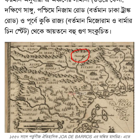
দক্ষিণে সাঙ্গু, পশ্চিমে নিজাম রোড (বর্তমান ঢাকা ট্রাঙ্ক
রোড) ও পূর্বে কুকি রাজ্য (বর্তমান মিজোরাম ও বার্মার
চিন স্টেট) থেকে আয়তনে বহু গুণ সংকুচিত।
১৫৫০ সালে পর্তুগীজ ঐতিহাসিক JOA DE BARROS এর অঙ্কিত মানচিত্র। এতে