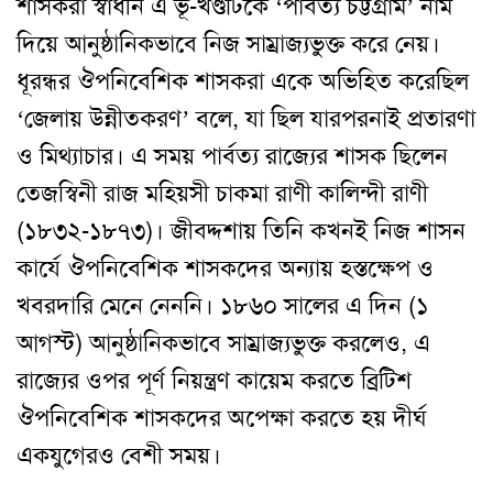
শাসকরা স্বাধীন এ ভূ-খণ্ডটিকে ‘পার্বত্য চট্টগ্রাম’ নাম
দিয়ে আনুষ্ঠানিকভাবে নিজ সাম্রাজ্যভুক্ত করে নেয়।
ধূরন্ধর ঔপনিবেশিক শাসকরা একে অভিহিত করেছিল
‘জেলায় উন্নীতকরণ’ বলে, যা ছিল যারপরনাই প্রতারণা
ও মিথ্যাচার। এ সময় পার্বত্য রাজ্যের শাসক ছিলেন
তেজস্বিনী রাজ মহিয়সী চাকমা রাণী কালিন্দী রাণী
(১৮৩২-১৮৭৩)। জীবদ্দশায় তিনি কখনই নিজ শাসন
কার্যে ঔপনিবেশিক শাসকদের অন্যায় হস্তক্ষেপ ও
খবরদারি মেনে নেননি। ১৮৬০ সালের এ দিন (১
আগস্ট) আনুষ্ঠানিকভাবে সাম্রাজ্যভুক্ত করলেও, এ
রাজ্যের ওপর পূর্ণ নিয়ন্ত্রণ কায়েম করতে ব্রিটিশ
ঔপনিবেশিক শাসকদের অপেক্ষা করতে হয় দীর্ঘ
একযুগেরও বেশী সময়।