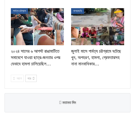
পার্বত্য চট্টগ্রাম
খাগড়াছড়ি
২০২৪ সালের ৬ আগস্ট রাঙামাটিতে
জুলাই মাসে পার্বত্য চট্টগ্রামে ঘটেছে
সমাবেশে যাওয়া ছাত্র-জনতার ওপর
খুন, অপহরণ, হামলা, গ্রেফতারসহ
যেভাবে হামলা চালিয়েছিল…
নানা মানবাধিকার…
আগে
পরে
মতামত দিন