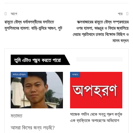
আগে
পরে
রামুতে বৌদ্ধ ধর্মাবলম্বীদের বসতিতে
কক্সবাজারের রামুতে বৌদ্ধ সম্প্রদায়ের
মুসলিমদের হামলা: বাড়ি-মন্দিরে আগুন, লুট
ওপর হামলা, ভাঙচুর ও বিহার জ্বালিয়ে
দেয়ার প্রতিবাদে ঢাকায় বিক্ষোভ মিছিল ও
মানব বন্ধন
তুমি এটাও পছন্দ করতে পারো
পার্বত্য চট্টগ্রাম
অপরাধ
সাজেক পর্যটন থেকে সন্তু গ্রুপ কর্তৃক
মতামত
এক ব্যক্তিকে অপহরণের অভিযোগ
আমরা কিসের জন্য লড়ছি?