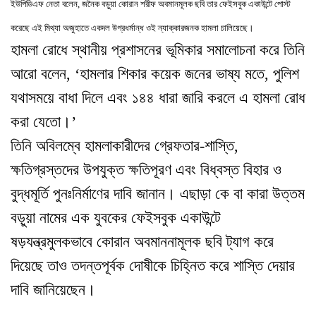
ইউপিডিএফ নেতা বলেন
,
জনৈক বড়ুয়া কোরান শরীফ অবমানমূলক ছবি তার ফেইসবুক একাউন্টে পোস্ট
করেছে এই মিথ্যা অজুহাতে একদল উগ্রধর্মান্ধ ওই ন্যাক্কারজনক হামলা চালিয়েছে
।
হামলা রোধে স্থানীয় প্রশাসনের ভূমিকার সমালোচনা করে তিনি
আরো বলেন
,
‘
হামলার শিকার কয়েক জনের ভাষ্য মতে
,
পুলিশ
যথাসময়ে বাধা দিলে এবং ১৪৪ ধারা জারি করলে এ হামলা রোধ
করা যেতো
।
’
তিনি অবিলম্বে হামলাকারীদের গ্রেফতার-শাস্তি
,
ক্ষ
তিগ্রস্তদের উপযুক্ত ক্ষতিপূরণ এবং বিধ্বস্ত বিহার ও
বুদ্ধমূর্তি পুনঃনির্মাণের দাবি জানান
।
এছাড়া কে বা কারা উত্তম
বড়ুয়া নামের এক যুবকের ফেইসবুক একাউন্টে
ষড়যন্ত্রমুলকভাবে কোরান অবমাননামূলক ছবি ট্যাগ করে
দিয়েছে তাও তদন্তপূর্বক দোষীকে চিহ্নিত করে শাস্তি দেয়ার
দাবি জানিয়েছেন
।