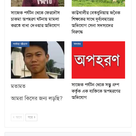
সাজেক পর্যটন থেকে ফেরদৌস
কাউখালীর বেতবুনিয়ায় জনৈক
চাকমা অপহরণ ঘটনায় মামলা
শিক্ষকের সাথে দুর্ব্যবহারের
করতে বাধা দেওয়ার অভিযোগ
অভিযোগ সেনা সদস্যদের
বিরুদ্ধে
পার্বত্য চট্টগ্রাম
অপরাধ
সাজেক পর্যটন থেকে সন্তু গ্রুপ
মতামত
কর্তৃক এক ব্যক্তিকে অপহরণের
অভিযোগ
আমরা কিসের জন্য লড়ছি?
আগে
পরে