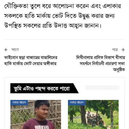
যৌক্তিকতা তুলে ধরে আলোচনা করেন এবং এলাকার
সকলকে হাতি মার্কায় ভোট দিতে উদ্বুব্ধ করার জন্য
উপস্থিত সকলের প্রতি উদাত্ত আহ্বান জানান।
আগে
পরে
ভাইবোন ছড়া বাজারের বাঙালিদের
দিঘীনালায় প্রসিত বিকাশ খীসার
হাতি মার্কায় ভোট দেয়ার অঙ্গীকার
সমর্থনে নির্বাচনী প্রচারণা সভা
অনুষ্ঠিত
তুমি এটাও পছন্দ করতে পারো
পার্বত্য চট্টগ্রাম
পার্বত্য চট্টগ্রাম