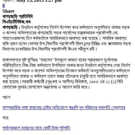
প্রকাশ :
May 15, 2013 1:27 pm
0
Share
খাগড়াছড়ি প্রতিনিধি
সিএইচটিনিউজ.কম
খাগড়াছড়ি :
উর্ধ্বতন কর্তৃপক্ষের নির্দেশ উপেক্ষা করে কর্মস্থলে অনুপস্থিত থাকায় সড়ক
ও জনপথ অধিদপ্তরের খাগড়াছড়ি সড়ক সার্কেলের তত্ত্বাবধায়ক প্রকৌশলী মো.
শাহনেওয়াজসহ তিন কর্মকর্তাকে সাময়িকভাবে বরখাস্ত করা হয়েছে। সাময়িক বরখাস্ত
বাকি দুজন হলেন ভোলার উপ-বিভাগীয় প্র
কৌশলী বিমল চন্দ্র মিস্ত্রি এবং কক্সবাজার সড়ক
বিভাগের চকোরিয়ার উপ-বিভাগীয় প্রকৌশলী জিএম শরীফুল রনী।
বঙ্গোপসাগরে সৃষ্ট ঘুর্ণিঝড় ‘মহাসেন’ উপকূলে আঘাত হানার প্রাক্কালে দূর্যোগময়
পরিস্থিতিতে নিজ-নিজ কর্মস্থলে উপস্থিত থাকার জন্য উর্ধ্বতন কর্তৃপক্ষের দেয়া নির্দেশ
উপেক্ষা করে সড়ক ও জনপথ অধিদপ্তরের তিনজন কর্মকর্তা অননুমোদিতভাবে কর্মস্থলে
অনুপস্থিত থাকায় ও কর্মস্থল ত্যাগ করায় তাঁদেরকে চাকুরি হতে সাময়িকভাবে বরখাস্ত
করা হয়েছে।
সরকারী কর্মচারী (শৃঙ্খলা ও আপীল) বিধিমালা, ১৯৮৫ এর ১১ (১) বিধি
মোতাবেক বুধবার যোগাযোগ মন্ত্রণালয় এ আদেশ জারি করে।
আগে
সাম্প্রদায়িক দাঙ্গা বাধানোর চেষ্টার অভিযোগে বাঙালি যুব পরিষদের সভাপতি গ্রেপ্তার
পরে
পার্বত্যাঞ্চলে বনায়নের নামে কোটি টাকা লুটপাট!