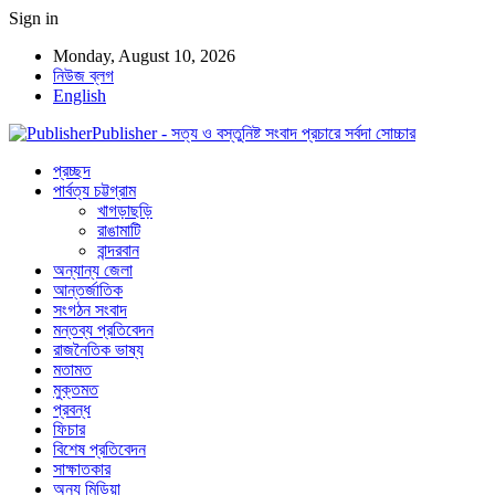
Sign in
Monday, August 10, 2026
নিউজ ব্লগ
English
Publisher - সত্য ও বস্তুনিষ্ট সংবাদ প্রচারে সর্বদা সোচ্চার
প্রচ্ছদ
পার্বত্য চট্টগ্রাম
খাগড়াছড়ি
রাঙামাটি
বান্দরবান
অন্যান্য জেলা
আন্তর্জাতিক
সংগঠন সংবাদ
মন্তব্য প্রতিবেদন
রাজনৈতিক ভাষ্য
মতামত
মুক্তমত
প্রবন্ধ
ফিচার
বিশেষ প্রতিবেদন
সাক্ষাতকার
অন্য মিডিয়া