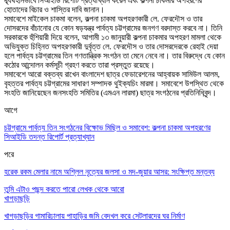
দ্ব্যর্থহীনভাবে সিআইডি রিপোর্ট প্রত্যাখ্যান করেন এবং কল্পনা চাকমার অপহরণের
হোতাদের বিচার ও শাস্তির দাবি জানান
।
সমাবেশে মাইকেল চাকমা বলেন
,
কল্পনা চাকমা অপহরণকারী লে. ফেরদৌস ও তার
দোসরদের বাঁচানোর যে কোন ষড়যন্ত্র পার্বত্য চট্টগ্রামের জনগণ বরদাস্ত করবে না
।
তিনি
সরকারকে হুঁশিয়ারী দিয়ে বলেন
,
আগামী ১৩ জানুয়ারী কল্পনা চাকমার অপহরণ মামলা থেকে
অভিযুক্ত চিহ্নিত অপহরণকারী দুর্বৃত্ত লে. ফেরদৌস ও তার দোসরদেরকে রেহাই দেয়া
হলে পার্বত্য চট্টগ্রামের তিন গণতান্ত্রিক সংগঠন তা মেনে নেবে না
।
তার বিরুদ্ধে যে কোন
কঠোর আন্দোলন কর্মসূচী গ্রহণ করতে তারা প্রস্তুত রয়েছে
।
সমাবেশে আরো বক্তব্য রাখেন বাংলাদেশ ছাত্র ফেডারেশনের আহ্বায়ক সামিউল আলম
,
বৃহত্তর পার্বত্য চট্টগ্রামের সাধারণ সম্পাদক থুইক্যচিং মারমা
।
সমাবেশে উপস্থিত থেকে
সংহতি জানিয়েছেন জনসংহতি সমিতির (এমএন লারমা) ছাত্র সংগঠনের প্রতিনিধিবৃন্দ
।
আগে
চট্টগ্রামে পার্বত্য তিন সংগঠনের বিক্ষোভ মিছিল ও সমাবেশ: কল্পনা চাকমা অপহরণের
সিআইডি তদন্ত রিপোর্ট প্রত্যাখ্যান
পরে
হরেক রকম মেলার নামে অশ্লিল নৃত্যের জলসা ও মদ-জুয়ার আসর: সংক্ষিপ্ত মন্তব্য
তুমি এটাও পছন্দ করতে পারো
লেখক থেকে আরো
খাগড়াছড়ি
খাগড়াছড়ির গামারিঢালায় পাহাড়ির জমি বেদখল করে সেটলারদের ঘর নির্মাণ