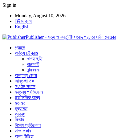
Sign in
Monday, August 10, 2026
নিউজ ব্লগ
English
Publisher - সত্য ও বস্তুনিষ্ট সংবাদ প্রচারে সর্বদা সোচ্চার
প্রচ্ছদ
পার্বত্য চট্টগ্রাম
খাগড়াছড়ি
রাঙামাটি
বান্দরবান
অন্যান্য জেলা
আন্তর্জাতিক
সংগঠন সংবাদ
মন্তব্য প্রতিবেদন
রাজনৈতিক ভাষ্য
মতামত
মুক্তমত
প্রবন্ধ
ফিচার
বিশেষ প্রতিবেদন
সাক্ষাতকার
অন্য মিডিয়া