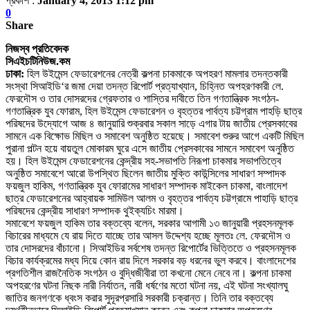
প্রকাশ :
January 4, 2013 1:12 pm
0
Share
নিজস্ব প্রতিবেদক
সিএইচটিনিউজ.কম
ঢাকা:
হিল উইমেন্স ফেডারেশনের নেত্রী কল্পনা চাকমাকে অপহরণ মামলার তদন্তকারী
সংস্থা সিআইডি
‘
র জমা দেয়া তদন্ত রিপোর্ট প্রত্যাখ্যান
,
চিহ্নিত অপহরণকারী লে.
ফেরদৌস ও তার দোসরদের গ্রেফতার ও শাস্তির দাবীতে তিন গণতান্ত্রিক সংগঠন-
গণতান্ত্রিক যুব ফোরাম
,
হিল উইমেন্স ফেডারেশন ও বৃহত্তর পার্বত্য চট্টগ্রাম পাহড়ি ছাত্র
পরিষদের উদ্যোগে আজ ৪ জানুয়ারি শুক্রবার সকাল সাড়ে এগার টায় জাতীয় প্রেসকাবের
সামনে এক বিক্ষোভ মিছিল ও সমাবেশ অনুষ্ঠিত হয়েছে
।
সমাবেশ শুরুর আগে একটি মিছিল
পুরানা পল্টন হয়ে বায়তুল মোকারম ঘুরে এসে জাতীয় প্রেসকাবের সামনে সমাবেশ অনুষ্ঠিত
হয়
।
হিল উইমেন্স ফেডারেশনের কেন্দ্রীয় সহ-সভাপতি নিরূপা চাকমার সভাপতিত্বে
অনুষ্ঠিত সমাবেশে আরো উপস্থিত ছিলেন জাতীয় মুক্তি কাউন্সিলের সাধারণ সম্পাদক
ফয়জুল হাকিম
,
গণতান্ত্রিক যুব ফোরামের সাধারণ সম্পাদক মাইকেল চাকমা
,
বাংলাদেশ
ছাত্র ফেডারেশনের আহ্বায়ক সামিউল আলম ও বৃহত্তর পার্বত্য চট্টগ্রামে পাহাড়ি ছাত্র
পরিষদের কেন্দ্রীয় সাধারণ সম্পাদক থুইক্যচিং মারমা
।
সমাবেশে ফয়জুল হাকিম তার বক্তব্যে বলেন
,
সরকার আগামী ১৩ জানুয়ারী প্রহসনমূলক
বিচারের মাধ্যমে যে রায় দিতে যাচ্ছে তার আসল উদ্দেশ্য হচ্ছে মূলতঃ লে. ফেরদৌস ও
তার দোসরদের বাঁচানো
।
সিআইডির সর্বশেষ তদন্ত রিপোর্টের ভিত্তিতে ও প্রহসনমূলক
বিচার কার্যক্রমের মধ্য দিয়ে কোন রায় দিলে সরকার বড় ধরনের ভুল করবে
।
বাংলাদেশের
প্রগতিশীল রাজনৈতিক সংগঠন ও বুদ্ধিজীবীরা তা কখনো মেনে নেবে না
।
কল্পনা চাকমা
অপহরণের ঘটনা নিছক নারী নির্যাতন
,
নারী ধর্ষণের মতো ঘটনা নয়
,
এই ঘটনা সংখ্যালঘু
জাতির জনগণকে ধ্বংস করার সুদূরপ্রসারি সরকারী চক্রান্ত
।
তিনি তার বক্তব্যে