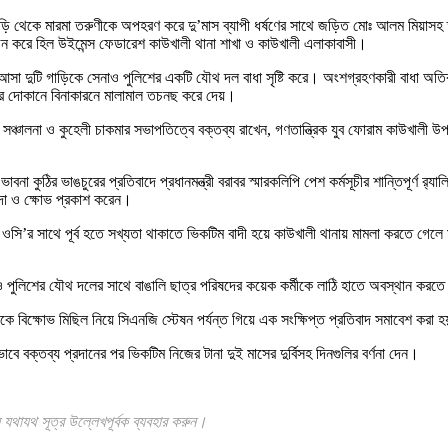
মগাছড়ি থেকে মারমা তরুণীকে অপহরণ করে দু’মাস ব্যাপী ধর্ষণের সাথে জড়িত মোঃ আলম মিয়া
জন করে হিল উইমেন্স ফেডারেশ কাউখালী থানা শাখা ও কাউখালী এলাকাবাসী।
আসা দুটি গাড়িকে সেনাও পুলিশের একটি যৌথ দল বাধা সৃষ্টি করে। অংশগ্রহণকারী বাধা 
মার দোকানে বিনাকারনে মালামাল তচনছ করে দেয়।
া সঞ্চালনা ও কুহেলী চাকমার সভাপতিত্বে বক্তব্য রাখেন, গণতান্ত্রিক যুব ফোরাম কাউখাল
 কুঠির ভাঙচুরের প্রতিবাদে প্রধানমন্ত্রী বরাবর স্মারকলিপি পেশ কর্মসূচীর শান্তিপূর্ণ র
্দা ও ক্ষোভ প্রকাশ করেন।
’র সাথে পূর্ব হতে সখ্যতা থাকাতে ভিকটিম বাদী হয়ে কাউখালী থানায় মামলা করতে গেলে মাম
ুলিশের যৌথ দলের সাথে বাঙালি ছাত্র পরিষদের কয়েক কর্মীকে লাঠি হাতে অবস্থান করতে
কে বিক্ষোভ মিছিল নিয়ে সিএনজি স্টেষন পর্যন্ত গিয়ে এক সংক্ষিপ্ত প্রতিবাদ সমাবেশ করা 
ে বক্তব্য প্রদানের পর ভিকটিম নিজের টানা দুই মাসের দুর্বিসহ দিনগুলির বর্ণনা দেন।
যথাযথ সূত্র উল্লেখপূর্বক ব্যবহার করুন।