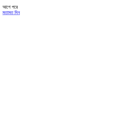
আগে
পরে
মতামত দিন