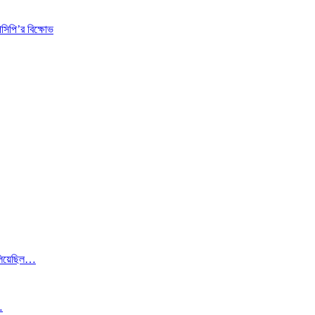
িসিপি’র বিক্ষোভ
লিয়েছিল…
…