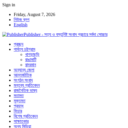
Sign in
Friday, August 7, 2026
নিউজ ব্লগ
English
Publisher - সত্য ও বস্তুনিষ্ট সংবাদ প্রচারে সর্বদা সোচ্চার
প্রচ্ছদ
পার্বত্য চট্টগ্রাম
খাগড়াছড়ি
রাঙামাটি
বান্দরবান
অন্যান্য জেলা
আন্তর্জাতিক
সংগঠন সংবাদ
মন্তব্য প্রতিবেদন
রাজনৈতিক ভাষ্য
মতামত
মুক্তমত
প্রবন্ধ
ফিচার
বিশেষ প্রতিবেদন
সাক্ষাতকার
অন্য মিডিয়া