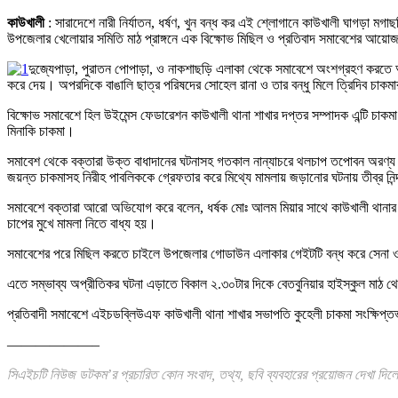
কাউখালী
: সারাদেশে নারী নির্যাতন, ধর্ষণ, খুন বন্ধ কর এই শ্লোগানে কাউখালী ঘাগড়া 
উপজেলার খেলোয়ার সমিতি মাঠ প্রাঙ্গনে এক বিক্ষোভ মিছিল ও প্রতিবাদ সমাবেশের আয়ো
দুজ্যেপাড়া, পুরাতন পোপাড়া, ও নাকশাছড়ি এলাকা থেকে সমাবেশে অংশগ্রহণ করতে 
করে দেয়। অপরদিকে বাঙালি ছাত্র পরিষদের সোহেল রানা ও তার বন্ধু মিলে ত্রিদিব চাক
বিক্ষোভ সমাবেশে হিল উইমেন্স ফেডারেশন কাউখালী থানা শাখার দপ্তর সম্পাদক এন্টি চাকম
মিনাকি চাকমা।
সমাবেশ থেকে বক্তারা উক্ত বাধাদানের ঘটনাসহ গতকাল নান্যাচরে থলচাপ তপোবন অরণ্য ভাবনা
জয়ন্ত চাকমাসহ নিরীহ পাবলিককে গ্রেফতার করে মিথ্যে মামলায় জড়ানোর ঘটনায় তীব্র নিন
সমাবেশে বক্তারা আরো অভিযোগ করে বলেন, ধর্ষক মোঃ আলম মিয়ার সাথে কাউখালী থানার ওসি
চাপের মুখে মামলা নিতে বাধ্য হয়।
সমাবেশের পরে মিছিল করতে চাইলে উপজেলার গোডাউন এলাকার গেইটটি বন্ধ করে সেনা ও প
এতে সম্ভাব্য অপ্রীতিকর ঘটনা এড়াতে বিকাল ২.৩০টার দিকে বেতবুনিয়ার হাইস্কুল মাঠ থে
প্রতিবাদী সমাবেশে এইচডব্লিউএফ কাউখালী থানা শাখার সভাপতি কুহেলী চাকমা সংক্ষিপ্তভাব
——————–
সিএইচটি নিউজ ডটকম’র প্রচারিত কোন সংবাদ, তথ্য, ছবি ব্যবহারের প্রয়োজন দেখা দিলে 