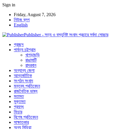
Sign in
Friday, August 7, 2026
নিউজ ব্লগ
English
Publisher - সত্য ও বস্তুনিষ্ট সংবাদ প্রচারে সর্বদা সোচ্চার
প্রচ্ছদ
পার্বত্য চট্টগ্রাম
খাগড়াছড়ি
রাঙামাটি
বান্দরবান
অন্যান্য জেলা
আন্তর্জাতিক
সংগঠন সংবাদ
মন্তব্য প্রতিবেদন
রাজনৈতিক ভাষ্য
মতামত
মুক্তমত
প্রবন্ধ
ফিচার
বিশেষ প্রতিবেদন
সাক্ষাতকার
অন্য মিডিয়া