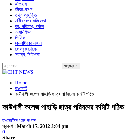
ইতিহাস
জীবন-যাপন
তথ্য প্রযুক্তি
নারীর ওপর সহিংসতা
বন, পরিবেশ, পর্যটন
ভাষা-শিক্ষা
ভিডিও
মানবাধিকার লঙ্ঘন
ফেসবুক থেকে
স্বাস্থ্য, চিকিৎসা
Home
রাঙামাটি
কাউখালী কলেজ পাহাড়ি ছাত্র পরিষদের কমিটি গঠিত
কাউখালী কলেজ পাহাড়ি ছাত্র পরিষদের কমিটি গঠিত
রাঙামাটি
সংগঠন সংবাদ
প্রকাশ :
March 17, 2012 3:04 pm
0
Share