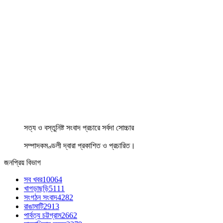
সত্য ও বস্তুনিষ্ট সংবাদ প্রচারে সর্বদা সোচ্চার
সম্পাদকমণ্ডলী দ্বারা প্রকাশিত ও প্রচারিত।
জনপ্রিয় বিভাগ
সব খবর
10064
খাগড়াছড়ি
5111
সংগঠন সংবাদ
4282
রাঙামাটি
2913
পার্বত্য চট্টগ্রাম
2662