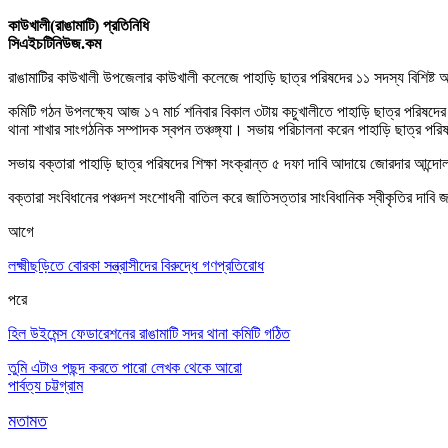
কাউখালী(রাঙামাটি) প্রতিনিধি
সিএইচটিনিউজ.কম
রাঙামাটির কাউখালী উপজেলার কাউখালী কলেজে পাহাড়ি ছাত্র পরিষদের ১১ সদস্য বিশিষ্ট 
কমিটি গঠন উপ
লক্ষ্যে
আজ ১৭ মার্চ শনিবার বিকাল ৩টায় কচুখালীতে পাহাড়ি ছাত্র পরিষ
থানা শাখার সাংগঠনিক সম্পাদক স্বপন তঞ্চঙ্গ্যা
।
সভায়
পরিচালনা
করেন পাহাড়ি ছাত্র পরি
সভায় বক্তারা পাহাড়ি ছাত্র পরিষদের
শিক্ষা
সংক্রান্ত ৫ দফা দাবি আদায়ে জোরদার আন্দো
বক্তারা সংবিধানের পঞ্চদশ সংশোধনী বাতিল করে জাতিসত্তার সাংবিধানিক স্বীকৃতির দাবি জ
আগে
লক্ষ্মীছড়িতে বোরকা সন্ত্রাসীদের বিরুদ্ধে গণপ্রতিরোধ
পরে
হিল উইমেন্স ফেডারেশনের রাঙামাটি সদর থানা কমিটি গঠিত
তুমি এটাও পছন্দ করতে পারো
লেখক থেকে আরো
পার্বত্য চট্টগ্রাম
মতামত