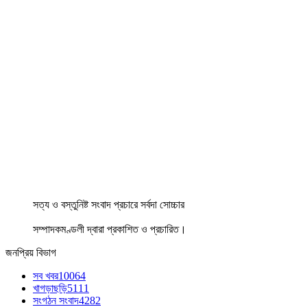
সত্য ও বস্তুনিষ্ট সংবাদ প্রচারে সর্বদা সোচ্চার
সম্পাদকমণ্ডলী দ্বারা প্রকাশিত ও প্রচারিত।
জনপ্রিয় বিভাগ
সব খবর
10064
খাগড়াছড়ি
5111
সংগঠন সংবাদ
4282