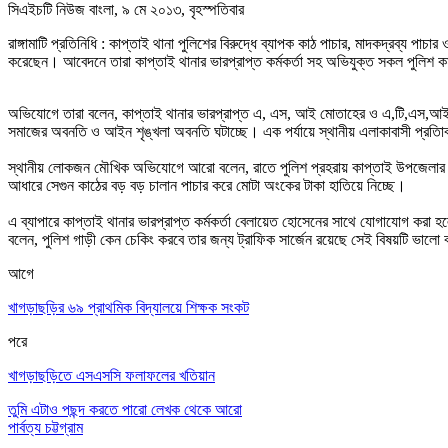
সিএইচটি নিউজ বাংলা, ৯ মে ২০১৩, বৃহস্পতিবার
রাঙ্গামাটি প্রতিনিধি : কাপ্তাই থানা পুলিশের বিরুদ্ধে ব্যাপক কাঠ পাচার, মাদকদ্রব্য পা
করেছেন। আবেদনে তারা কাপ্তাই থানার ভারপ্রাপ্ত কর্মকর্তা সহ অভিযুক্ত সকল পুলিশ কর
অভিযোগে তারা বলেন, কাপ্তাই থানার ভারপ্রাপ্ত এ, এস, আই মোতাহের ও এ,টি,এস,আই খার
সমাজের অবনতি ও আইন শৃঙ্খলা অবনতি ঘটাচ্ছে। এক পর্যায়ে স্থানীয় এলাকাবাসী প্রতিাবদ
স্থানীয় লোকজন মৌখিক অভিযোগে আরো বলেন, রাতে পুলিশ প্রহরায় কাপ্তাই উপজেলার রেশমব
আধারে সেগুন কাঠের বড় বড় চালান পাচার করে মোটা অংকের টাকা হাতিয়ে নিচ্ছে।
এ ব্যাপারে কাপ্তাই থানার ভারপ্রাপ্ত কর্মকর্তা বেলায়েত হোসেনের সাথে যোগাযোগ করা হ
বলেন, পুলিশ গাড়ী কেন চেকিং করবে তার জন্য ট্রাফিক সার্জেন রয়েছে সেই বিষয়টি ভালো 
আগে
খাগড়াছড়ির ৬৯ প্রাথমিক বিদ্যালয়ে শিক্ষক সংকট
পরে
খাগড়াছড়িতে এসএসসি ফলাফলের খতিয়ান
তুমি এটাও পছন্দ করতে পারো
লেখক থেকে আরো
পার্বত্য চট্টগ্রাম