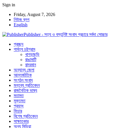
Sign in
Friday, August 7, 2026
নিউজ ব্লগ
English
Publisher - সত্য ও বস্তুনিষ্ট সংবাদ প্রচারে সর্বদা সোচ্চার
প্রচ্ছদ
পার্বত্য চট্টগ্রাম
খাগড়াছড়ি
রাঙামাটি
বান্দরবান
অন্যান্য জেলা
আন্তর্জাতিক
সংগঠন সংবাদ
মন্তব্য প্রতিবেদন
রাজনৈতিক ভাষ্য
মতামত
মুক্তমত
প্রবন্ধ
ফিচার
বিশেষ প্রতিবেদন
সাক্ষাতকার
অন্য মিডিয়া