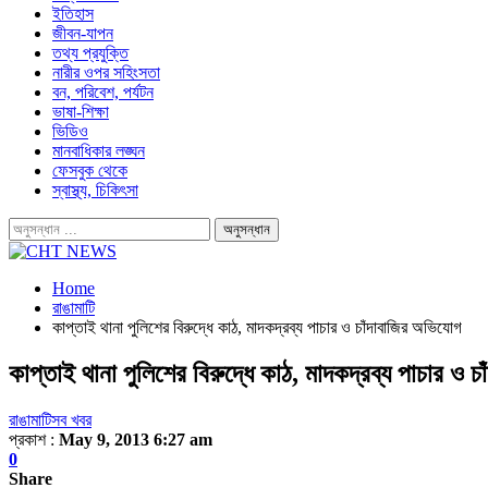
ইতিহাস
জীবন-যাপন
তথ্য প্রযুক্তি
নারীর ওপর সহিংসতা
বন, পরিবেশ, পর্যটন
ভাষা-শিক্ষা
ভিডিও
মানবাধিকার লঙ্ঘন
ফেসবুক থেকে
স্বাস্থ্য, চিকিৎসা
Home
রাঙামাটি
কাপ্তাই থানা পুলিশের বিরুদ্ধে কাঠ, মাদকদ্রব্য পাচার ও চাঁদাবাজির অভিযোগ
কাপ্তাই থানা পুলিশের বিরুদ্ধে কাঠ, মাদকদ্রব্য পাচার ও 
রাঙামাটি
সব খবর
প্রকাশ :
May 9, 2013 6:27 am
0
Share