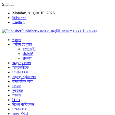
Sign in
Monday, August 10, 2026
নিউজ ব্লগ
English
Publisher - সত্য ও বস্তুনিষ্ট সংবাদ প্রচারে সর্বদা সোচ্চার
প্রচ্ছদ
পার্বত্য চট্টগ্রাম
খাগড়াছড়ি
রাঙামাটি
বান্দরবান
অন্যান্য জেলা
আন্তর্জাতিক
সংগঠন সংবাদ
মন্তব্য প্রতিবেদন
রাজনৈতিক ভাষ্য
মতামত
মুক্তমত
প্রবন্ধ
ফিচার
বিশেষ প্রতিবেদন
সাক্ষাতকার
অন্য মিডিয়া