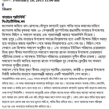
প্রকাশ :
February 28, 2013 11:06 am
0
Share
নান্যাচর প্রতিনিধি ি
সিএইচটিনিউজ.কম
জলেভাসা জমিতে ধান রোপনের মৌসুমে কাপ্তাই হ্রদে পানির স্তর কমানোর দাবিতে
জলেভাসা জমির কৃষকরা আজ ২৮ ফেব্রুয়ারী বৃহস্পতিবার রাঙামাটির নান্যাচর উপজেলায়
বিক্ষোভ মিছিল ও সমাবেশ করেছে এবং প্রধানমন্ত্রী বরাবরে স্মারকলিপি দিয়েছে।
আজ দুপুর ১২টায় নান্যাচর উপজেলা সদরের বিশ্রামাগার হতে একটি বিক্ষোভ মিছিল শুরম্ন
হয়ে নান্যাচর বাজার প্রদক্ষিণ শেষে আবার বিশ্রামাগারে এসে শেষ হয়। মিছিল শেষে
সেখানে এক বিক্ষোভ সমাবেশ অনুষ্ঠিত হয়। ২নং নান্যাচর ইউনিয়ন পরিষদের চেয়ারম্যান
বিনয় কৃষ্ণ খীসার সভাপতিত্বে সমাবেশে বক্তব্য রাখেন নান্যাচর উপজেলা চেয়ারম্যান
প্রীতিময় চাকমা ও সাবেক্ষ্যং ইউনিয়ন পরিষদের চেয়ারম্যান সুশীল জীবন চাকমা। এছাড়া
সমাবেশে সংহতি জানিয়ে বক্তব্য রাখেন গণতান্ত্রিক যুব ফেরামের কেন্দ্রীয় সহ সাধারণ
সম্পাদক সুপ্রীম চাকমা।
সমাবেশ শেষে বিনয় কৃষ্ণ খীসার নেতৃত্বে স্থানীয় হেডম্যান, কার্বারী ও কৃষকরা উপজেলা
নির্বাহী কর্মকর্তার মাধ্যমে প্রধানমন্ত্রী বরাবরে একটি স্মারকলিপি পেশ করেন।
স্মারকলিপিতে তারা বলেন, ১৯৬০ দশকে কাপ্তাই বাঁধ নির্মাণ করা হলে আমাদের জমিগুলো হ্রদের পানিতে
তলিয়ে যায়। সে সময় আমাদেরকে নামমাত্র ক্ষতিপূরণ দেয়া হয়। অনেকের কপালে অবশ্য সেটাও জোটেনি,
তারা ভারত ও বার্মায় চলে যেতে বাধ্য হন। বর্তমানে আমাদের চাষবাস কাপ্তাই হ্রদের পানি বাড়ানো-কমানোর
ওপর সম্পূর্ণ নির্ভরশীল। সাধারণত জানুয়ারী থেকে এপ্রিল মাসের মধ্যে পানির স্তর আস্তে আস্তে কমানো
হলে আমরা ধান রোপন করি এবং বর্ষা মৌসুম শুরুর আগে ফসল ঘরে তুলি। কোন কোন বছর পানির স্তর দ্রুত
বাড়ানো হলে রোপন করা ধান ঘরে তুলতে পারি না, পানির নীচে তলিয়ে যায়। ফলে আমাদের সকল পরিশ্রম
পণ্ড হয় এবং অনাহারে অর্ধাহারে দিন কাটাতে হয়।