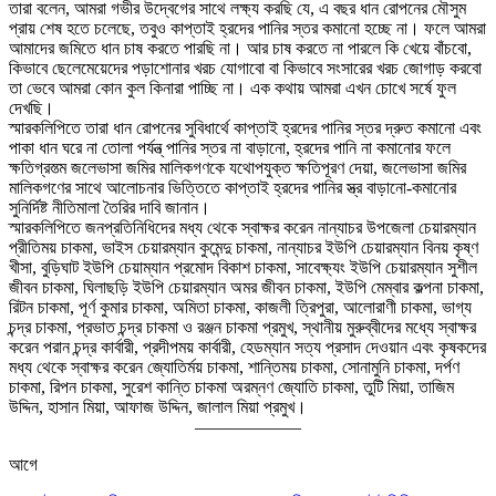
তারা বলেন, আমরা গভীর উদ্বেগের সাথে লক্ষ্য করছি যে, এ বছর ধান রোপনের মৌসুম
প্রায় শেষ হতে চলেছে, তবুও কাপ্তাই হ্রদের পানির স্তর কমানো হচ্ছে না। ফলে আমরা
আমাদের জমিতে ধান চাষ করতে পারছি না। আর চাষ করতে না পারলে কি খেয়ে বাঁচবো,
কিভাবে ছেলেমেয়েদের পড়াশোনার খরচ যোগাবো বা কিভাবে সংসারের খরচ জোগাড় করবো
তা ভেবে আমরা কোন কুল কিনারা পাচ্ছি না। এক কথায় আমরা এখন চোখে সর্ষে ফুল
দেখছি।
স্মারকলিপিতে তারা ধান রোপনের সুবিধার্থে কাপ্তাই হ্রদের পানির স্তর দ্রুত কমানো এবং
পাকা ধান ঘরে না তোলা পর্যন্ত্ পানির স্তর না বাড়ানো, হ্রদের পানি না কমানোর ফলে
ক্ষতিগ্রস্ত্ম জলেভাসা জমির মালিকগণকে যথোপযুক্ত ক্ষতিপূরণ দেয়া, জলেভাসা জমির
মালিকগণের সাথে আলোচনার ভিত্তিতে কাপ্তাই হ্রদের পানির স্ত্র বাড়ানো-কমানোর
সুনির্দিষ্ট নীতিমালা তৈরির দাবি জানান।
স্মারকলিপিতে জনপ্রতিনিধিদের মধ্য থেকে স্বাক্ষর করেন নান্যাচর উপজেলা চেয়ারম্যান
প্রীতিময় চাকমা, ভাইস চেয়ারম্যান কুমেন্দু চাকমা, নান্যাচর ইউপি চেয়ারম্যান বিনয় কৃষ্ণ
খীসা, বুড়িঘাট ইউপি চেয়াম্যান প্রমোদ বিকাশ চাকমা, সাবেক্ষ্যং ইউপি চেয়ারম্যান সুশীল
জীবন চাকমা, ঘিলাছড়ি ইউপি চেয়ারম্যান অমর জীবন চাকমা, ইউপি মেম্বার কল্পনা চাকমা,
রিটন চাকমা, পূর্ণ কুমার চাকমা, অমিতা চাকমা, কাজলী ত্রিপুরা, আলোরাণী চাকমা, ভাগ্য
চন্দ্র চাকমা, প্রভাত চন্দ্র চাকমা ও রঞ্জন চাকমা প্রমুখ, স্থানীয় মুরুব্বীদের মধ্যে স্বাক্ষর
করেন পরান চন্দ্র কার্বারী, প্রদীপময় কার্বারী, হেডম্যান সত্য প্রসাদ দেওয়ান এবং কৃষকদের
মধ্য থেকে স্বাক্ষর করেন জ্যোতির্ময় চাকমা, শান্তিময় চাকমা, সোনামুনি চাকমা, দর্পণ
চাকমা, রিপন চাকমা, সুরেশ কান্তি চাকমা অরম্নণ জ্যোতি চাকমা, তুটি মিয়া, তাজিম
উদ্দিন, হাসান মিয়া, আফাজ উদ্দিন, জালাল মিয়া প্রমুখ।
——————
আগে