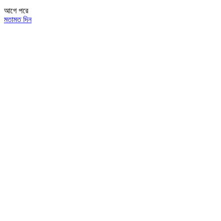
আগে
পরে
মতামত দিন