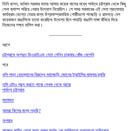
তিনি বলেন
,
বর্তমান সরকার মতায় আসার কয়েক মাসের মধ্যে পার্বত্য চট্টগ্রাম থেকে কিছু
সেনা ক্যাম্প সরিয়ে নেয়ার উদ্যোগ নিয়েছিল
।
সে সময় সরকারের এই সেনা প্রত্যাহার
কার্যক্রম ভেস্তে দেয়ার জন্য উগ্রসা
ম্প্র
দায়িক গোষ্ঠীগুলো পানছড়ি ও রামগড়ে বেশ
কয়েকজন বাঙালিকে হত্যা করেছিল৷ উদ্দেশ্য ছিল পাহাড়ি বাঙালি দাঙ্গা বাঁধিয়ে দিয়ে
নিজেদের
লক্ষ্য
হাসিল করা
।
———————
আগে
চট্টগ্রামে অপহৃত ডিওয়াইএফ নেতা লেনিন চাকমার খোঁজ মেলেনি
পরে
থলি পাড়া হেডম্যানের বিরুদ্ধে মহালছড়ি জোনের টুআইসির মামলার হুমকি
তুমি এটাও পছন্দ করতে পারো
লেখক থেকে আরো
পার্বত্য চট্টগ্রাম
মতামত
আমরা কিসের জন্য লড়ছি?
অপরাধ
সাজেক পর্যটন থেকে সন্তু গ্রুপ কর্তৃক এক ব্যক্তিকে অপহরণের অভিযোগ