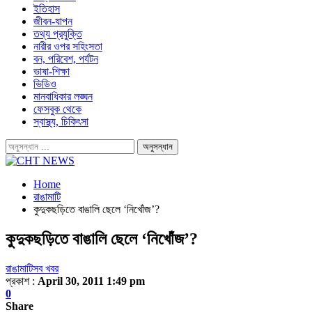
ইতিহাস
জীবন-যাপন
তথ্য প্রযুক্তি
নারীর ওপর সহিংসতা
বন, পরিবেশ, পর্যটন
ভাষা-শিক্ষা
ভিডিও
মানবাধিকার লঙ্ঘন
ফেসবুক থেকে
স্বাস্থ্য, চিকিৎসা
Home
রাঙামাটি
কুদুকছড়িতে বাঙালি ছেলে ‘নিখোঁজ’?
কুদুকছড়িতে বাঙালি ছেলে ‘নিখোঁজ’?
রাঙামাটি
সব খবর
প্রকাশ :
April 30, 2011 1:49 pm
0
Share