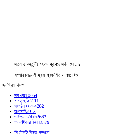
সত্য ও বস্তুনিষ্ট সংবাদ প্রচারে সর্বদা সোচ্চার
সম্পাদকমণ্ডলী দ্বারা প্রকাশিত ও প্রচারিত।
জনপ্রিয় বিভাগ
সব খবর
10064
খাগড়াছড়ি
5111
সংগঠন সংবাদ
4282
রাঙামাটি
2913
পার্বত্য চট্টগ্রাম
2662
মানবাধিকার লঙ্ঘন
2379
সিএইচটি নিউজ সম্পর্কে