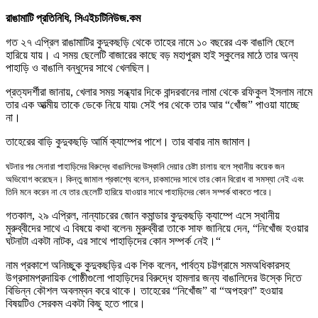
রাঙামাটি প্রতিনিধি,
সিএইচটিনিউজ.কম
গত ২৭ এপ্রিল রাঙামাটির কুদুকছড়ি থেকে তাহের নামে ১০ বছরের এক বাঙালি ছেলে
হারিয়ে যায়
।
এ সময় ছেলেটি বাজারের কাছে বড় মহাপুরম হাই স্কুলের মাঠে তার অন্য
পাহাড়ি ও বাঙালি বন্ধুদের সাথে খেলছিল
।
প্রত্যদ
র্শীরা
জানায়
,
খেলার সময় সন্ধ্যার দিকে বান্দরবানের লামা থেকে রফিকুল ইসলাম নামে
তার এক আত্মীয় তাকে ডেকে নিয়ে যায়৷ সেই পর থেকে তার আর “খোঁজ” পাওয়া যাচ্ছে
না
।
তাহেরের বাড়ি কুদুকছড়ি আর্মি ক্যাম্পের পাশে
।
তার বাবার নাম জামাল
।
ঘটনার পর সেনারা পাহাড়িদের বিরুদ্ধে বাঙালিদের উস্কানি দেয়ার চেষ্টা চালায় বলে স্থানীয় কয়েক জন
অভিযোগ করেছেন
।
কিন্তু জামাল প্রকাশ্যে বলেন
,
চাকমাদের সাথে তার কোন বিরোধ বা সমস্যা নেই এবং
তিনি মনে করেন না যে তার ছেলেটি হারিয়ে যাওয়ার সাথে পাহাড়িদের কোন সম্পর্ক থাকতে পারে
।
গতকাল
,
২৯ এপ্রিল
,
নান্যাচরের জোন কমান্ডার কুদুকছড়ি ক্যাম্পে এসে স্থানীয়
মুরুব্বীদের সাথে এ বিষয়ে কথা বলেন৷ মুরুব্বীরা তাকে সাফ জানিয়ে দেন
, “
নিখোঁজ হওয়ার
ঘটনাটা একটা নাটক
,
এর সাথে পাহাড়িদের কোন সম্পর্ক নেই
।
“
নাম প্রকাশে অনিচ্ছুক কুদুকছড়ির এক শিক বলেন
,
পার্বত্য চট্টগ্রামে সমঅধিকারসহ
উগ্রসামপ্রদায়িক গোষ্ঠীগুলো পাহাড়িদের বিরুদ্ধে হামলার জন্য বাঙালিদের উস্কে দিতে
বিভিন্ন কৌশল অবলম্বন করে থাকে
।
তাহেরের “নিখোঁজ” বা “অপহরণ” হওয়ার
বিষয়টিও সেরকম একটা কিছু হতে পারে
।