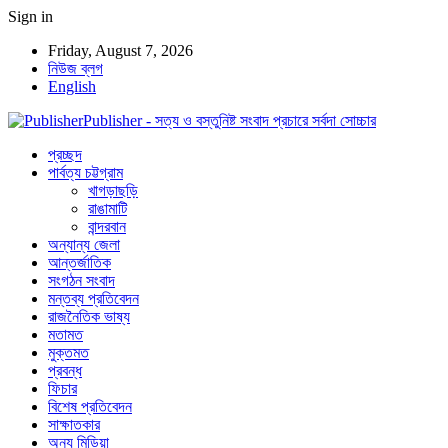
Sign in
Friday, August 7, 2026
নিউজ ব্লগ
English
Publisher - সত্য ও বস্তুনিষ্ট সংবাদ প্রচারে সর্বদা সোচ্চার
প্রচ্ছদ
পার্বত্য চট্টগ্রাম
খাগড়াছড়ি
রাঙামাটি
বান্দরবান
অন্যান্য জেলা
আন্তর্জাতিক
সংগঠন সংবাদ
মন্তব্য প্রতিবেদন
রাজনৈতিক ভাষ্য
মতামত
মুক্তমত
প্রবন্ধ
ফিচার
বিশেষ প্রতিবেদন
সাক্ষাতকার
অন্য মিডিয়া