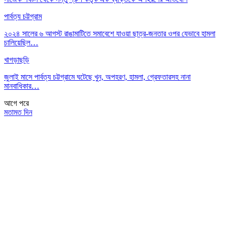
পার্বত্য চট্টগ্রাম
২০২৪ সালের ৬ আগস্ট রাঙামাটিতে সমাবেশে যাওয়া ছাত্র-জনতার ওপর যেভাবে হামলা
চালিয়েছিল…
খাগড়াছড়ি
জুলাই মাসে পার্বত্য চট্টগ্রামে ঘটেছে খুন, অপহরণ, হামলা, গ্রেফতারসহ নানা
মানবাধিকার…
আগে
পরে
মতামত দিন