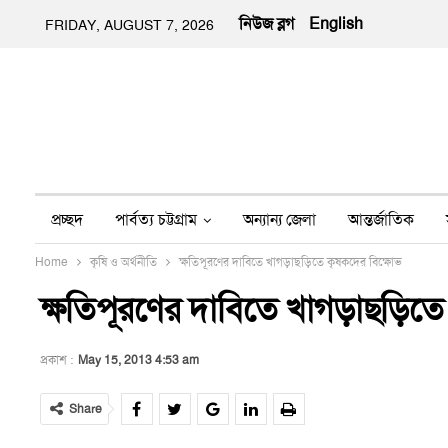
নিউজ ব্লগ
English
FRIDAY, AUGUST 7, 2026
প্রচ্ছদ
পার্বত্য চট্টগ্রাম
অন্যান্য জেলা
আন্তর্জাতিক
Home
কৃষি ও অর্থনীতি
ক্ষতিপূরণের দাবিতে খাগড়াছড়িতে কৃষকদের বিক্ষোভ
অন্য মিডিয়া
ইতিহাস
জীবন-যাপন
তথ্য প্রযুক্তি
নার
ক্ষতিপূরণের দাবিতে খাগড়াছড়িত
প্রকাশ :
May 15, 2013 4:53 am
Share