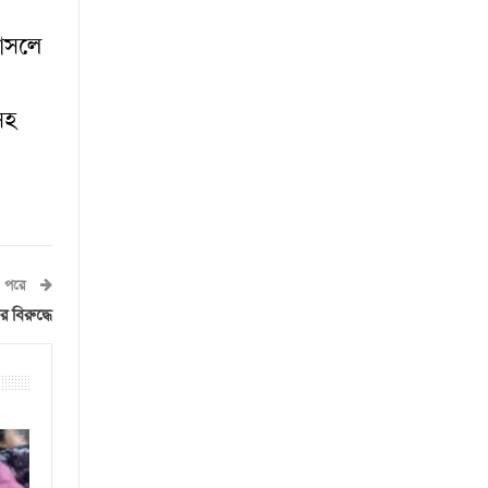
 আসলে
সহ
পরে
 বিরুদ্ধে