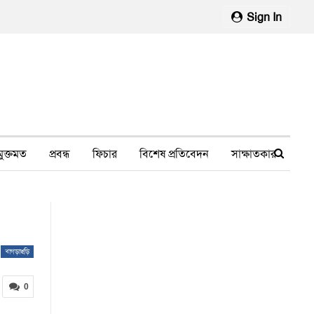
Sign In
মুক্তমত
প্রবন্ধ
ফিচার
বিশেষ প্রতিবেদন
সাক্ষাতকার
মানবাধিকার লঙ্ঘন
ফেসবুক থেকে
স্বাস্থ্য, চিকিৎসা
খাগড়াছড়ি
0