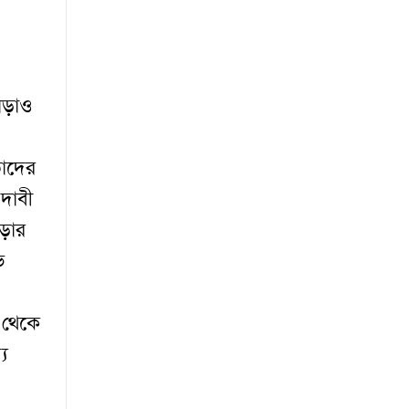
াড়াও
তাদের
 দাবী
ড়ার
ভ
 থেকে
য