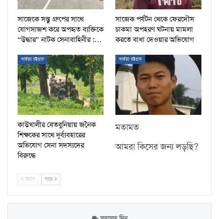
সাজেকে সন্তু গ্রুপের সাথে
সাজেক পর্যটন থেকে ফেরদৌস
যোগসাজশ করে অপহৃত ব্যক্তিকে
চাকমা অপহরণ ঘটনায় মামলা
“উদ্ধার” নাটক সেনাবাহিনীর :…
করতে বাধা দেওয়ার অভিযোগ
পার্বত্য চট্টগ্রাম
পার্বত্য চট্টগ্রাম
কাউখালীর বেতবুনিয়ায় জনৈক
মতামত
শিক্ষকের সাথে দুর্ব্যবহারের
অভিযোগ সেনা সদস্যদের
আমরা কিসের জন্য লড়ছি?
বিরুদ্ধে
আগে
পরে
মতামত দিন