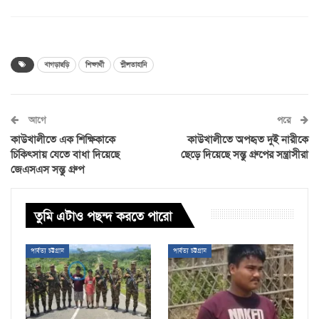
খাগড়াছড়ি
শিক্ষার্থী
শ্লীলতাহানি
আগে
পরে
কাউখালীতে এক শিক্ষিকাকে
কাউখালীতে অপহৃত দুই নারীকে
চিকিৎসায় যেতে বাধা দিয়েছে
ছেড়ে দিয়েছে সন্তু গ্রুপের সন্ত্রাসীরা
জেএসএস সন্তু গ্রুপ
তুমি এটাও পছন্দ করতে পারো
পার্বত্য চট্টগ্রাম
পার্বত্য চট্টগ্রাম