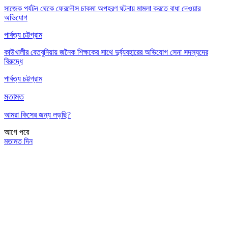
সাজেক পর্যটন থেকে ফেরদৌস চাকমা অপহরণ ঘটনায় মামলা করতে বাধা দেওয়ার
অভিযোগ
পার্বত্য চট্টগ্রাম
কাউখালীর বেতবুনিয়ায় জনৈক শিক্ষকের সাথে দুর্ব্যবহারের অভিযোগ সেনা সদস্যদের
বিরুদ্ধে
পার্বত্য চট্টগ্রাম
মতামত
আমরা কিসের জন্য লড়ছি?
আগে
পরে
মতামত দিন