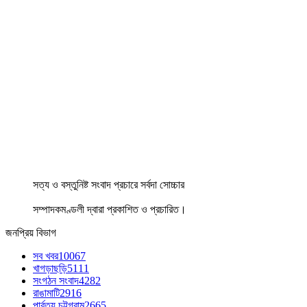
সত্য ও বস্তুনিষ্ট সংবাদ প্রচারে সর্বদা সোচ্চার
সম্পাদকমণ্ডলী দ্বারা প্রকাশিত ও প্রচারিত।
জনপ্রিয় বিভাগ
সব খবর
10067
খাগড়াছড়ি
5111
সংগঠন সংবাদ
4282
রাঙামাটি
2916
পার্বত্য চট্টগ্রাম
2665