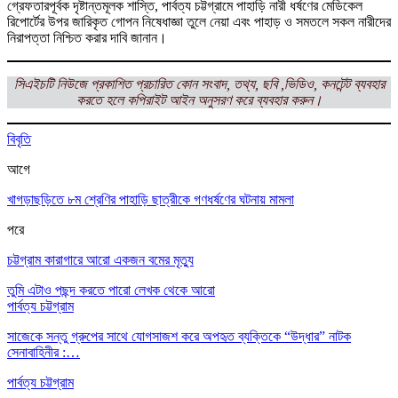
গ্রেফতারপূর্বক দৃষ্টান্তমূলক শাস্তি, পার্বত্য চট্টগ্রামে পাহাড়ি নারী ধর্ষণের মেডিকেল
রিপোর্টের উপর জারিকৃত গোপন নিষেধাজ্ঞা তুলে নেয়া এবং পাহাড় ও সমতলে সকল নারীদের
নিরাপত্তা নিশ্চিত করার দাবি জানান।
সিএইচটি নিউজে প্রকাশিত প্রচারিত কোন সংবাদ, তথ্য, ছবি ,ভিডিও, কনটেন্ট ব্যবহার
করতে হলে কপিরাইট আইন অনুসরণ করে ব্যবহার করুন।
বিবৃতি
আগে
খাগড়াছড়িতে ৮ম শ্রেণির পাহাড়ি ছাত্রীকে গণধর্ষণের ঘটনায় মামলা
পরে
চট্টগ্রাম কারাগারে আরো একজন বমের মৃত্যু
তুমি এটাও পছন্দ করতে পারো
লেখক থেকে আরো
পার্বত্য চট্টগ্রাম
সাজেকে সন্তু গ্রুপের সাথে যোগসাজশ করে অপহৃত ব্যক্তিকে “উদ্ধার” নাটক
সেনাবাহিনীর :…
পার্বত্য চট্টগ্রাম