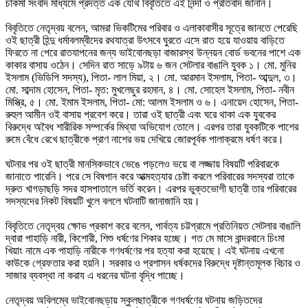
চাকমা সংবাদ মাধ্যমে প্রদত্ত এক যৌথ বিবৃতিতে এই নিন্দা ও প্রতিবাদ জানান।
বিবৃতিতে নেতৃদ্বয় বলেন, আমরা ভিকটিমের পরিবার ও এলাকাবাসীর সূত্রে জানতে পেরেছি
ওই ছাত্রী হিন্দু ধর্মাবলম্বীদের রথযাত্রা উৎসবে ঘুরতে এসে রাত হয়ে যাওয়ায় বাড়িতে
ফিরতে না পেরে রাতযাপনের জন্য ভাইবোনছড়া বাজারস্থ উন্নয়ন বোর্ড ভবনের পাশে এক
কাকার বাসায় ওঠেন। সেদিন রাত সাড়ে ৯টায় ৬ জন সেটলার বাঙালি যুবক ১। মো. মুনির
ইসলাম (ভিডিপি সদস্য), পিতা- লাল মিয়া, ২। মো. আরমান ইসলাম, পিতা- আব্দুল, ৩।
মো. সাব্দাম হোসেন, পিতা- মৃত: মুখলেছুর রহমান, ৪। মো. সোহেল ইসলাম, পিতা- নবীন
মিস্ত্রি, ৫। মো. ইমাম ইসলাম, পিতা- মো: আলম ইসলাম ও ৬। এনায়েদ হোসেন, পিতা-
রুহুল আমীন ওই বাসায় প্রবেশ করে। তারা ওই ছাত্রী এবং ঘরে থাকা এক যুবকের
বিরুদ্ধে অবৈধ শারীরিক সম্পর্কের মিথ্যা অভিযোগ তোলে। এরপর তারা যুবকটিকে পাশের
রুমে বেঁধে রেখে ছাত্রীকে প্রাণ নাশের ভয় দেখিয়ে জোরপূর্বক পালাক্রমে ধর্ষণ করে।
ঘটনার পর ওই ছাত্রী মানসিকভাবে ভেঙে পড়লেও ভয়ে বা লজ্জায় বিষয়টি পরিবারকে
জানাতে পারেনি। পরে সে বিষপান করে আত্মহত্যার চেষ্টা করলে পরিবারের সদস্যরা তাকে
দ্রুত খাগড়াছড়ি সদর হাসপাতালে ভর্তি করেন। এরপর ভুক্তভোগী ছাত্রী তার পরিবারের
সদস্যদের নিকট বিষয়টি খুলে বললে ঘটনাটি জানাজানি হয়।
বিবৃতিতে নেতৃদ্বয় ক্ষোভ প্রকাশ করে বলেন, পার্বত্য চট্টগ্রামে প্রতিনিয়ত সেটলার বাঙালি
দ্বারা পাহাড়ি নারী, কিশোরী, শিশু ধর্ষণের শিকার হচ্ছে। গত মে মাসে বান্দরবানে চিংমা
খিয়াং নামে এক পাহাড়ি নারীকে গণধর্ষণের পর হত্যা করা হয়েছে। এই ঘটনায় এখনো
কাউকে গ্রেফতার করা হয়নি। সরকার ও প্রশাসন ধর্ষকদের বিরুদ্ধে দৃষ্টান্তমূলক বিচার ও
সাজার ব্যবস্থা না করায এ ধরনের ঘটনা বৃদ্ধি পাচ্ছে।
নেতৃদ্বয় অবিলম্বে ভাইবোনছড়ায় স্কুলছাত্রীকে গণধর্ষণের ঘটনায় জড়িতদের