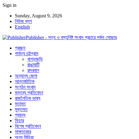
Sign in
Sunday, August 9, 2026
নিউজ ব্লগ
English
Publisher - সত্য ও বস্তুনিষ্ট সংবাদ প্রচারে সর্বদা সোচ্চার
প্রচ্ছদ
পার্বত্য চট্টগ্রাম
খাগড়াছড়ি
রাঙামাটি
বান্দরবান
অন্যান্য জেলা
আন্তর্জাতিক
সংগঠন সংবাদ
মন্তব্য প্রতিবেদন
রাজনৈতিক ভাষ্য
মতামত
মুক্তমত
প্রবন্ধ
ফিচার
বিশেষ প্রতিবেদন
সাক্ষাতকার
অন্য মিডিয়া