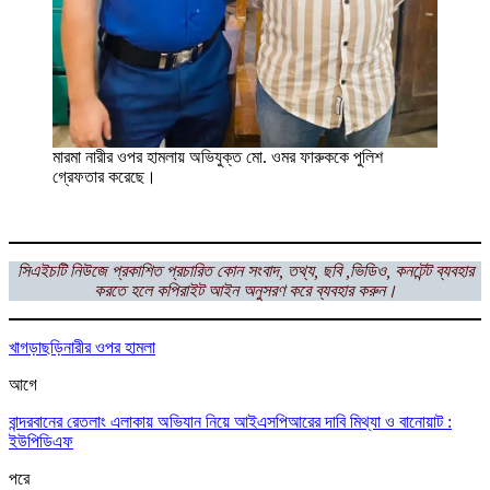
মারমা নারীর ওপর হামলায় অভিযুক্ত মো. ওমর ফারুককে পুলিশ
গ্রেফতার করেছে।
সিএইচটি নিউজে প্রকাশিত প্রচারিত কোন সংবাদ, তথ্য, ছবি ,ভিডিও, কনটেন্ট ব্যবহার
করতে হলে কপিরাইট আইন অনুসরণ করে ব্যবহার করুন।
খাগড়াছড়ি
নারীর ওপর হামলা
আগে
বান্দরবানের রেতলাং এলাকায় অভিযান নিয়ে আইএসপিআরের দাবি মিথ্যা ও বানোয়াট :
ইউপিডিএফ
পরে