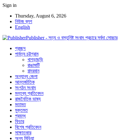
Sign in
Thursday, August 6, 2026
নিউজ ব্লগ
English
Publisher - সত্য ও বস্তুনিষ্ট সংবাদ প্রচারে সর্বদা সোচ্চার
প্রচ্ছদ
পার্বত্য চট্টগ্রাম
খাগড়াছড়ি
রাঙামাটি
বান্দরবান
অন্যান্য জেলা
আন্তর্জাতিক
সংগঠন সংবাদ
মন্তব্য প্রতিবেদন
রাজনৈতিক ভাষ্য
মতামত
মুক্তমত
প্রবন্ধ
ফিচার
বিশেষ প্রতিবেদন
সাক্ষাতকার
অন্য মিডিয়া