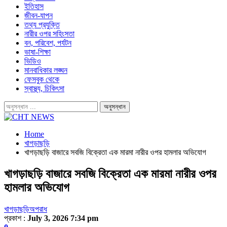
ইতিহাস
জীবন-যাপন
তথ্য প্রযুক্তি
নারীর ওপর সহিংসতা
বন, পরিবেশ, পর্যটন
ভাষা-শিক্ষা
ভিডিও
মানবাধিকার লঙ্ঘন
ফেসবুক থেকে
স্বাস্থ্য, চিকিৎসা
Home
খাগড়াছড়ি
খাগড়াছড়ি বাজারে সবজি বিক্রেতা এক মারমা নারীর ওপর হামলার অভিযোগ
খাগড়াছড়ি বাজারে সবজি বিক্রেতা এক মারমা নারীর ওপর
হামলার অভিযোগ
খাগড়াছড়ি
অপরাধ
প্রকাশ :
July 3, 2026 7:34 pm