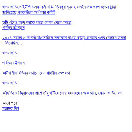
খাগড়াছড়িতে ইউপিডিএফ কর্মী ববিন ত্রিপুরা খুনসহ রাজনৈতিক ধরপাকড়ের নিন্দা
জানিয়েছে গণতান্ত্রিক অধিকার কমিটি
তুমি এটাও পছন্দ করতে পারো
লেখক থেকে আরো
পার্বত্য চট্টগ্রাম
২০২৪ সালের ৬ আগস্ট রাঙামাটিতে সমাবেশে যাওয়া ছাত্র-জনতার ওপর যেভাবে হামলা
চালিয়েছিল…
খাগড়াছড়ি
পার্বত্য চট্টগ্রাম
কাউখালীর বিভিন্ন স্থানে সেনাবাহিনীর তৎপরতা
খাগড়াছড়ি
বর্মাছড়িতে বিদ্যালয়ের পাশে তাঁবু খাটিয়ে সেনা সদস্যদের অবস্থান, ক্ষোভ ও উদ্বেগ
আগে
পরে
মতামত দিন