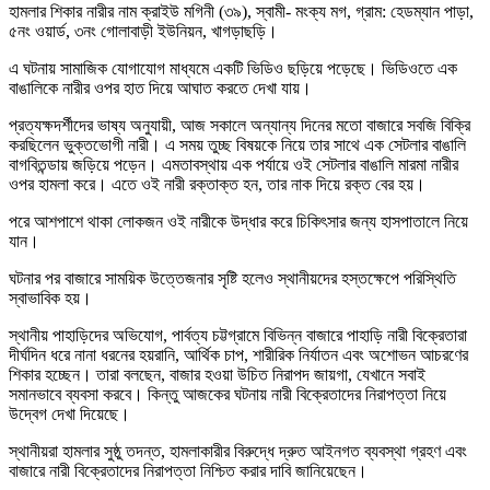
হামলার শিকার নারীর নাম ক্রাইউ মগিনী (৩৯), স্বামী- মংক্য মগ, গ্রাম: হেডম্যান পাড়া,
৫নং ওয়ার্ড, ৩নং গোলাবাড়ী ইউনিয়ন, খাগড়াছড়ি।
এ ঘটনায় সামাজিক যোগাযোগ মাধ্যমে একটি ভিডিও ছড়িয়ে পড়েছে। ভিডিওতে এক
বাঙালিকে নারীর ওপর হাত দিয়ে আঘাত করতে দেখা যায়।
প্রত্যক্ষদর্শীদের ভাষ্য অনুযায়ী, আজ সকালে অন্যান্য দিনের মতো বাজারে সবজি বিক্রি
করছিলেন ভুক্তভোগী নারী। এ সময় তুচ্ছ বিষয়কে নিয়ে তার সাথে এক সেটলার বাঙালি
বাগবিতন্ডায় জড়িয়ে পড়েন। এমতাবস্থায় এক পর্যায়ে ওই সেটলার বাঙালি মারমা নারীর
ওপর হামলা করে। এতে ওই নারী রক্তাক্ত হন, তার নাক দিয়ে রক্ত বের হয়।
পরে আশপাশে থাকা লোকজন ওই নারীকে উদ্ধার করে চিকিৎসার জন্য হাসপাতালে নিয়ে
যান।
ঘটনার পর বাজারে সাময়িক উত্তেজনার সৃষ্টি হলেও স্থানীয়দের হস্তক্ষেপে পরিস্থিতি
স্বাভাবিক হয়।
স্থানীয় পাহাড়িদের অভিযোগ, পার্বত্য চট্টগ্রামে বিভিন্ন বাজারে পাহাড়ি নারী বিক্রেতারা
দীর্ঘদিন ধরে নানা ধরনের হয়রানি, আর্থিক চাপ, শারীরিক নির্যাতন এবং অশোভন আচরণের
শিকার হচ্ছেন। তারা বলছেন, বাজার হওয়া উচিত নিরাপদ জায়গা, যেখানে সবাই
সমানভাবে ব্যবসা করবে। কিন্তু আজকের ঘটনায় নারী বিক্রেতাদের নিরাপত্তা নিয়ে
উদ্বেগ দেখা দিয়েছে।
স্থানীয়রা হামলার সুষ্ঠু তদন্ত, হামলাকারীর বিরুদ্ধে দ্রুত আইনগত ব্যবস্থা গ্রহণ এবং
বাজারে নারী বিক্রেতাদের নিরাপত্তা নিশ্চিত করার দাবি জানিয়েছেন।