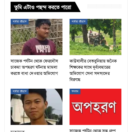
তুমি এটাও পছন্দ করতে পারো
পার্বত্য চট্টগ্রাম
পার্বত্য চট্টগ্রাম
সাজেক পর্যটন থেকে ফেরদৌস
কাউখালীর বেতবুনিয়ায় জনৈক
চাকমা অপহরণ ঘটনায় মামলা
শিক্ষকের সাথে দুর্ব্যবহারের
করতে বাধা দেওয়ার অভিযোগ
অভিযোগ সেনা সদস্যদের
বিরুদ্ধে
পার্বত্য চট্টগ্রাম
অপরাধ
সাজেক পর্যটন থেকে সন্তু গ্রুপ