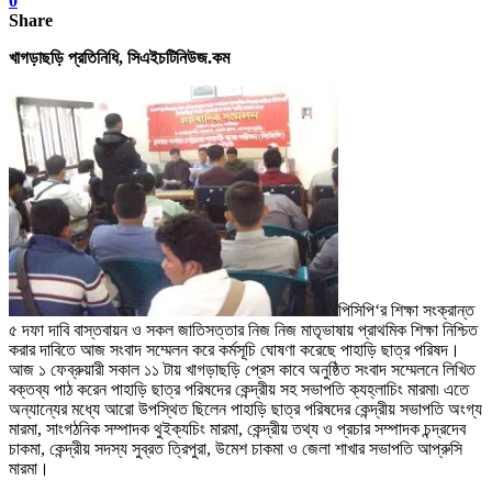
0
Share
খাগড়াছড়ি প্রতিনিধি, সিএইচটিনিউজ.কম
পিসিপি
‘
র শিক্ষা সংক্রান্ত
৫ দফা দাবি বাস্তবায়ন ও সকল জাতিসত্তার নিজ নিজ মাতৃভাষায় প্রাথমিক শিক্ষা নিশ্চিত
করার দাবিতে আজ সংবাদ সম্মেলন করে কর্মসূচি ঘোষণা করেছে পাহাড়ি ছাত্র পরিষদ
।
আজ ১ ফেব্রুয়ারী সকাল ১১ টায় খাগড়াছড়ি প্রেস কাবে অনুষ্ঠিত সংবাদ সম্মেলনে লিখিত
বক্তব্য পাঠ করেন পাহাড়ি ছাত্র পরিষদের কেন্দ্রীয় সহ সভাপতি ক্য
হ্লা
চিং মারমা৷ এতে
অন্যান্যের মধ্যে আরো উপস্থিত ছিলেন পাহাড়ি ছাত্র পরিষদের কেন্দ্রীয় সভাপতি অংগ্য
মারমা
,
সাংগঠনিক সম্পাদক থুইক্যচিং মারমা
,
কেন্দ্রীয় তথ্য ও প্রচার সম্পাদক চন্দ্রদেব
চাকমা
,
কেন্দ্রীয় সদস্য সুব্রত ত্রিপুরা
,
উমেশ চাকমা ও জেলা শাখার সভাপতি আপ্রুসি
মারমা
।