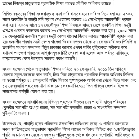
তাদের নিজস্ব মাতৃভাষায় প্রাথমিক শি
ক্ষা
লাভের মৌলিক অধিকার রয়েছে
।
লিখিত বক্তব্যে শিক্ষা সংক্রান্ত ৫ দফা দাবি বাস্তবায়নের দাবি জানিয়ে বলা হয়
,
২০০২
সালে তত্‍কালীন উপমন্ত্রী মনি স্বপন দেওয়ানের বরাবরে ১১ সেপ্টেম্বর স্মারকলিপি প্রদান
করা হয়
।
২০০২ সালে ১৭ সেপ্টেম্বর শিক্ষা দিবসকে সামনে রেখে তত্‍কালীন শিক্ষা মন্ত্রী
এসএম ওসমান ফারুকের বরাবরে ১৬ সেপ্টেম্বর স্মারকলিপি প্রদান করা হয়
।
২০০৩ সালে
১৯ ফেব্রুয়ারি তত্‍কালীন প্রধান মন্ত্রী বেগম খালেদা জিয়ার বরাবরে স্মারকলিপি প্রদান করা
হয়৷ তত্‍কালীন প্রধান মন্ত্রী বেগম খালেদা জিয়ার দপ্তর থেকে ২৭ ফেব্রুয়ারি
‘
০৩ পিসিপি
‘
র
তত্‍কালীন সাধারণ সম্পাদক মিঠুন চাকমার বরাবরে ৫দফা দাবির যুক্তিকতা স্বীকার করে
যথাযথ পদ
ক্ষ
েপ
গ্রহনের আশ্বাসমূলক চিঠি প্রেরণ করা হলেও আজ পর্যন্ত দাবিসমূহ
বাস্তবায়নের কোন উদ্যোগ সরকার গ্রহণ করেনি
।
সংবাদ সম্মেলন থেকে মাতৃভাষায় শি
ক্ষার
দাবিতে ২০ ফেব্রুয়ারি
,
২০১১ তিন পার্বত্য
জেলায় স্কুল-কলেজে কাশ বর্জন
,
নিজ নিজ মাতৃভাষায় প্রাথমিক
শিক্ষার
অধিকার নিশ্চিত
না হওয়া পর্যন্ত ২১ ফেব্রুয়ারি শহীদ মিনারে পুষ্পস্তবক অর্পণ করা থেকে বিরত থাকা এবং
১২ ফেব্রুয়ারি প্রত্যেক থানা এবং ১৮ ফেব্রুয়ারি
২০১১ তিন পার্বত্য জেলায় বিক্ষোভ
সমাবেশের কর্মসূচি ঘোষণা করা হয়
।
সংবাদ সম্মেলনে সাংবাদিকদের বিভিন্ন প্রশ্নের উত্তর দেন পাহাড়ি ছাত্র পরিষদের
কেন্দ্রীয় সভাপতি অংগ্য মারমা
,
সহ সভাপতি ক্যহাচিং মারমা ও সাংগঠনিক সম্পাদক
থুইক্যচিং মারমা
।
উল্লেখ্য যে
,
পাহাড়ি ছাত্র পরিষদের উত্থাপিত দাবিগুলো হচ্ছে :১.পার্বত্য চট্টগ্রামে
সকল জাতিসত্তার মাতৃভাষায় প্রাথমিক
শিক্ষা
লাভের অধিকার নিশ্চিত করা ২.জাতিসত্ত্বার
প্রতি অবমাননাকর যেকোন বক্তব্য পাঠ্যপুস্তক থেকে বাদ দেয়া
,
৩.পাহাড়ি জাতিসত্তার