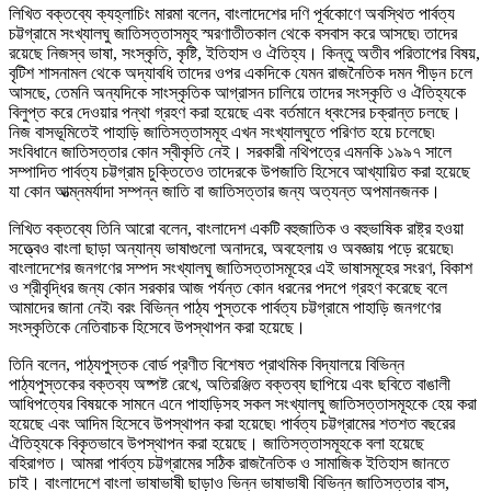
লিখিত বক্তব্যে ক্য
হ্লা
চিং মারমা বলেন
,
বাংলাদেশের দণি পূর্বকোণে অবস্থিত পার্বত্য
চট্টগ্রামে সংখ্যালঘু জাতিসত্তাসমূহ স্মরণাতীতকাল থেকে বসবাস করে আসছে৷ তাদের
রয়েছে নিজস্ব ভাষা
,
সংস্কৃতি
,
কৃষ্টি
,
ইতিহাস ও ঐতিহ্য
।
কিন্তু অতীব পরিতাপের বিষয়
,
বৃটিশ শাসনামল থেকে অদ্যাবধি তাদের ওপর একদিকে যেমন রাজনৈতিক দমন পীড়ন চলে
আসছে
,
তেমনি অন্যদিকে সাংস্কৃতিক আগ্রাসন চালিয়ে তাদের সংস্কৃতি ও ঐতিহ্যকে
বিলুপ্ত করে দেওয়ার পন্থা গ্রহণ করা হয়েছে এবং বর্তমানে ধ্বংসের চক্রান্ত চলছে
।
নিজ বাসভূমিতেই পাহাড়ি জাতিসত্তাসমূহ এখন সংখ্যালঘুতে পরিণত হয়ে চলেছে৷
সংবিধানে জাতিসত্তার কোন স্বীকৃতি নেই
।
সরকারী নথিপত্রে এমনকি ১৯৯৭ সালে
সম্পাদিত পার্বত্য চট্টগ্রাম চুক্তিতেও তাদেরকে উপজাতি হিসেবে আখ্যায়িত করা হয়েছে
যা কোন আত্ম্নমর্যাদা সম্পন্ন জাতি বা জাতিসত্তার জন্য অত্যন্ত অপমানজনক
।
লিখিত বক্তব্যে তিনি আরো বলেন
,
বাংলাদেশ একটি বহুজাতিক ও বহুভাষিক রাষ্ট্র হওয়া
সত্ত্বেও বাংলা ছাড়া অন্যান্য ভাষাগুলো অনাদরে
,
অবহেলায় ও অবজ্ঞায় পড়ে রয়েছে৷
বাংলাদেশের জনগণের সম্পদ সংখ্যালঘু জাতিসত্তাসমূহের এই ভাষাসমূহের সংরণ
,
বিকাশ
ও শ্রীবৃদ্ধির জন্য কোন সরকার আজ পর্যন্ত কোন ধরনের পদপে গ্রহণ করেছে বলে
আমাদের জানা নেই৷ বরং বিভিন্ন পাঠ্য পুস্তকে পার্বত্য চট্টগ্রামে পাহাড়ি জনগণের
সংস্কৃতিকে নেতিবাচক হিসেবে উপস্থাপন করা হয়েছে
।
তিনি বলেন
,
পাঠ্যপুস্তক বোর্ড প্রণীত বিশেষত প্রাথমিক বিদ্যালয়ে বিভিন্ন
পাঠ্যপুস্তকের বক্তব্য অষ্পষ্ট রেখে
,
অতিরঞ্জিত বক্তব্য ছাপিয়ে এবং ছবিতে বাঙালী
আধিপত্যের বিষয়কে সামনে এনে পাহাড়িসহ সকল সংখ্যালঘু জাতিসত্তাসমূহকে হেয় করা
হয়েছে এবং আদিম হিসেবে উপস্থাপন করা হয়েছে৷ পার্বত্য চট্টগ্রামের শতশত বছরের
ঐতিহ্যকে বিকৃতভাবে উপস্থাপন করা হয়েছে
।
জাতিসত্তাসমূহকে বলা হয়েছে
বহিরাগত
।
আমরা পার্বত্য চট্টগ্রামের সঠিক রাজনৈতিক ও সামাজিক ইতিহাস জানতে
চাই
।
বাংলাদেশে বাংলা ভাষাভাষী ছাড়াও ভিন্ন ভাষাভাষী বিভিন্ন জাতিসত্তার বাস
,