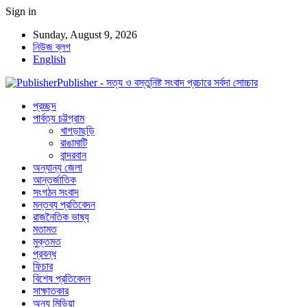
Sign in
Sunday, August 9, 2026
নিউজ ব্লগ
English
Publisher - সত্য ও বস্তুনিষ্ট সংবাদ প্রচারে সর্বদা সোচ্চার
প্রচ্ছদ
পার্বত্য চট্টগ্রাম
খাগড়াছড়ি
রাঙামাটি
বান্দরবান
অন্যান্য জেলা
আন্তর্জাতিক
সংগঠন সংবাদ
মন্তব্য প্রতিবেদন
রাজনৈতিক ভাষ্য
মতামত
মুক্তমত
প্রবন্ধ
ফিচার
বিশেষ প্রতিবেদন
সাক্ষাতকার
অন্য মিডিয়া