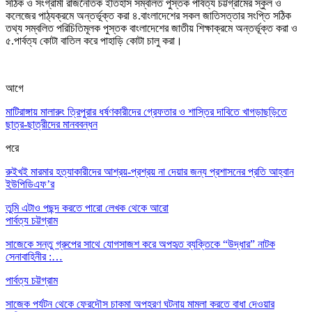
সঠিক ও সংগ্রামী রাজনৈতিক ইতিহাস সম্বলিত পুস্তক পার্বত্য চট্টগ্রামের স্কুল ও
কলেজের পাঠ্যক্রমে অন্তর্ভূক্ত করা ৪.বাংলাদেশের সকল জাতিসত্তার সংপ্তি সঠিক
তথ্য সম্বলিত পরিচিতিমূলক পুস্তক বাংলাদেশের জাতীয়
শিক্ষা
ক্রমে অন্তর্ভূক্ত করা ও
৫.পার্বত্য কোটা বাতিল করে পাহাড়ি কোটা চালু করা
।
আগে
মাটিরাঙ্গায় মালারুং ত্রিপুরার ধর্ষণকারীদের গ্রেফতার ও শাস্তির দাবিতে খাগড়াছড়িতে
ছাত্র-ছাত্রীদের মানববন্ধন
পরে
রুইখই মারমার হত্যাকারীদের আশ্রয়-প্রশ্রয় না দেয়ার জন্য প্রশাসনের প্রতি আহ্বান
ইউপিডিএফ’র
তুমি এটাও পছন্দ করতে পারো
লেখক থেকে আরো
পার্বত্য চট্টগ্রাম
সাজেকে সন্তু গ্রুপের সাথে যোগসাজশ করে অপহৃত ব্যক্তিকে “উদ্ধার” নাটক
সেনাবাহিনীর :…
পার্বত্য চট্টগ্রাম
সাজেক পর্যটন থেকে ফেরদৌস চাকমা অপহরণ ঘটনায় মামলা করতে বাধা দেওয়ার