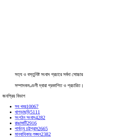
সত্য ও বস্তুনিষ্ট সংবাদ প্রচারে সর্বদা সোচ্চার
সম্পাদকমণ্ডলী দ্বারা প্রকাশিত ও প্রচারিত।
জনপ্রিয় বিভাগ
সব খবর
10067
খাগড়াছড়ি
5111
সংগঠন সংবাদ
4282
রাঙামাটি
2916
পার্বত্য চট্টগ্রাম
2665
মানবাধিকার লঙ্ঘন
2382