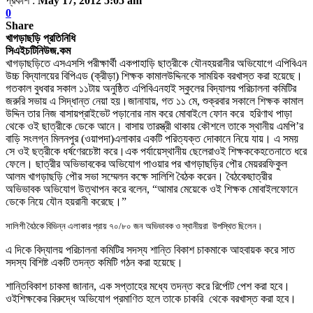
প্রকাশ :
May 17, 2012 5:05 am
0
Share
খাগড়াছড়ি প্রতিনিধি
সিএইচটিনিউজ.কম
খাগড়াছড়িতে এসএসসি পরীক্ষার্থী এক
পাহাড়ি
ছাত্রীকে যৌন
হয়রানীর অভিযোগে এপিবিএন
উচ্চ বিদ্যালয়ের বিপিএড (ক্রীড়া) শিক্ষক কামাল
উদ্দিনকে সাময়িক বরখাস্ত করা হয়েছে
।
গতকাল
বুধবার সকাল ১১টায় অনুষ্ঠিত এপিবিএন
হাই স্কুলের বিদ্যালয় পরিচালনা কমিটির
জরুরি সভায় এ সিদ্ধান্ত নেয়া হয়
।
জানা
যায়
,
গত ১১ মে
,
শুক্রবার সকালে শিক্ষক কামাল
উদ্দিন তার নিজ বাসায়
প্রাইভেট পড়ানোর নাম করে মোবাই
লে ফোন করে হরিণাথ পাড়া
থেকে
ওই ছাত্রীকে ডেকে আনে
।
বাসায় তার
স্ত্রী থাকায় কৌশলে তাকে স্থানীয় এমপি
’
র
বাড়ি সংলগ্ন মিলনপুর (ওয়াপদা)
এলাকার একটি পরিত্যক্ত দোকানে নিয়ে যায়
।
এ সময়
সে
ওই ছত্রীকে ধর্ষণের
চেষ্টা করে
।
এক পর্যায়ে
স্থানীয় ছেলেরা
ওই
শিক্ষককে
হতেনাতে ধরে
ফেলে
।
ছাত্রীর অভিভাবকের অভিযোগ পাওয়ার পর খাগড়াছড়ির পৌর মেয়র
রফিকুল
আলম খাগড়াছড়ি পৌর সভা সম্মেলন কক্ষে সালিশি বৈঠক করেন
।
বৈঠকে
ছাত্রীর
অভিভাবক অভিযোগ উত্থাপন করে বলেন
, “
আমার মেয়েকে ওই শিক্ষক মোবাইল
ফোনে
ডেকে নিয়ে যৌন হয়রানী করেছে
।
”
সালিশী বৈঠকে বিভিন্ন এলাকার প্রায় ৭০/৮০ জন অভিভাবক ও স্থানীয়রা
উপস্থিত ছিলেন
।
এ দিকে বিদ্যালয় পরিচালনা কমিটির সদস্য শান্তি বিকাশ চাকমাকে আহবায়ক করে সাত
সদস্য বিশিষ্ট একটি তদন্ত কমিটি গঠন করা হয়েছে
।
শান্তি
বিকাশ চাকমা জানান
,
এক সপ্তাহের মধ্যে তদন্ত করে রির্পোট পেশ করা হবে
।
ওই
শিক্ষকের বিরুদ্ধে অভিযোগ প্রমাণিত হলে তাকে চাকরি
থেকে বরখাস্ত করা হবে
।