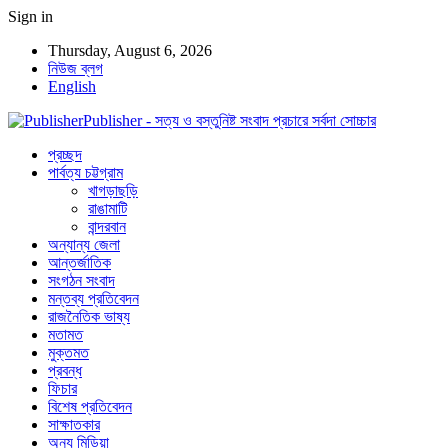
Sign in
Thursday, August 6, 2026
নিউজ ব্লগ
English
Publisher - সত্য ও বস্তুনিষ্ট সংবাদ প্রচারে সর্বদা সোচ্চার
প্রচ্ছদ
পার্বত্য চট্টগ্রাম
খাগড়াছড়ি
রাঙামাটি
বান্দরবান
অন্যান্য জেলা
আন্তর্জাতিক
সংগঠন সংবাদ
মন্তব্য প্রতিবেদন
রাজনৈতিক ভাষ্য
মতামত
মুক্তমত
প্রবন্ধ
ফিচার
বিশেষ প্রতিবেদন
সাক্ষাতকার
অন্য মিডিয়া