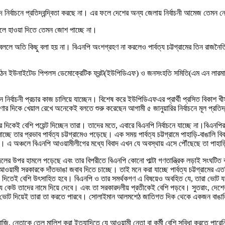
দ নির্বাচনে প্রতিদ্বন্দ্বিতা করছে না। এর ফলে দেশের অন্য জেলায় নির্বাচনী আমেজ তেমন
পালে হাওয়া দিতে তেমন জোশ পাচ্ছে না।
্থা বললে অতি কিছু বলা হয় না। বিএনপি অংশগ্রহণ না করলেও পার্বত্য চট্টগ্রামের তিন রাজনৈত
উনাইটেড পিপলস ডেমোক্রেটিক ফ্রন্ট(ইউপিডিএফ) ও জনসংহতি সমিতি(এম এন লারমা) নির্বাচ
তিদিন নির্বাচনী প্রচার কাজ চালিয়ে যাচ্ছেন। বিশেষ করে ইউপিডিএফএর প্রার্থী প্রসিত বিকাশ খীস
ার দিকে খেয়াল রেখে অনেকেই বলতে শুরু করেছেন আগামী ৫ জানুয়ারির নির্বাচনে মূল প্রতিদ্বন্
কেই বেশি পয়েন্ট দিচ্ছেন তারা। তাদের মতে, এবারে বিএনপি নির্বাচনে যাচ্ছে না।বিএনপির ভ
ে তার প্রভাব পার্বত্য চট্টগ্রামেও পড়েছে। এক সময় পার্বত্য চট্টগ্রামে পাহাড়ি-বাঙালি 
 না। এ অঞ্চলে বিএনপি আওয়ামীলীগের মধ্যে বিবাদ এখন যে অবস্থায় এসে পৌঁছেছে তা পাহাড়ি-ব
র উপর হামলে পড়েছে এবং তার বিপরীতে বিএনপি কোনো পাল্টা গণতান্ত্রিক লড়াই সংঘটিত করতে 
 সরকারকে দাঁতভাঙা জবাব দিতে চাচ্ছে। তাই মনে করা যাচ্ছে পার্বত্য চট্টগ্রামের এতদিনের প
য়ে দিতেই বেশি উৎসাহিত হবে। বিএনপি ও তার সমর্থকগণ এ বিষয়েও অবহিত যে, তারা ভোট যতই 
য কেউ তাদের নামে দিয়ে দেবে। এবং তা সরকারদলীয় প্রতীকেই বেশি পড়বে। সুতরাং, দেশের অ
কাকে ভোট দিয়েই তারা তা করতে পারবে। সোলাইমান আলমশেঠ জাতিগত দিক থেকে একজন বাঙা
বাজি, নেতাকে তেল মালিশ করা ইত্যাদিতে যে আওয়ামী নেতা বা কর্মী বেশি সুবিধা করতে পারে