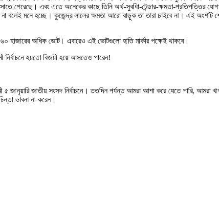
গ বসাতে পেরেছে। এবং এতে অনেকের কাছে তিনি অর্থ-সুবধিা-টেন্ডার-ক্ষমতা-প্রতিপত্তির যোগ
া বলেই মনে হচ্ছে। কুজেন্দ্র লালের ক্ষমতা আরো বাড়ুক তা তারা চাইবে না। এই অংশটি শেষ
৬০ হাজারের অধিক ভোট। এবারেও এই ভোটগুলো হাতি মার্কার পক্ষেই থাকবে।
মী নির্বাচনে হয়তো বিজয়ী হয়ে আসতেও পারেন!
ানৃয়ারি জাতীয় সংসদ নির্বাচনে। ততদিন পর্যন্ত আমরা আশা করে যেতে পারি, আমরা খাগড়
চিন্তা ভাবনা না করেন।