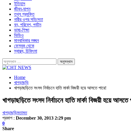
ইতিহাস
জীবন-যাপন
তথ্য প্রযুক্তি
নারীর ওপর সহিংসতা
বন, পরিবেশ, পর্যটন
ভাষা-শিক্ষা
ভিডিও
মানবাধিকার লঙ্ঘন
ফেসবুক থেকে
স্বাস্থ্য, চিকিৎসা
Home
খাগড়াছড়ি
খাগড়াছড়িতে সংসদ নির্বাচনে হাতি মার্কা বিজয়ী হয়ে আসতে পারে!
খাগড়াছড়িতে সংসদ নির্বাচনে হাতি মার্কা বিজয়ী হয়ে আসতে 
খাগড়াছড়ি
মতামত
প্রকাশ :
December 30, 2013 2:29 pm
0
Share