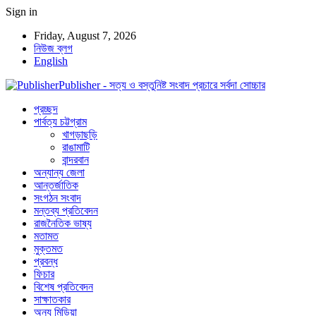
Sign in
Friday, August 7, 2026
নিউজ ব্লগ
English
Publisher - সত্য ও বস্তুনিষ্ট সংবাদ প্রচারে সর্বদা সোচ্চার
প্রচ্ছদ
পার্বত্য চট্টগ্রাম
খাগড়াছড়ি
রাঙামাটি
বান্দরবান
অন্যান্য জেলা
আন্তর্জাতিক
সংগঠন সংবাদ
মন্তব্য প্রতিবেদন
রাজনৈতিক ভাষ্য
মতামত
মুক্তমত
প্রবন্ধ
ফিচার
বিশেষ প্রতিবেদন
সাক্ষাতকার
অন্য মিডিয়া