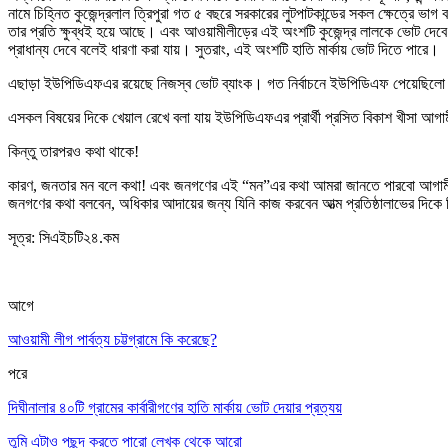
নামে চিহ্নিত কুজেন্দ্রলাল ত্রিপুরা গত ৫ বছরে সরকারের লুটপাটকান্ডের সকল ক্ষেত্রে ভা
তার প্রতি ক্ষুব্ধই হয়ে আছে। এবং আওয়ামীলীড়ের এই অংশটি কুজেন্দ্র লালকে ভোট দেবে ন
প্রাধান্য দেবে বলেই ধারণা করা যায়। সুতরাং, এই অংশটি হাতি মার্কায় ভোট দিতে পারে।
এছাড়া ইউপিডিএফএর রয়েছে নিজস্ব ভোট ব্যাংক। গত নির্বাচনে ইউপিডিএফ পেয়েছিলো 
এসকল বিষয়ের দিকে খেয়াল রেখে বলা যায় ইউপিডিএফএর প্রার্থী প্রসিত বিকাশ খীসা আগা
কিন্তু তারপরও কথা থাকে!
কারণ, জনতার মন বলে কথা! এবং জনগণের এই “মন”এর কথা আমরা জানতে পারবো আগামী ৫ জ
জনগণের কথা বলবেন, অধিকার আদায়ের জন্য যিনি কাজ করবেন আত্ম প্রতিষ্ঠালাভের দিকে 
সূত্র: সিএইচটি২৪.কম
আগে
আওয়ামী লীগ পার্বত্য চট্টগ্রামে কি করেছে?
পরে
দিঘীনালার ৪০টি গ্রামের কার্বারীগণের হাতি মার্কায় ভোট দেয়ার প্রত্যয়
তুমি এটাও পছন্দ করতে পারো
লেখক থেকে আরো