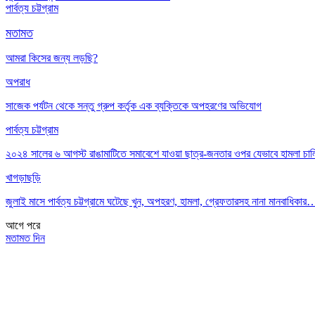
পার্বত্য চট্টগ্রাম
মতামত
আমরা কিসের জন্য লড়ছি?
অপরাধ
সাজেক পর্যটন থেকে সন্তু গ্রুপ কর্তৃক এক ব্যক্তিকে অপহরণের অভিযোগ
পার্বত্য চট্টগ্রাম
২০২৪ সালের ৬ আগস্ট রাঙামাটিতে সমাবেশে যাওয়া ছাত্র-জনতার ওপর যেভাবে হামলা চা
খাগড়াছড়ি
জুলাই মাসে পার্বত্য চট্টগ্রামে ঘটেছে খুন, অপহরণ, হামলা, গ্রেফতারসহ নানা মানবাধিকার
আগে
পরে
মতামত দিন