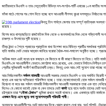
জাতীয়ভাবে বিএনপি ও তার নেতৃত্বাধীন বিভিন্ন দল-সংগঠন-পার্টি এবারের ১০ম জাতীয় সংস
ফাঁকা মাঠে গোলের পর গোল দিতে হচ্ছে বলে আওয়ামী লীগসহ খুচরা দলসমূহও নির্বাচনের 
কিন্তু তিন পার্বত্য জেলায় তার সম্পূর্ণ ব্যতিক্রম অবস
রয়েছে।
বিশেষ করে খাগড়াছড়িতে রাজনৈতিক দিক থেকে ও জনসমর্থনের দিক থেকে শক্তিশালী সংগঠন ই
চাঞ্চল্য ও উৎসাহের সৃষ্টি হয়েছে।
তীব্র ঠান্ডা ও শৈত্য প্রবাহের প্রাকৃতিক বাধা উপেক্ষা করে বিভিন্ন প্রার্থীর সমর্থকরা প্র
হাতি মার্কায় ভোট দেয়ার আহ্বান জানিয়ে ঘরোয়া বৈঠক-সভা-সমাবেশ অনুষ্ঠিত হচ্ছে। প্রচারণ
অভিজ্ঞ মহল এরই মধ্যে ছক কষছেন কে জিতবে বা কী কারণে জিতবে তা নিয়ে। হাতি মার্কার দি
বিএনপি-কে আওয়ামীলীগ যেভাবে কোণঠাসা করে রেখেছে, এবং যেভাবে নির্যাতন-নিপীড়ন চালাচ্ছ
শ্রেনীর সুবিধাবাদী সংকীর্ণ জাতীয়তাবাদী চক্র। কিন্তু এখন আর সেই সুযোগ তারা পাচ্ছে
আর নির্বাচনকালীন
সর্বদল নামধারী
আওয়ামী সরকার যেভাবে বিএনপি ও তার সমর্থিত বিরোধী দলে
মধ্যে এক ধরণের অস্থিরতা পরিলক্ষিত হচ্ছে। তারা যেকোনোভাবেই হোক সর্বদল নামধারী আওয়ামী
বিবেচনা না করে বরং সর্বদল নামধারী নির্বাচনকালীন আওয়ামী সরকারকে তারা এক হাত দেখি
দিলেও যে কোনো ভাবেই হোক না কেন তাদরে ভোট
কাস্ট
হয়ে যাবে অর্থাৎ তাদের ভোট অন্
চট্টগ্রামে তারা
“নৌকা ঠেকাও”
ভূমিকা রাখতে সচেষ্ট থাকবে। এবং একমাত্র হাতি মার্
একজন উড়ে এসে জুড়ে বসা সুযোগসন্ধানী পরিযায়ী পাখী
।
অন্যদকে আওয়ামীলীগের ভোট ব্যাংকের দিকে খেয়াল রাখলে দেখা যায়, অর্থ লূটপাট, টেন্ডার