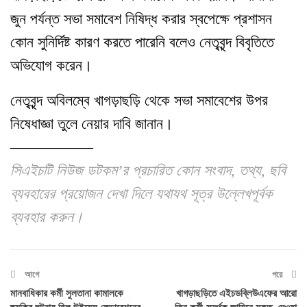
জুন পর্যন্ত সভা সমাবেশ নিষিদ্ধ করার স্বপেক্ষে প্রশাসন
কোন সুনির্দিষ্ট কারণ করতে পারেনি বলেও নেতৃবৃন্দ বিবৃতিতে
অভিযোগ করেন।
নেতৃবৃন্দ অবিলম্বে খাগড়াছড়ি থেকে সভা সমাবেশের উপর
নিষেধাজ্ঞা তুলে নেয়ার দাবি জানান।
—————–
সিএইচটি নিউজ ডটকম’র প্রচারিত কোন সংবাদ, তথ্য, ছবি
ব্যবহারের প্রয়োজন দেখা দিলে যথাযথ সূত্র উল্লেখপূর্বক
ব্যবহার করুন।
আগে
পরে
মানবাধিকার কর্মী সুলতানা কামালকে
খাগড়াছড়িতে এইচডব্লিউএফের আরো