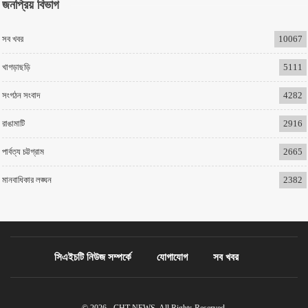
জনপ্রিয় বিভাগ
সব খবর
10067
খাগড়াছড়ি
5111
সংগঠন সংবাদ
4282
রাঙামাটি
2916
পার্বত্য চট্টগ্রাম
2665
মানবাধিকার লঙ্ঘন
2382
সিএইচটি নিউজ সম্পর্কে
যোগাযোগ
সব খবর