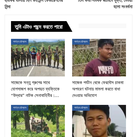
হুমকির ঘটনায় হিল উইমেন্স ফেডারেশনের
তিন কর্মী-সমর্থক জামিনে মুক্ত, দেওয়া
নিন্দা
হলো সংবর্ধনা
তুমি এটাও পছন্দ করতে পারো
পার্বত্য চট্টগ্রাম
পার্বত্য চট্টগ্রাম
সাজেকে সন্তু গ্রুপের সাথে
সাজেক পর্যটন থেকে ফেরদৌস চাকমা
যোগসাজশ করে অপহৃত ব্যক্তিকে
অপহরণ ঘটনায় মামলা করতে বাধা
“উদ্ধার” নাটক সেনাবাহিনীর :…
দেওয়ার অভিযোগ
পার্বত্য চট্টগ্রাম
পার্বত্য চট্টগ্রাম