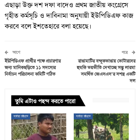
এছাড়া উক্ত দশ দফা বাদেও প্রথম জাতীয় কংগ্রেসে
গৃহীত কর্মসূচি ও দাবিনামা অনুযায়ী ইউপিডিএফ কাজ
করবে বলে ইশতেহারে বলা হয়েছে।
আগে
পরে
ইউপিডিএফ প্রার্থীর পক্ষে প্রচারণার
রাঙামাটির বন্দুকভাঙায় ভোটারদের
জন্য মানিকছড়িতে ১১ সদস্যের
হুমকি ভয়ভীতি দেখাচ্ছে সন্তু লারমা
নির্বাচন পরিচালনা কমিটি গঠিত
সমর্থিত জেএসএস’র সশস্ত্র একটি
দল
তুমি এটাও পছন্দ করতে পারো
পার্বত্য চট্টগ্রাম
পার্বত্য চট্টগ্রাম