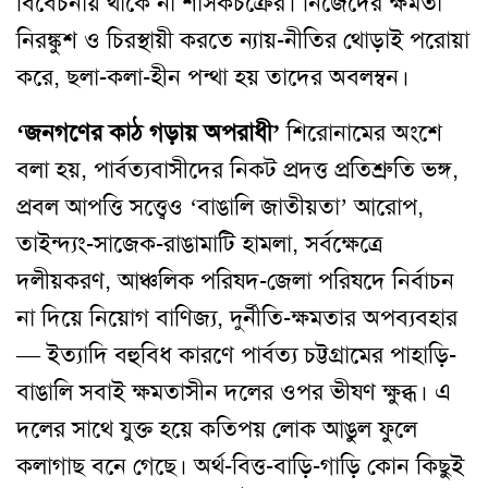
বিবেচনায় থাকে না শাসকচক্রের। নিজেদের ক্ষমতা
নিরঙ্কুশ ও চিরস্থায়ী করতে ন্যায়-নীতির থোড়াই পরোয়া
করে, ছলা-কলা-হীন পন্থা হয় তাদের অবলম্বন।
‘জনগণের কাঠ গড়ায় অপরাধী’
শিরোনামের অংশে
বলা হয়, পার্বত্যবাসীদের নিকট প্রদত্ত প্রতিশ্রুতি ভঙ্গ,
প্রবল আপত্তি সত্ত্বেও ‘বাঙালি জাতীয়তা’ আরোপ,
তাইন্দ্যং-সাজেক-রাঙামাটি হামলা, সর্বক্ষেত্রে
দলীয়করণ, আঞ্চলিক পরিষদ-জেলা পরিষদে নির্বাচন
না দিয়ে নিয়োগ বাণিজ্য, দুর্নীতি-ক্ষমতার অপব্যবহার
— ইত্যাদি বহুবিধ কারণে পার্বত্য চট্টগ্রামের পাহাড়ি-
বাঙালি সবাই ক্ষমতাসীন দলের ওপর ভীষণ ক্ষুব্ধ। এ
দলের সাথে যুক্ত হয়ে কতিপয় লোক আঙুল ফুলে
কলাগাছ বনে গেছে। অর্থ-বিত্ত-বাড়ি-গাড়ি কোন কিছুই