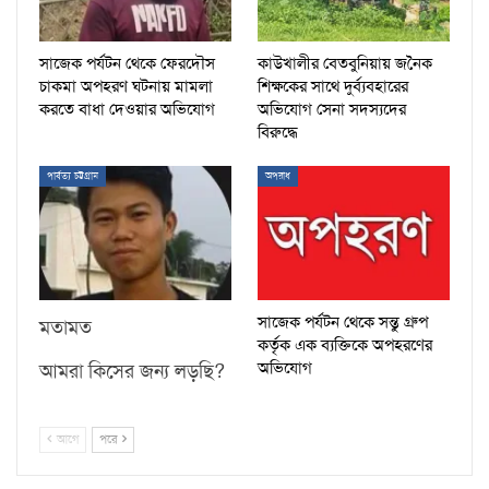
সাজেক পর্যটন থেকে ফেরদৌস
কাউখালীর বেতবুনিয়ায় জনৈক
চাকমা অপহরণ ঘটনায় মামলা
শিক্ষকের সাথে দুর্ব্যবহারের
করতে বাধা দেওয়ার অভিযোগ
অভিযোগ সেনা সদস্যদের
বিরুদ্ধে
পার্বত্য চট্টগ্রাম
অপরাধ
সাজেক পর্যটন থেকে সন্তু গ্রুপ
মতামত
কর্তৃক এক ব্যক্তিকে অপহরণের
অভিযোগ
আমরা কিসের জন্য লড়ছি?
আগে
পরে