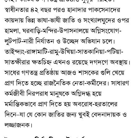
স্বাধীনতার ৪২ বছর পরও হানাদার পাকসেনাদের
কায়দায় ভিন্ন ভাষা-ভাষী জাতি ও সংখ্যালঘুদের ওপর
হামলা, ঘরবাড়ি-মন্দির-উপাসনালয়ে অগ্নিসংযোগ-
লুটপাট-নারী নির্যাতন ও উচ্ছেদ অভিযান চলে।
তাইন্দ্যং-রাঙ্গামাটি-রামু-উখিয়া-সাতকানিয়া-পটিয়া-
সাতক্ষীরার ক্ষতচিহ্ন এখনও রয়েছে দগদগে অবস্থায়।
সাধের গণতন্ত্র প্রতিষ্ঠায় আজও শাসকের গুলি খেয়ে
প্রাণ দিতে হচ্ছে রাজনৈতিক নেতা-কর্মীদের। সাধারণ
কর্মজীবী নিরপরাধ মানুষকে অগ্নিদগ্ধ হয়ে
মর্মান্তিকভাবে প্রাণ দিতে হয় অবরোধ-হরতালের
দিনে–যা যে কোন জাতির জন্য খুবই বেদনাদায়ক ও
লজ্জাজনক।