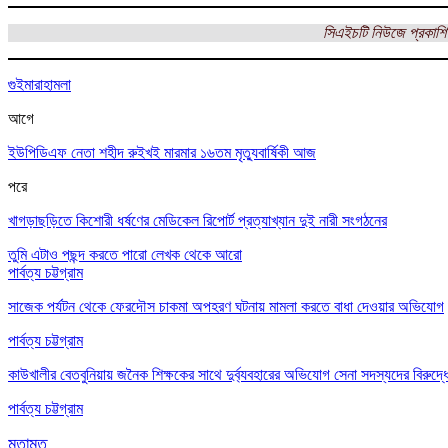
সিএইচটি নিউজে প্রকাশি
গুইমারা
হামলা
আগে
ইউপিডিএফ নেতা শহীদ রুইখই মারমার ১৬তম মৃত্যুবার্ষিকী আজ
পরে
খাগড়াছড়িতে কিশোরী ধর্ষণের মেডিকেল রিপোর্ট প্রত্যাখ্যান দুই নারী সংগঠনের
তুমি এটাও পছন্দ করতে পারো
লেখক থেকে আরো
পার্বত্য চট্টগ্রাম
সাজেক পর্যটন থেকে ফেরদৌস চাকমা অপহরণ ঘটনায় মামলা করতে বাধা দেওয়ার অভিযোগ
পার্বত্য চট্টগ্রাম
কাউখালীর বেতবুনিয়ায় জনৈক শিক্ষকের সাথে দুর্ব্যবহারের অভিযোগ সেনা সদস্যদের বিরুদ্ধ
পার্বত্য চট্টগ্রাম
মতামত