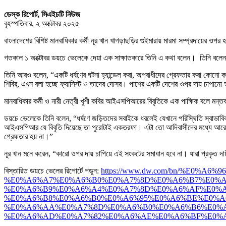
ডেস্ক রিপোর্ট, সিএইচটি নিউজ
বৃহস্পতিবার, ২ অক্টোবর ২০২৫
বাংলাদেশের বিশিষ্ট মানবাধিকার কর্মী নূর খান খাগড়াছড়ির গুইমারায় মারমা সম্প্রদায়ের ওপ
গতকাল ১ অক্টোবর ডয়চে ভেলেকে দেয়া এক সাক্ষাতকারে তিনি এ কথা বলেন। তিনি বলেন, “ওই
তিনি আরও বলেন, “একটি ধর্ষণের ঘটনা হ্যান্ডেল করা, অপরাধীদের গ্রেফতার করা কোনো ক
শিবির, এখন বলা হচ্ছে ফ্যাসিস্ট ও তাদের দোসর। পাশের একটি দেশের ওপর দায় চাপানো হ
মানবাধিকার কর্মী ও নারী নেত্রী খুশী কবির আইএসপিআরের বিবৃতিকে এক পাক্ষিক বলে মন্
ডয়চে ভেলেকে তিনি বলেন, “ধর্ষণে জড়িতদের সবাইকে ধরলেই যেখানে পরিস্থিতি স্বাভাবি
আইএসপিআর যে বিবৃতি দিয়েছে তা পুরোটাই একতরফা। এটা তো আদিবাসীদের মধ্যে আরো ব
গ্রেফতার হয় না।”
নূর খান মনে করেন, “কারো ওপর দায় চাপিয়ে এই সংকটের সমাধান হবে না। যারা প্রকৃত 
বিস্তারিত ডয়চে ভেলের রিপোর্টে পড়ুন:
https://www.dw.com/bn/%E0
%E0%A6%A7%E0%A6%B0%E0%A7%8D%E0%A6%B7%E0%A6
%E0%A6%B9%E0%A6%A4%E0%A7%8D%E0%A6%AF%E0%A
%E0%A6%B8%E0%A6%B0%E0%A6%95%E0%A6%BE%E0%A
%E0%A6%AA%E0%A7%8D%E0%A6%B0%E0%A6%B6%E0%
%E0%A6%AD%E0%A7%82%E0%A6%AE%E0%A6%BF%E0%A6%