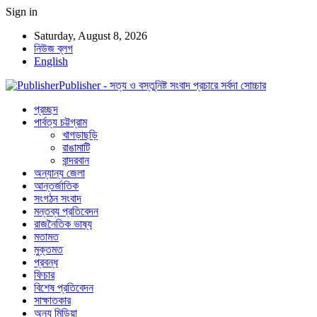
Sign in
Saturday, August 8, 2026
নিউজ ব্লগ
English
Publisher - সত্য ও বস্তুনিষ্ট সংবাদ প্রচারে সর্বদা সোচ্চার
প্রচ্ছদ
পার্বত্য চট্টগ্রাম
খাগড়াছড়ি
রাঙামাটি
বান্দরবান
অন্যান্য জেলা
আন্তর্জাতিক
সংগঠন সংবাদ
মন্তব্য প্রতিবেদন
রাজনৈতিক ভাষ্য
মতামত
মুক্তমত
প্রবন্ধ
ফিচার
বিশেষ প্রতিবেদন
সাক্ষাতকার
অন্য মিডিয়া