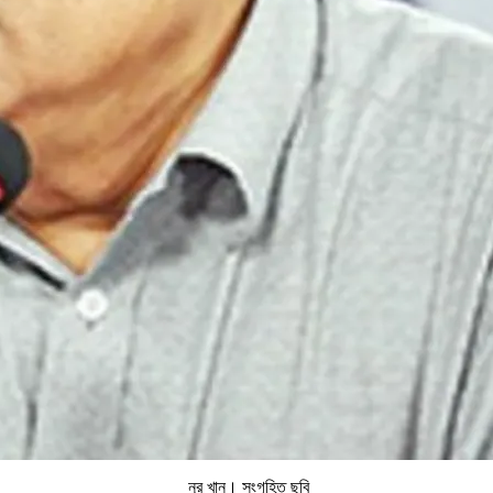
নূর খান। সংগৃহিত ছবি