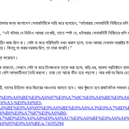
র হামলার জন্য বাংলাদেশ সেনাবাহিনীকে দায়ি করে বলেছেন, “গুইমারায় সেনাবাহিনী নির্বিচারে গ
 ঘটনার যে ভিডিও আমরা দেখেছি, তাতে স্পষ্ট যে, গুইমারায় সেনাবাহিনী নির্বিচারে গুলি 
ঠিন কাজ ছিল না। সেটা না করে পরিস্থিতি যখন খারাপ হলো, তখন আমরা দেখলাম স্বরাষ্ট্র 
য়। কিন্তু যা করার দরকার ছিল, তা তারা করেনি।”
তব্য করেছেন।
ক থাকতো, সেখানে সেটা না করে তিনজনকে হত্যা করা হলো, বাড়ি-ঘর, ব্যবসা প্রতিষ্ঠানে 
েশি আস্থাহীনতা তৈরি করলো। তারা তো আরো ভীত হয়ে পড়লো। আর ধর্ষণের বিচার চেয়ে 
দায়ী, তাদের চিহ্নিত করে বিচারের আওতায় আনতে হবে। আর খুঁজতে হবে রাজনৈতিক সমাধান
%A6%96%E0%A6%BE%E0%A6%97%E0%A7%9C%E0%A6%BE%E0
%A3-%E0%A6%93-
6%BE%E0%A6%95%E0%A6%BE%E0%A6%A3%E0%A7%8D%E
6%B0%E0%A7%87%E0%A6%B0-
A7%8D%E0%A6%A8%E0%A6%AC%E0%A6%BF%E0%A6%A6%
95%E0%A6%BE/a-74195294