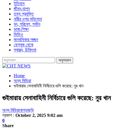
ইতিহাস
জীবন-যাপন
তথ্য প্রযুক্তি
নারীর ওপর সহিংসতা
বন, পরিবেশ, পর্যটন
ভাষা-শিক্ষা
ভিডিও
মানবাধিকার লঙ্ঘন
ফেসবুক থেকে
স্বাস্থ্য, চিকিৎসা
Home
অন্য মিডিয়া
গুইমারায় সেনাবাহিনী নির্বিচারে গুলি করেছে: নুর খান
গুইমারায় সেনাবাহিনী নির্বিচারে গুলি করেছে: নুর খান
অন্য মিডিয়া
খাগড়াছড়ি
প্রকাশ :
October 2, 2025 9:02 am
0
Share