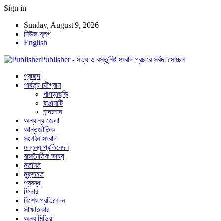
Sign in
Sunday, August 9, 2026
নিউজ ব্লগ
English
Publisher - সত্য ও বস্তুনিষ্ট সংবাদ প্রচারে সর্বদা সোচ্চার
প্রচ্ছদ
পার্বত্য চট্টগ্রাম
খাগড়াছড়ি
রাঙামাটি
বান্দরবান
অন্যান্য জেলা
আন্তর্জাতিক
সংগঠন সংবাদ
মন্তব্য প্রতিবেদন
রাজনৈতিক ভাষ্য
মতামত
মুক্তমত
প্রবন্ধ
ফিচার
বিশেষ প্রতিবেদন
সাক্ষাতকার
অন্য মিডিয়া