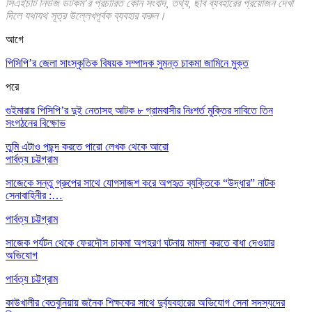
সিএইচটি নিউজ ডটকম’র প্রচারিত কোন সংবাদ, তথ্য, ছবি ব্যবহারের প্রয়োজন দেখা
দিলে যথাযথ সূত্র উল্লেখপূর্বক ব্যবহার করুন।
আগে
পিসিপি’র জেলা সাংস্কৃতিক বিষয়ক সম্পাদক সুমন্ত চাকমা জামিনে মুক্ত
পরে
গুইমারায় পিসিপি’র দুই নেতাসহ আটক ৮ গ্রামবাসীর নিঃশর্ত মুক্তির দাবিতে তিন
সংগঠনের বিক্ষোভ
তুমি এটাও পছন্দ করতে পারো
লেখক থেকে আরো
পার্বত্য চট্টগ্রাম
সাজেকে সন্তু গ্রুপের সাথে যোগসাজশ করে অপহৃত ব্যক্তিকে “উদ্ধার” নাটক
সেনাবাহিনীর :…
পার্বত্য চট্টগ্রাম
সাজেক পর্যটন থেকে ফেরদৌস চাকমা অপহরণ ঘটনায় মামলা করতে বাধা দেওয়ার
অভিযোগ
পার্বত্য চট্টগ্রাম
কাউখালীর বেতবুনিয়ায় জনৈক শিক্ষকের সাথে দুর্ব্যবহারের অভিযোগ সেনা সদস্যদের