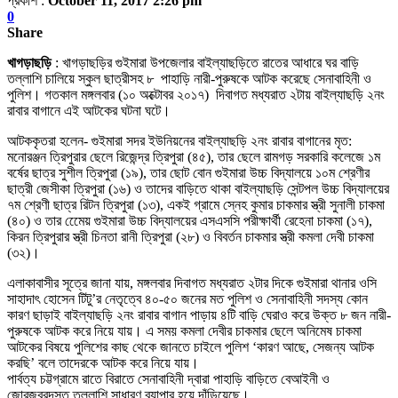
প্রকাশ :
October 11, 2017 2:26 pm
0
Share
খাগড়াছড়ি
: খাগড়াছড়ির গুইমারা উপজেলার বাইল্যাছড়িতে রাতের আধারে ঘর বাড়ি
তল্লাশি চালিয়ে স্কুল ছাত্রীসহ ৮ পাহাড়ি নারী-পুরুষকে আটক করেছে সেনাবাহিনী ও
পুলিশ। গতকাল মঙ্গলবার (১০ অক্টোবর ২০১৭) দিবাগত মধ্যরাত ২টায় বাইল্যাছড়ি ২নং
রাবার বাগানে এই আটকের ঘটনা ঘটে।
আটককৃতরা হলেন- গুইমারা সদর ইউনিয়নের বাইল্যাছড়ি ২নং রাবার বাগানের মৃত:
মনোরঞ্জন ত্রিপুরার ছেলে রিজেন্দ্র ত্রিপুরা (৪৫), তার ছেলে রামগড় সরকারি কলেজে ১ম
বর্ষের ছাত্র সুশীল ত্রিপুরা (১৯), তার ছোট বোন গুইমারা উচ্চ বিদ্যালয়ে ১০ম শ্রেণীর
ছাত্রী জেসীকা ত্রিপুরা (১৬) ও তাদের বাড়িতে থাকা বাইল্যাছড়ি সেন্টপল উচ্চ বিদ্যালয়ের
৭ম শ্রেণী ছাত্র রিটন ত্রিপুরা (১৩), একই গ্রামে স্নেহ কুমার চাকমার স্ত্রী সুনালী চাকমা
(৪০) ও তার মেেেয় গুইমারা উচ্চ বিদ্যালয়ের এসএসসি পরীক্ষার্থী রেহেনা চাকমা (১৭),
কিরন ত্রিপুরার স্ত্রী চিনতা রানী ত্রিপুরা (২৮) ও বিবর্তন চাকমার স্ত্রী কমলা দেবী চাকমা
(৩২)।
এলাকাবাসীর সূত্রে জানা যায়, মঙ্গলবার দিবাগত মধ্যরাত ২টার দিকে গুইমারা থানার ওসি
সাহাদাৎ হোসেন টিটু’র নেতৃত্বে ৪০-৫০ জনের মত পুলিশ ও সেনাবাহিনী সদস্য কোন
কারণ ছাড়াই বাইল্যাছড়ি ২নং রাবার বাগান পাড়ায় ৪টি বাড়ি ঘেরাও করে উক্ত ৮ জন নারী-
পুরুষকে আটক করে নিয়ে যায়। এ সময় কমলা দেবীর চাকমার ছেলে অনিমেষ চাকমা
আটকের বিষয়ে পুলিশের কাছ থেকে জানতে চাইলে পুলিশ ‘কারণ আছে, সেজন্য আটক
করছি’ বলে তাদেরকে আটক করে নিয়ে যায়।
পার্বত্য চট্টগ্রামে রাতে বিরাতে সেনাবাহিনী দ্বারা পাহাড়ি বাড়িতে বেআইনী ও
জোরজবরদস্ত তল্লাশি সাধারণ ব্যাপার হয়ে দাঁড়িয়েছে।