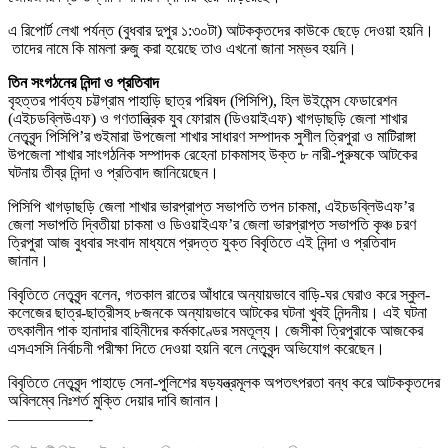
এ রিপোর্ট লেখা পর্যন্ত (বুধবার দুপুর ১:৩০টা) আটককৃতদের কাউকে ছেড়ে দেওয়া হয়নি।
তাদের নামে কি মামলা রুজু করা হয়েছে তাও এখনো জানা সম্ভব হয়নি।
তিন সংগঠনের নিন্দা ও প্রতিবাদ
বৃহত্তর পার্বত্য চট্টগ্রাম পাহাড়ি ছাত্র পরিষদ (পিসিপি), হিল উইমেন্স ফেডারেশন
(এইচডব্লিউএফ) ও গণতান্ত্রিক যুব ফোরাম (ডিওয়াইএফ) খাগড়াছড়ি জেলা শাখার
নেতৃবৃন্দ পিসিপি’র গুইমারা উপজেলা শাখার সাধারণ সম্পাদক সুশীল ত্রিপুরা ও মাটিরাঙ্গা
উপজেলা শাখার সাংগঠনিক সম্পাদক রেহেনা চাকমাসহ উক্ত ৮ নারী-পুরুষকে আটকের
ঘটনায় তীব্র নিন্দা ও প্রতিবাদ জানিয়েছেন।
পিসিপি খাগড়াছড়ি জেলা শাখার ভারপ্রাপ্ত সভাপতি তপন চাকমা, এইচডব্লিউএফ’র
জেলা সভাপতি দ্বিতীয়া চাকমা ও ডিওয়াইএফ’র জেলা ভারপ্রাপ্ত সভাপতি কৃঞ্চ চরণ
ত্রিপুরা আজ বুধবার সংবাদ মাধ্যমে প্রদত্ত যুক্ত বিবৃতিতে এই নিন্দা ও প্রতিবাদ
জানান।
বিবৃতিতে নেতৃবৃন্দ বলেন, গতকাল রাতের আঁধারে অন্যায়ভাবে বাড়ি-ঘর ঘেরাও করে স্কুল-
কলেজের ছাত্র-ছাত্রীসহ ৮জনকে অন্যায়ভাবে আটকের ঘটনা খুবই নিন্দনীয়। এই ঘটনা
তৎকালীন পাক হানাদার বাহিনীদের কর্মকাণ্ডের সমতূল্য। জেসীকা ত্রিপুরাকে আজকের
এসএসসি নির্বাচনী পরীক্ষা দিতে দেওয়া হয়নি বলে নেতৃবৃন্দ অভিযোগ করেছেন।
বিবৃতিতে নেতৃবৃন্দ পাহাড়ে সেনা-পুলিশের ষড়যন্ত্রমূলক অপতৎপরতা বন্ধ করে আটককৃতদের
অবিলম্বে নিঃশর্ত মুক্তি দেয়ার দাবি জানান।
—————-