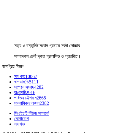
সত্য ও বস্তুনিষ্ট সংবাদ প্রচারে সর্বদা সোচ্চার
সম্পাদকমণ্ডলী দ্বারা প্রকাশিত ও প্রচারিত।
জনপ্রিয় বিভাগ
সব খবর
10067
খাগড়াছড়ি
5111
সংগঠন সংবাদ
4282
রাঙামাটি
2916
পার্বত্য চট্টগ্রাম
2665
মানবাধিকার লঙ্ঘন
2382
সিএইচটি নিউজ সম্পর্কে
যোগাযোগ
সব খবর