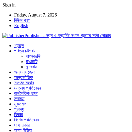
Sign in
Friday, August 7, 2026
নিউজ ব্লগ
English
Publisher - সত্য ও বস্তুনিষ্ট সংবাদ প্রচারে সর্বদা সোচ্চার
প্রচ্ছদ
পার্বত্য চট্টগ্রাম
খাগড়াছড়ি
রাঙামাটি
বান্দরবান
অন্যান্য জেলা
আন্তর্জাতিক
সংগঠন সংবাদ
মন্তব্য প্রতিবেদন
রাজনৈতিক ভাষ্য
মতামত
মুক্তমত
প্রবন্ধ
ফিচার
বিশেষ প্রতিবেদন
সাক্ষাতকার
অন্য মিডিয়া