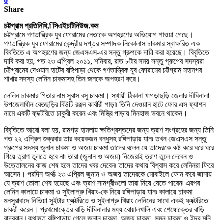
0
Share
চট্টগ্রাম প্রতিনিধি, িসিএইচটিনিউজ.কম
চট্টগ্রামে গণতান্ত্রিক যুব ফোরামের নেতাকে অপহরণের অভিযোগ পাওয়া গেছে।
গণতান্ত্রিক যুব ফোরামের কেন্দ্রীয় দপ্তর সম্পাদক নিকোলাস চাকমার স্বাক্ষরিত এক
বিবতিতে এ অপহরণের জন্য জেএসএস-এর সন্তু গ্রুপকে দায়ী করা হয়েছে। বিবৃতিতে
দাবি করা হয়, গত ২৩ এপ্রিল ২০১১, শনিবার, রাত ৮টার সময় সন্তু গ্রুপের সদস্যরা
চট্টগ্রামের দেওয়ান হাটের রঙ্গিপাড়া থেকে গণতান্ত্রিক যুব ফোরামের চট্টগ্রাম মহানগর
শাখার সদস্য লেনিন চাকমাসহ তিন জনকে অপহরণ করে
।
লেলিন চাকমার পিতার নাম সুবাস বসু চাকমা। স্থায়ী ঠিকানা খাগড়াছড়ি জেলার দীঘিনালা
উপজেলাধীন বেতছড়ির বিউটি রঞ্জন কার্বারী পাড়া৷ তিনি দেওয়ান হাটে ফোর এস ফ্যাশন
নামে একটি ফ্যক্টরিতে চাকুরী করেন এবং মিস্ত্রি পাড়ায় মিনহাজ ভবনে থাকেন।
বিবৃতিতে আরো বলা হয়, রামগড় হামলায় ক্ষতিগ্রস্তদের জন্য ত্রাণ সংগ্রহের জন্য তিনি
গত ২২ এপ্রিল শুক্রবার তার কয়েকজন বন্ধুসহ রঙ্গিপাড়ায় যান৷ তখন জেএসএস সন্তু
গ্রুপের সদস্য জুনান চাকমা ও অজয় চাকমা তাদের বলেন যে তাদেরকে কষ্ট করে ঘরে ঘরে
গিয়ে ত্রাণ তুলতে হবে না৷ তারা (জুনান ও অজয়) নিজেরাই ত্রাণ তুলে দেবেন ও
উত্তোলনের কাজ শেষ হলে তাদের খবর দেবেন৷ তাদের কথায় বিশ্বাস করে লেনিনরা ফিরে
আসেন।
পরদিন অর্থাত্‍ ২৩ এপ্রিল জুনান ও অজয় তাদেরকে মোবাইলে ফোন করে জানায়
যে ত্রাণ তোলা শেষ হয়েছে এবং ত্রাণ সামগ্রীগুলো তারা নিয়ে যেতে পারেন৷ এরপর
লেনিন কালায়ে চাকমা ও সুইলাপ্রু খিয়াং-কে নিয়ে রঙ্গিপাড়ায় যান৷ কালায়ে চাকমা
মনসুরাবাদে নিভিয়া সুইটার ফ্যক্টরিতে ও সুইলাপ্রু খিয়াং লেনিনের সাথে একই ফ্যক্টরিতে
চাকরী করেন। প্রথমোক্তের বাড়ি দীঘিনালার মধ্য বোয়ালখালি এবং শেষোক্তের বাড়ি
বান্দরবান।
কথামত রঙ্গিপাড়ায় গেলে জুনান চাকমা
,
অজয় চাকমা
,
সুমন চাকমা ও ইন্দ্র মনি