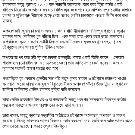
চাকমাসহ সন্তু গ্রুপের ১০-১২ জন সন্ত্রাসী তাদেরকে জোর করে ফ্রিপোর্টের একটি
বাড়িতে নিয়ে যায় ও তাদের সবার মোবাইল জব্দ করে৷ পরে ২৪ এপ্রিল দুপুর ১২টায় কালায়ে
চাকমা ও সুইলাপ্রু খিয়াংকে ছেড়ে দেয়া হলেও লেনিন চাকমাকে এখনো জিম্মি করে রাখা
হয়েছে।
অপহরণকারী জুনান চাকমা ও অজয় চাকমার বাড়ি দীঘিনালার শান্তিপুর গ্রামে। জুনান
চাকমার সাথে লেনিনের পূর্ব পরিচয় ছিল। এক সময় তারা একই রুমে ভাড়া থাকতেন।
অপরদিকে
,
সুমন চাকমার স্থায়ী ঠিকানা রাঙামাটি জেলার সুবলঙের ইন্দ্রমাছড়া। সে
চট্টগ্রামের বন্দর থানায় পূর্ণিমা বিল্ডিংএ থাকে।
অপহরণের পর তার স্ত্রী স্বপ্না চাকমা ডবলমুরিং থানায় একটি জিডি করেন। এসআই
শাহাজাহান (মোবাইল নং: ০১৭২০৬৫১৯৪১) তার অভিযোগ রেকর্ড করেন। আজ এ
ব্যাপারে সরাসরি মামলা দায়ের করা হবে।
গণতান্ত্রিক যুব ফোরাম কেন্দ্রীয় সভাপতি নতুন কুমার চাকমা ও চট্টগ্রাম মহানগর শাখার
সভাপতি জিকো মারমা এক যুক্ত বিবৃতিতে উক্ত অপহরণ ঘটনার তীব্র নিন্দা ও প্রতিবাদ
জানিয়ে অবিলম্বে লেনিন চাকমার মুক্তি দাবি করেছেন।
তারা লেনিন চাকমাকে উদ্ধার ও অপহরণকারী সন্তু গ্রুপের সদস্যদের বিরুদ্ধে কঠোর
পদক্ষেপ গ্রহণের জন্যও প্রশাসনের কাছে দাবি জানান।
তারা বলেন, সন্তু গ্রুপের সন্ত্রাসীরা অতীতেও চট্টগ্রামে অনেককে অপহরণ ও মারধর
করেছে। কিন্তু তারপরও তাদের বিরুদ্ধে কোন ব্যবস্থা নেয়া হয়নি বলে আজ তাদের এমন
পোয়াবোরো হয়েছে। খবর : প্রেস বিজ্ঞপ্তি।