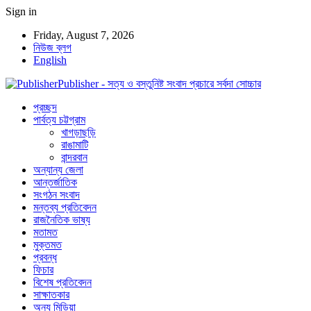
Sign in
Friday, August 7, 2026
নিউজ ব্লগ
English
Publisher - সত্য ও বস্তুনিষ্ট সংবাদ প্রচারে সর্বদা সোচ্চার
প্রচ্ছদ
পার্বত্য চট্টগ্রাম
খাগড়াছড়ি
রাঙামাটি
বান্দরবান
অন্যান্য জেলা
আন্তর্জাতিক
সংগঠন সংবাদ
মন্তব্য প্রতিবেদন
রাজনৈতিক ভাষ্য
মতামত
মুক্তমত
প্রবন্ধ
ফিচার
বিশেষ প্রতিবেদন
সাক্ষাতকার
অন্য মিডিয়া