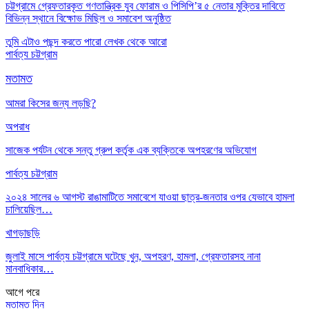
চট্টগ্রামে গ্রেফতারকৃত গণতান্ত্রিক যুব ফোরাম ও পিসিপি’র ৫ নেতার মুক্তির দাবিতে
বিভিন্ন স্থানে বিক্ষোভ মিছিল ও সমাবেশ অনুষ্ঠিত
তুমি এটাও পছন্দ করতে পারো
লেখক থেকে আরো
পার্বত্য চট্টগ্রাম
মতামত
আমরা কিসের জন্য লড়ছি?
অপরাধ
সাজেক পর্যটন থেকে সন্তু গ্রুপ কর্তৃক এক ব্যক্তিকে অপহরণের অভিযোগ
পার্বত্য চট্টগ্রাম
২০২৪ সালের ৬ আগস্ট রাঙামাটিতে সমাবেশে যাওয়া ছাত্র-জনতার ওপর যেভাবে হামলা
চালিয়েছিল…
খাগড়াছড়ি
জুলাই মাসে পার্বত্য চট্টগ্রামে ঘটেছে খুন, অপহরণ, হামলা, গ্রেফতারসহ নানা
মানবাধিকার…
আগে
পরে
মতামত দিন