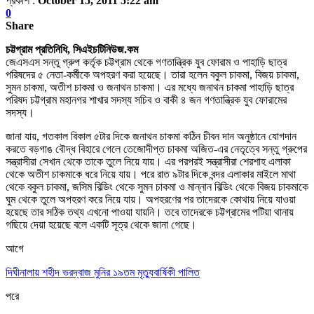
প্রকাশ :
October 15, 2011 5:22 am
0
Share
চট্টগ্রাম প্রতিনিধি, সিএইচটিনিউজ.কম
জেএসএস সন্তু গ্রুপ কর্তৃক চট্টগ্রাম থেকে গণতান্ত্রিক যুব ফোরাম ও পাহাড়ি ছাত্র
পরিষদের ৫ নেতা-কর্মীকে অপহরণ করা হয়েছে। তারা হলেন বকুল চাকমা, বিজয় চাকমা,
সুমন চাকমা, অতীশ চাকমা ও জনাথন চাকমা। এর মধ্যে জনাথন চাকমা পাহাড়ি ছাত্র
পরিষদ চট্টগ্রাম মহানগর শাখার সদস্য সচিব ও বাকী ৪ জন গণতান্ত্রিক যুব ফোরামের
সদস্য।
জানা যায়, গতকাল বিকাল ৫টার দিকে জনাথন চাকমা কঠিন চীবন দান অনুষ্ঠানে যোগদান
করতে বড়গাঙ বৌদ্ধ বিহারে গেলে তেজোদীপ্ত চাকমা অজিত-এর নেতৃত্বে
সন্তু গ্রুপের
সন্ত্রাসীরা
সেখান থেকে তাকে তুলে নিয়ে যায়। এর পরপরই সন্ত্রাসীরা শেরশাহ এলাকা
থেকে অতীশ চাকমাকে ধরে নিয়ে যায়। পরে রাত ৯টার দিকে বন্দর এলাকার মাইলে মাথা
থেকে বকুল চাকমা, জসিম বিল্ডিং থেকে সুমন চাকমা ও মান্নান বিল্ডিং থেকে বিজয় চাকমাকে
ঘুম থেকে তুলে অপহরণ করে নিয়ে যায়। অপহরণের পর তাদেরকে কোথায় নিয়ে যাওয়া
হয়েছে তার সঠিক তথ্য এখনো পাওয়া যায়নি। তবে তাদেরকে চট্টগ্রামের পটিয়া থানায়
গছিয়ে দেয়া হয়েছে বলে একটি সূত্র থেকে জানা গেছে।
আগে
দিঘীনালায় শহীদ ভরদ্বাজ মুনির ১৯তম মৃত্যুবার্ষিকী পালিত
পরে