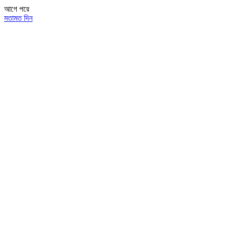
আগে
পরে
মতামত দিন