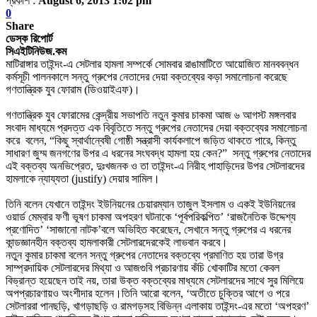
প্রকাশ :
August 6, 2013 1:02 pm
0
Share
ডেস্ক রিপোর্ট
সিএইটিনিউজ.কম
মাটিরাঙ্গার তাইন্দং-এ সেটলার হামলা সম্পর্কে সোমবার
রাঙামাটিতে আয়োজিত মানববন্ধন
কর্মসূচী পালনকালে সন্তু গ্রুপের নেতাদের দেয়া
বক্তব্যের কড়া সমালোচনা করেছে
গণতান্ত্রিক যুব ফোরাম (ডিওয়াইএফ)।
গণতান্ত্রিক যুব ফোরামের কেন্দ্রীয় সভাপতি নতুন কুমার চাকমা আজ ৬ আগস্ট মঙ্গলবার
সংবাদ মাধ্যমে প্রদত্ত এক বিবৃতিতে সন্তু গ্রুপের নেতাদের দেয়া বক্তব্যের সমালোচনা
করে
বলেন, “কিছু স্বার্থান্বেষী গোষ্ঠী সন্ত্রাসী কার্যকলাপে জড়িত থাকতে পারে, কিন্তু
সাধারণ জুম্ম জনগণের উপর এ ধরনের সংঘবদ্ধ হামলা হয় কেন?” সন্তু গ্রুপের নেতাদের
এই বক্তব্য অনভিপ্রেত, দুঃখজনক ও তা তাইন্দং-এ নিরীহ পাহাড়িদের উপর সেটলারদের
হামলাকে ন্যায্যতা
(justify
) দেয়ার সামিল।
তিনি বলেন যেখানে তাইন্দং ইউনিয়নের চেয়ারম্যান তাজুল ইসলাম ও একই ইউনিয়নের
ওয়ার্ড মেম্বার ফণী ভূষণ চাকমা অপহরণ ঘটনাকে ‘পূর্বপরিকল্পিত’ ‘রাজনৈতিক উদ্দেশ্য
প্রণোদিত’ ‘সাজানো নাটক’বলে অভিহিত করেছেন, সেখানে সন্তু গ্রুপের এ ধরনের
কান্ডজ্ঞানহীন বক্তব্য হামলাকারী সেটলারদেরকেই লাভবান করবে।
নতুন কুমার চাকমা বলেন সন্তু গ্রুপের নেতাদের বক্তব্যে প্রমাণিত হয় তারা উগ্র
সাম্প্রদায়িক সেটলারদের মিথ্যা ও আজগুবি প্রচারণায় কঁচি খোকাটির মতো কেবল
বিভ্রান্ত হয়েছেন তাই নয়, তারা উক্ত বক্তব্যের মাধ্যমে সেটলারদের সাথে সুর মিলিয়ে
অপপ্রচারণায়ও অংশীদার হলেন।
তিনি আরো বলেন, ‘অতীতে চুক্তির আগে ও পরে
সেটলাররা পানছড়ি, খাগড়াছড়ি ও রামগড়সহ বিভিন্ন এলাকায় তাইন্দং-এর মতো ‘অপহরণ’