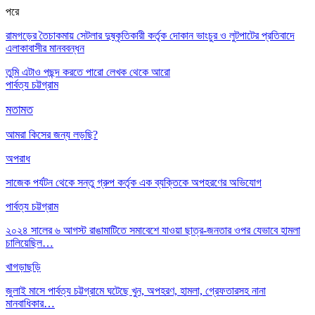
পরে
রামগড়ের তৈচাকমায় সেটলার দুষ্কৃতিকারী কর্তৃক দোকান ভাংচুর ও লুটপাটের প্রতিবাদে
এলাকাবাসীর মানববন্ধন
তুমি এটাও পছন্দ করতে পারো
লেখক থেকে আরো
পার্বত্য চট্টগ্রাম
মতামত
আমরা কিসের জন্য লড়ছি?
অপরাধ
সাজেক পর্যটন থেকে সন্তু গ্রুপ কর্তৃক এক ব্যক্তিকে অপহরণের অভিযোগ
পার্বত্য চট্টগ্রাম
২০২৪ সালের ৬ আগস্ট রাঙামাটিতে সমাবেশে যাওয়া ছাত্র-জনতার ওপর যেভাবে হামলা
চালিয়েছিল…
খাগড়াছড়ি
জুলাই মাসে পার্বত্য চট্টগ্রামে ঘটেছে খুন, অপহরণ, হামলা, গ্রেফতারসহ নানা
মানবাধিকার…