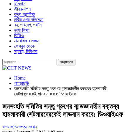
ইতিহাস
জীবন-যাপন
তথ্য প্রযুক্তি
নারীর ওপর সহিংসতা
বন, পরিবেশ, পর্যটন
ভাষা-শিক্ষা
ভিডিও
মানবাধিকার লঙ্ঘন
ফেসবুক থেকে
স্বাস্থ্য, চিকিৎসা
Home
খাগড়াছড়ি
জনসংহতি সমিতির সন্তু গ্রুপের কান্ডজ্ঞানহীন বক্তব্য হামলাকারী
সেটলারদেরকেই লাভবান করবে: ডিওয়াইএফ
জনসংহতি সমিতির সন্তু গ্রুপের কান্ডজ্ঞানহীন বক্তব্য
হামলাকারী সেটলারদেরকেই লাভবান করবে: ডিওয়াইএফ
খাগড়াছড়ি
সংগঠন সংবাদ