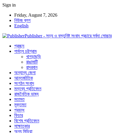
Sign in
Friday, August 7, 2026
নিউজ ব্লগ
English
Publisher - সত্য ও বস্তুনিষ্ট সংবাদ প্রচারে সর্বদা সোচ্চার
প্রচ্ছদ
পার্বত্য চট্টগ্রাম
খাগড়াছড়ি
রাঙামাটি
বান্দরবান
অন্যান্য জেলা
আন্তর্জাতিক
সংগঠন সংবাদ
মন্তব্য প্রতিবেদন
রাজনৈতিক ভাষ্য
মতামত
মুক্তমত
প্রবন্ধ
ফিচার
বিশেষ প্রতিবেদন
সাক্ষাতকার
অন্য মিডিয়া