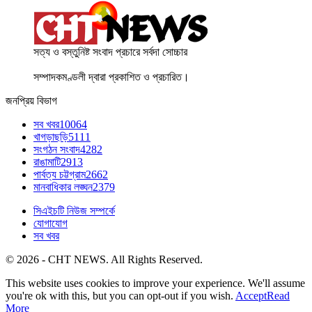
সত্য ও বস্তুনিষ্ট সংবাদ প্রচারে সর্বদা সোচ্চার
সম্পাদকমণ্ডলী দ্বারা প্রকাশিত ও প্রচারিত।
জনপ্রিয় বিভাগ
সব খবর
10064
খাগড়াছড়ি
5111
সংগঠন সংবাদ
4282
রাঙামাটি
2913
পার্বত্য চট্টগ্রাম
2662
মানবাধিকার লঙ্ঘন
2379
সিএইচটি নিউজ সম্পর্কে
যোগাযোগ
সব খবর
© 2026 - CHT NEWS. All Rights Reserved.
This website uses cookies to improve your experience. We'll assume
you're ok with this, but you can opt-out if you wish.
Accept
Read
More