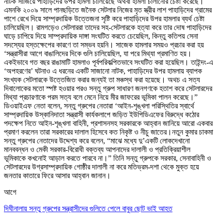
নাটক সাজিয়ে পাহাড়িদের উপর হামলা চালিয়েছে অথবা হামলা চালানোর চেষ্টা করেছে।
এমনকি ২০০৯ সালে পানছড়িতে জনৈক সেটলার নিজের মৃত স্ত্রীর লাশ পাহাড়িদের গ্রামের
পাশে রেখে দিয়ে সাম্প্রদায়িক উত্তেজনা সৃষ্টি করে পাহাড়িদের উপর হামলার ব্যর্থ চেষ্টা
চালিয়েছিল। রামগড়েও সেটলাররা তাদের সহ-সেটলারকে হত্যা করে তার দোষ পাহাড়িদের
ঘাড়ে চাপিয়ে দিয়ে সাম্প্রদায়িক দাঙ্গা সংঘটিত করতে চেয়েছিল, কিন্তু কতিপয় সেনা
সদস্যের হস্তক্ষেপের কারণে তা সম্ভব হয়নি। সাজেক হামলার সময়ও প্রচার করা হয়
‘সন্ত্রাসীরা আগে বাঙালিদের দিকে গুলি চালিয়েছিল, যা পরে মিথ্যা প্রমাণিত হয়।
একইভাবে গত বছর রাঙামাটি হামলাও পূর্বপরিকল্পিতভাবে সংঘটিত করা হয়েছিল। তাইন্দং-এ
‘অপহরণের’ ঘটনাও এ ধরনের একটি সাজানো নাটক, পাহাড়িদের উপর হামলায় ব্যাপক
সংখ্যক সেটলারকে উত্তেজিত করার জন্যই তা মঞ্চস্থ করা হয়েছে। অথচ এ সত্য
দিবালোকের মতো স্পষ্ট হওয়ার পরও সন্তু গ্রুপ সাধারণ জনগণকে হতাশ করে সেটলারদের
মিথ্যা প্রচারণাকে পরম সত্য বলে মেনে নিয়ে মীর জাফরের ভূমিকা পালন করেছে।”
ডিওয়াইএফ নেতা বলেন, সন্তু গ্রুপের নেতারা ‘আইন-শৃঙ্খলা পরিস্থিতির স্বার্থে
সাম্প্রদায়িক উস্কানিদাতা সন্ত্রাসী কার্যকলাপে জড়িত ইউপিডিএফের বিরুদ্ধে কঠোর
পদক্ষেপ নিতে আইন-শৃঙ্খলা বাহিনী, প্রশাসনসহ সরকারকে আহ্বান জানিয়ে আরো একবার
প্রমাণ করলেন তারা সরকারের দালাল হিসেবে কত নিকৃষ্ট ও নীচু জাতের।
নতুন কুমার চাকমা
সন্তু গ্রুপের নেতাদের উদ্দেশ্য করে বলেন, “মাঝে মধ্যে দু’একটি লোকদেখানো
মানববন্ধন ও মেকী সরকার-বিরোধী বক্তব্য আপনাদের দালালী ও প্রতিক্রিয়াশীল
ভূমিকাকে কখনোই আড়াল করতে পারবে না।” তিনি সন্তু গ্রুপকে সরকার, সেনাবাহিনী ও
সেটলারদের উগ্রসাম্প্রদায়িক গোষ্ঠীর দালালী না করে মতিভ্রম-দশা থেকে মুক্ত হয়ে
জনতার কাতারে ফিরে আসার আহ্বান জানান।
আগে
দিঘীনালায় সন্তু গ্রুপের সন্ত্রাসীদের গুলিতে পেলে বাবুর ছোট ভাই আহত