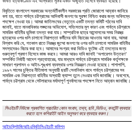
কথিত হত্যাকাণ্ডটি এই অস্থিরতা সৃষ্টির একটি অজুহাত হিসেবে ব্যবহৃত হয়েছে।
বিবৃতিতে বাংলাদেশ সরকারের অন্তর্বর্তীকালীন সরকারের প্রতি জোরালো আহ্বান জানিয়ে
বলা হয়, যাতে পার্বত্য চট্টগ্রামের আদিবাসী জনগণের সুরক্ষা নিশ্চিত করার জন্য অবিলম্বে
পদক্ষেপ নেওয়া হয়। আমরা জাতিসংঘের নেতৃত্বে একটি তদন্ত কমিটি গঠনের দাবি
জানাই, যাতে মানবাধিকার লঙ্ঘনের অভিযোগ, সহিংসতার মূল কারণ এবং পার্বত্য চট্টগ্রামে
সামরিক বাহিনীর ভূমিকা তদন্ত করা যায়। সাম্প্রতিক ছাত্র আন্দোলনের সময় নিরস্ত্র
ছাত্রদের ওপর গুলি চালানো নিরাপত্তা কর্মীদের যদি বিচারের আওতায় আনা যায়, আমরা
বিশ্বাস করি যে, গতকাল রাতে নিরস্ত্র জুম্মো জনগণের ওপর গুলি চালানো সামরিক বাহিনীর
সদস্যদেরও বিচার করা হবে। আমাদের সংগ্রহ করা ভিডিও ফুটেজ এই তদন্তের জন্য
গুরুত্বপূর্ণ প্রমাণ হিসেবে কাজ করবে। আমরা আরও দাবি জানাই ‘অপারেশন উত্তরণ’
সম্পর্কিত নির্বাহী আদেশ প্রত্যাহারের, যার মাধ্যমে পার্বত্য চট্টগ্রামে সামরিক কর্তৃপক্ষকে
সাধারণ প্রশাসন ও আইন-শৃঙ্খলা ব্যবস্থার ওপর নিয়ন্ত্রণ দেওয়া হয়েছে। পাশাপাশি,
১৯৯৭ সালের চুক্তির নীতিমালা অনুযায়ী ছয়টি সেনানিবাস বাদে পার্বত্য চট্টগ্রামের সব
সামরিক এবং নিরাপত্তা বাহিনীর অস্থায়ী ক্যাম্প তুলে নেওয়ার দাবি জানাচ্ছি। অবশেষে,
পার্বত্য চট্টগ্রাম থেকে সেটলারদের মর্যাদাপূর্ণ পুনর্বাসনের পদক্ষেপ নিতে আহ্বান জানাচ্ছি।
সিএইচটি নিউজে প্রকাশিত প্রচারিত কোন সংবাদ, তথ্য, ছবি ,ভিডিও, কনটেন্ট ব্যবহার
করতে হলে কপিরাইট আইন অনুসরণ করে ব্যবহার করুন।
আইডব্লিউজিআইএ
বিবৃতি
সিএইচটি কমিশন