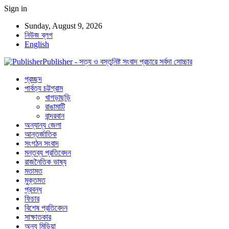
Sign in
Sunday, August 9, 2026
নিউজ ব্লগ
English
Publisher - সত্য ও বস্তুনিষ্ট সংবাদ প্রচারে সর্বদা সোচ্চার
প্রচ্ছদ
পার্বত্য চট্টগ্রাম
খাগড়াছড়ি
রাঙামাটি
বান্দরবান
অন্যান্য জেলা
আন্তর্জাতিক
সংগঠন সংবাদ
মন্তব্য প্রতিবেদন
রাজনৈতিক ভাষ্য
মতামত
মুক্তমত
প্রবন্ধ
ফিচার
বিশেষ প্রতিবেদন
সাক্ষাতকার
অন্য মিডিয়া