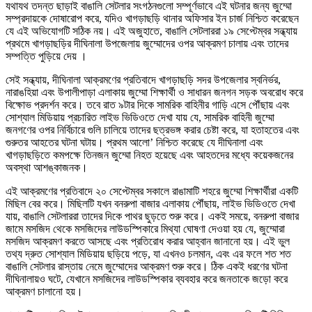
যথাযথ তদন্ত ছাড়াই বাঙালি সেটলার সংগঠনগুলো সম্পূর্ণভাবে এই ঘটনার জন্য জুম্মো
সম্প্রদায়কে দোষারোপ করে, যদিও খাগড়াছড়ি থানার অফিসার ইন চার্জ নিশ্চিত করেছেন
যে এই অভিযোগটি সঠিক নয়। এই অজুহাতে, বাঙালি সেটলাররা ১৯ সেপ্টেম্বর সন্ধ্যায়
প্রথমে খাগড়াছড়ির দীঘিনালা উপজেলায় জুম্মোদের ওপর আক্রমণ চালায় এবং তাদের
সম্পত্তি পুড়িয়ে দেয় ।
সেই সন্ধ্যায়, দীঘিনালা আক্রমণের প্রতিবাদে খাগড়াছড়ি সদর উপজেলার স্বনির্ভর,
নারাঙহিয়া এবং উপালীপাড়া এলাকায় জুম্মো শিক্ষার্থী ও সাধারন জনগন সড়ক অবরোধ করে
বিক্ষোভ প্রদর্শন করে। তবে রাত ৯টার দিকে সামরিক বাহিনীর গাড়ি এসে পৌঁছায় এবং
সোশ্যাল মিডিয়ায় প্রচারিত লাইভ ভিডিওতে দেখা যায় যে, সামরিক বাহিনী জুম্মো
জনগণের ওপর নির্বিচারে গুলি চালিয়ে তাদের ছত্রভঙ্গ করার চেষ্টা করে, যা হতাহতের এবং
গুরুতর আহতের ঘটনা ঘটায়। প্রথম আলো’ নিশ্চিত করেছে যে দীঘিনালা এবং
খাগড়াছড়িতে কমপক্ষে তিনজন জুম্মো নিহত হয়েছে এবং আহতদের মধ্যে কয়েকজনের
অবস্থা আশঙ্কাজনক।
এই আক্রমণের প্রতিবাদে ২০ সেপ্টেম্বর সকালে রাঙামাটি শহরে জুম্মো শিক্ষার্থীরা একটি
মিছিল বের করে। মিছিলটি যখন বনরুপা বাজার এলাকায় পৌঁছায়, লাইভ ভিডিওতে দেখা
যায়, বাঙালি সেটলাররা তাদের দিকে পাথর ছুড়তে শুরু করে। একই সময়ে, বনরুপা বাজার
জামে মসজিদ থেকে মসজিদের লাউডস্পিকারে মিথ্যা ঘোষণা দেওয়া হয় যে, জুম্মোরা
মসজিদ আক্রমণ করতে আসছে এবং প্রতিরোধ করার আহ্বান জানানো হয়। এই ভুল
তথ্য দ্রুত সোশ্যাল মিডিয়ায় ছড়িয়ে পড়ে, যা এখনও চলমান, এবং এর ফলে শত শত
বাঙালি সেটলার রাস্তায় নেমে জুম্মোদের আক্রমণ শুরু করে। ঠিক একই ধরণের ঘটনা
দীঘিনালায়ও ঘটে, যেখানে মসজিদের লাউডস্পিকার ব্যবহার করে জনতাকে জড়ো করে
আক্রমণ চালানো হয়।