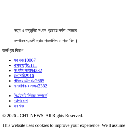
সত্য ও বস্তুনিষ্ট সংবাদ প্রচারে সর্বদা সোচ্চার
সম্পাদকমণ্ডলী দ্বারা প্রকাশিত ও প্রচারিত।
জনপ্রিয় বিভাগ
সব খবর
10067
খাগড়াছড়ি
5111
সংগঠন সংবাদ
4282
রাঙামাটি
2916
পার্বত্য চট্টগ্রাম
2665
মানবাধিকার লঙ্ঘন
2382
সিএইচটি নিউজ সম্পর্কে
যোগাযোগ
সব খবর
© 2026 - CHT NEWS. All Rights Reserved.
This website uses cookies to improve your experience. We'll assume