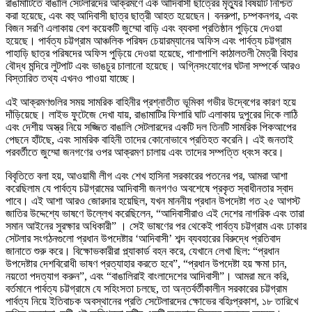
রাঙামাটিতে বাঙালি সেটলারদের আক্রমণে এক আদিবাসী ছাত্রের মৃত্যুর বিষয়টি নিশ্চিত
করা হয়েছে, এবং বহু আদিবাসী ছাত্র ছাত্রী আহত হয়েছেন। বনরুপা, চম্পকনগর, এবং
বিজন সরণি এলাকায় বেশ কয়েকটি জুম্মো বাড়ি এবং ব্যবসা প্রতিষ্ঠান পুড়িয়ে দেওয়া
হয়েছে। পার্বত্য চট্টগ্রাম আঞ্চলিক পরিষদ চেয়ারম্যানের অফিস এবং পার্বত্য চট্টগ্রাম
পাহাড়ি ছাত্র পরিষদের অফিস পুড়িয়ে দেওয়া হয়েছে, পাশাপাশি কাঠালতলী মৈত্রী বিহার
বৌদ্ধ মন্দিরে লুটপাট এবং ভাঙচুর চালানো হয়েছে। অগ্নিসংযোগের ঘটনা সম্পর্কে আরও
বিস্তারিত তথ্য এখনও পাওয়া যাচ্ছে।
এই আক্রমণগুলির সময় সামরিক বাহিনীর প্রশ্নাতীত ভূমিকা গভীর উদ্বেগের কারণ হয়ে
দাঁড়িয়েছে। লাইভ ফুটেজে দেখা যায়, রাঙামাটির ফিশারি ঘাট এলাকায় দুপুরের দিকে লাঠি
এবং দেশীয় অস্ত্র নিয়ে সজ্জিত বাঙালি সেটলারদের একটি দল তিনটি সামরিক পিকআপের
পেছনে হাঁটছে, এবং সামরিক বাহিনী তাদের কোনোভাবে প্রতিহত করেনি। এই জনতাই
পরবর্তীতে জুম্মো জনগণের ওপর আক্রমণ চালায় এবং তাদের সম্পত্তি ধ্বংস করে।
বিবৃতিতে বলা হয়, আওয়ামী লীগ এবং শেখ হাসিনা সরকারের পতনের পর, আমরা আশা
করেছিলাম যে পার্বত্য চট্টগ্রামের আদিবাসী জনগণও অবশেষে প্রকৃত স্বাধীনতার স্বাদ
পাবে। এই আশা আরও জোরদার হয়েছিল, যখন মাননীয় প্রধান উপদেষ্টা গত ২৫ আগস্ট
জাতির উদ্দেশ্যে ভাষণে উল্লেখ করেছিলেন, “আদিবাসীরাও এই দেশের নাগরিক এবং তারা
সমান আইনের সুরক্ষার অধিকারী” । সেই ভাষণের পর থেকেই পার্বত্য চট্টগ্রাম এবং ঢাকার
সেটলার সংগঠনগুলো প্রধান উপদেষ্টার ‘আদিবাসী’ শব্দ ব্যবহারের বিরুদ্ধে প্রতিবাদ
জানাতে শুরু করে। বিক্ষোভকারীরা প্ল্যাকার্ড বহন করে, যেখানে লেখা ছিল: “প্রধান
উপদেষ্টার দেশবিরোধী ভাষণ প্রত্যাহার করতে হবে”, “প্রধান উপদেষ্টা হয় ক্ষমা চান,
নয়তো পদত্যাগ করুন”, এবং “বাঙালিরাই বাংলাদেশের আদিবাসী”। আমরা মনে করি,
বর্তমানে পার্বত্য চট্টগ্রামে যে সহিংসতা চলছে, তা অন্তর্বর্তীকালীন সরকারের চট্টগ্রাম
পার্বত্য নিয়ে ইতিবাচক অবস্থানের প্রতি সেটেলারদের ক্ষোভের বহিঃপ্রকাশ, ১৮ তারিখে