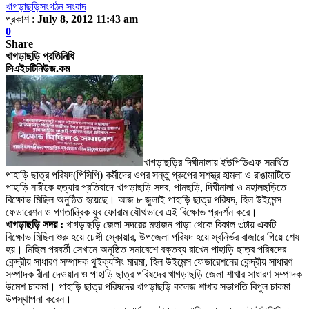
খাগড়াছড়ি
সংগঠন সংবাদ
প্রকাশ :
July 8, 2012 11:43 am
0
Share
খাগড়াছড়ি প্রতিনিধি
সিএইচটিনিউজ.কম
খাগড়াছড়ির দিঘীনালায় ইউপিডিএফ সমর্থিত
পাহাড়ি ছাত্র পরিষদ(পিসিপি) কর্মীদের ওপর সন্তু গ্রুপের সশস্ত্র হামলা
ও
রাঙামাটিতে
পাহাড়ি নারীকে হত্যার প্রতিবাদে খাগড়াছড়ি সদর
,
পানছড়ি
,
দিঘীনালা ও মহালছড়িতে
বিক্ষোভ মিছিল অনুষ্ঠিত হয়েছে
।
আজ ৮ জুলাই পাহাড়ি ছাত্র পরিষদ
,
হিল উইমেন্স
ফেডারেশন ও গণতান্ত্রিক যুব ফোরাম যৌথভাবে এই বিক্ষোভ প্রদর্শন করে
।
খাগড়াছড়ি সদর :
খাগড়াছড়ি জেলা সদরের মহাজন পাড়া থেকে বিকাল ৩টায় একটি
বিক্ষোভ মিছিল শুরু হয়ে চেঙ্গী স্কোয়ার
,
উপজেলা পরিষদ হয়ে স্বনির্ভর বাজারে গিয়ে শেষ
হয়
।
মিছিল পরবর্তী সেখানে অনুষ্ঠিত সমাবেশে বক্তব্য রাখেন পাহাড়ি ছাত্র পরিষদের
কেন্দ্রীয় সাধারণ সম্পাদক থুইক্যসিং মারমা
,
হিল উইমেন্স ফেডারেশনের কেন্দ্রীয় সাধারণ
সম্পাদক রীনা দেওয়ান ও পাহাড়ি ছাত্র পরিষদের খাগড়াছড়ি জেলা শাখার সাধারণ সম্পাদক
উমেশ চাকমা
।
পাহাড়ি ছাত্র পরিষদের খাগড়াছড়ি কলেজ শাখার সভাপতি বিপুল চাকমা
উপস্থাপনা করেন
।