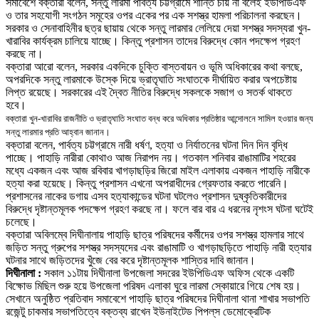
সমাবেশে বক্তারা বলেন
,
সন্তু লারমা পার্বত্য চট্টগ্রামে শান্তি চায় না বলেই ইউপিডিএফ
ও তার সহযোগী সংগঠন সমূহের ওপর একের পর এক সশস্ত্র হামলা পরিচালনা করছেন
।
সরকার ও সেনাবাহিনীর ছত্র ছায়ায় থেকে সন্তু লারমার লেলিয়ে দেয়া সশস্ত্র সদস্যরা খুন-
খারাবির কার্যক্রম চালিয়ে যাচ্ছে
।
কিন্তু প্রশাসন তাদের বিরুদ্ধে কোন পদক্ষেপ গ্রহণ
করছে না
।
বক্তারা আরো বলেন
,
সরকার একদিকে চুক্তি বাস্তবায়ন ও ভূমি অধিকারের কথা বলছে
,
অপরদিকে সন্তু লারমাকে উস্কে দিয়ে ভ্রাতৃঘাতি সংঘাতকে দীর্ঘায়িত করার অপচেষ্টায়
লিপ্ত রয়েছে
।
সরকারের এই দ্বৈত নীতির বিরুদ্ধে সকলকে সজাগ ও সতর্ক থাকতে
হবে
।
বক্তারা খুন-খারাবির রাজনীতি ও ভ্রাতৃঘাতি সংঘাত বন্ধ করে অধিকার প্রতিষ্ঠার আন্দোলনে সামিল হওয়ার জন্য
সন্তু লারমার প্রতি আহ্বান জানান
।
বক্তারা বলেন
,
পার্বত্য চট্টগ্রামে নারী ধর্ষণ
,
হত্যা ও নির্যাতনের ঘটনা দিন দিন বৃদ্ধি
পাচ্ছে
।
পাহাড়ি নারীরা কোথাও আজ নিরাপদ নয়
।
গতকাল শনিবার রাঙামাটির শহরের
মধ্যে একজন এবং আজ রবিবার খাগড়াছড়ির জিরো মাইল এলাকায় একজন পাহাড়ি নারীকে
হত্যা করা হয়েছে
।
কিন্তু প্রশাসন এখনো অপরাধীদের গ্রেফতার করতে পারেনি
।
প্রশাসনের নাকের ডগায় এসব হত্যাকান্ডের ঘটনা ঘটলেও প্রশাসন দুষ্কৃতিকারীদের
বিরুদ্ধে দৃষ্টান্তমূলক পদক্ষেপ গ্রহণ করছে না
।
ফলে বার বার এ ধরনের নৃশংস ঘটনা ঘটেই
চলেছে
।
বক্তারা অবিলম্বে দিঘীনালায় পাহাড়ি ছাত্র পরিষদের কর্মীদের ওপর সশস্ত্র হামলার সাথে
জড়িত সন্তু গ্রুপের সশস্ত্র সদস্যদের এবং রাঙামাটি ও খাগড়াছড়িতে পাহাড়ি নারী হত্যার
ঘটনার সাথে জড়িতদের খুঁজে বের করে দৃষ্টান্তমূলক শাস্তির দাবি জানান
।
দিঘীনালা :
সকাল ১১টায় দিঘীনালা উপজেলা সদরের ইউপিডিএফ অফিস থেকে একটি
বিক্ষোভ মিছিল শুরু হয়ে উপজেলা পরিষদ এলাকা ঘুরে লারমা স্কোয়ারে গিয়ে শেষ হয়
।
সেখানে অনুষ্ঠিত প্রতিবাদ সমাবেশে পাহাড়ি ছাত্র পরিষদের দিঘীনালা থানা শাখার সভাপতি
রজেন্টু চাকমার সভাপতিত্বে বক্তব্য রাখেন ইউনাইটেড পিপল্‌স ডেমোক্রেটিক