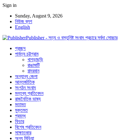
Sign in
Sunday, August 9, 2026
নিউজ ব্লগ
English
Publisher - সত্য ও বস্তুনিষ্ট সংবাদ প্রচারে সর্বদা সোচ্চার
প্রচ্ছদ
পার্বত্য চট্টগ্রাম
খাগড়াছড়ি
রাঙামাটি
বান্দরবান
অন্যান্য জেলা
আন্তর্জাতিক
সংগঠন সংবাদ
মন্তব্য প্রতিবেদন
রাজনৈতিক ভাষ্য
মতামত
মুক্তমত
প্রবন্ধ
ফিচার
বিশেষ প্রতিবেদন
সাক্ষাতকার
অন্য মিডিয়া