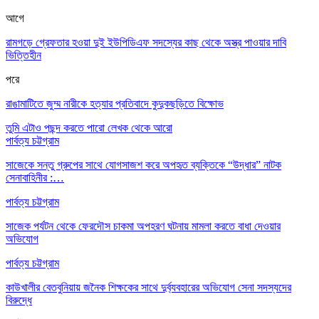
আগে
রামগড়ে গ্রেফতার হওয়া দুই ইউপিডিএফ সদস্যের কাছ থেকে অস্ত্র পাওয়ার দাবি
ভিত্তিহীন
পরে
রাঙামাটিতে জুম্ম নারীকে হত্যার প্রতিবাদে কুদুকছড়িতে বিক্ষোভ
তুমি এটাও পছন্দ করতে পারো
লেখক থেকে আরো
পার্বত্য চট্টগ্রাম
সাজেকে সন্তু গ্রুপের সাথে যোগসাজশ করে অপহৃত ব্যক্তিকে “উদ্ধার” নাটক
সেনাবাহিনীর :…
পার্বত্য চট্টগ্রাম
সাজেক পর্যটন থেকে ফেরদৌস চাকমা অপহরণ ঘটনায় মামলা করতে বাধা দেওয়ার
অভিযোগ
পার্বত্য চট্টগ্রাম
কাউখালীর বেতবুনিয়ায় জনৈক শিক্ষকের সাথে দুর্ব্যবহারের অভিযোগ সেনা সদস্যদের
বিরুদ্ধে