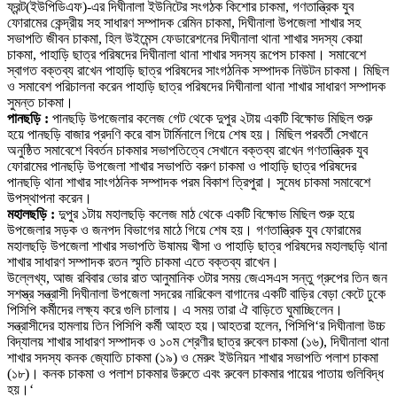
ফ্রন্ট(ইউপিডিএফ)-এর দিঘীনালা ইউনিটের সংগঠক কিশোর চাকমা
,
গণতান্ত্রিক যুব
ফোরামের কেন্দ্রীয় সহ সাধারণ সম্পাদক রেমিন চাকমা
,
দিঘীনালা উপজেলা শাখার সহ
সভাপতি জীবন চাকমা
,
হিল উইমেন্স ফেডারেশনের দিঘীনালা থানা শাখার সদস্য কেয়া
চাকমা
,
পাহাড়ি ছাত্র পরিষদের দিঘীনালা থানা শাখার সদস্য রূপেস চাকমা
।
সমাবেশে
স্বাগত বক্তব্য রাখেন পাহাড়ি ছাত্র পরিষদের সাংগঠনিক সম্পাদক নিউটন চাকমা
।
মিছিল
ও সমাবেশ পরিচালনা করেন পাহাড়ি ছাত্র পরিষদের দিঘীনালা থানা শাখার সাধারণ সম্পাদক
সুমন্ত চাকমা
।
পানছড়ি :
পানছড়ি উপজেলার কলেজ গেট থেকে দুপুর ২টায় একটি বিক্ষোভ মিছিল শুরু
হয়ে পানছড়ি বাজার প্রদণি করে বাস টার্মিনালে গিয়ে শেষ হয়
।
মিছিল পরবর্তী সেখানে
অনুষ্ঠিত সমাবেশে বিবর্তন চাকমার সভাপতিত্বে সেখানে বক্তব্য রাখেন গণতান্ত্রিক যুব
ফোরামের পানছড়ি উপজেলা শাখার সভাপতি বরুণ চাকমা ও পাহাড়ি ছাত্র পরিষদের
পানছড়ি থানা শাখার সাংগঠনিক সম্পাদক পরম বিকাশ ত্রিপুরা
।
সুমেধ চাকমা সমাবেশে
উপস্থাপনা করেন
।
মহালছড়ি :
দুপুর ১টায় মহালছড়ি কলেজ মাঠ থেকে একটি বিক্ষোভ মিছিল শুরু হয়ে
উপজেলার সড়ক ও জনপদ বিভাগের মাঠে গিয়ে শেষ হয়
।
গণতান্ত্রিক যুব ফোরামের
মহালছড়ি উপজেলা শাখার সভাপতি উষাময় খীসা ও পাহাড়ি ছাত্র পরিষদের মহালছড়ি থানা
শাখার সাধারণ সম্পাদক রতন স্মৃতি চাকমা এতে বক্তব্য রাখেন
।
উল্লেখ্য
,
আজ রবিবার ভোর রাত আনুমানিক ৩টার সময় জেএসএস সন্তু গ্রুপের তিন জন
সশস্ত্র সন্ত্রাসী দিঘীনালা উপজেলা সদরের নারিকেল বাগানের একটি বাড়ির বেড়া কেটে ঢুকে
পিসিপি কর্মীদের লক্ষ্য করে গুলি চালায়
। এ সময় তারা ঐ বাড়িতে ঘুমাচ্ছিলেন।
সন্ত্রাসীদের হামলায়
তিন পিসিপি কর্মী আহত হয়।
আহতরা হলেন
,
পিসিপি
‘
র দিঘীনালা উচ্চ
বিদ্যালয় শাখার সাধারণ সম্পাদক ও ১০ম শ্রেণীর ছাত্র রুবেল চাকমা (১৬)
,
দিঘীনালা থানা
শাখার সদস্য কনক জ্যোতি চাকমা (১৯) ও মেরুং ইউনিয়ন শাখার সভাপতি পলাশ চাকমা
(১৮)
।
কনক চাকমা ও পলাশ চাকমার উরুতে এবং রুবেল চাকমার পায়ের পাতায় গুলিবিদ্ধ
হয়
।
‘