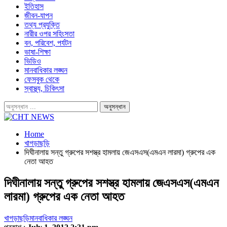
ইতিহাস
জীবন-যাপন
তথ্য প্রযুক্তি
নারীর ওপর সহিংসতা
বন, পরিবেশ, পর্যটন
ভাষা-শিক্ষা
ভিডিও
মানবাধিকার লঙ্ঘন
ফেসবুক থেকে
স্বাস্থ্য, চিকিৎসা
Home
খাগড়াছড়ি
দিঘীনালায় সন্তু গ্রুপের সশস্ত্র হামলায় জেএসএস(এমএন লারমা) গ্রুপের এক
নেতা আহত
দিঘীনালায় সন্তু গ্রুপের সশস্ত্র হামলায় জেএসএস(এমএন
লারমা) গ্রুপের এক নেতা আহত
খাগড়াছড়ি
মানবাধিকার লঙ্ঘন