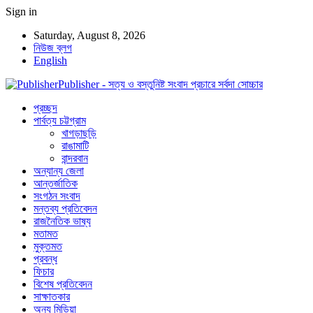
Sign in
Saturday, August 8, 2026
নিউজ ব্লগ
English
Publisher - সত্য ও বস্তুনিষ্ট সংবাদ প্রচারে সর্বদা সোচ্চার
প্রচ্ছদ
পার্বত্য চট্টগ্রাম
খাগড়াছড়ি
রাঙামাটি
বান্দরবান
অন্যান্য জেলা
আন্তর্জাতিক
সংগঠন সংবাদ
মন্তব্য প্রতিবেদন
রাজনৈতিক ভাষ্য
মতামত
মুক্তমত
প্রবন্ধ
ফিচার
বিশেষ প্রতিবেদন
সাক্ষাতকার
অন্য মিডিয়া