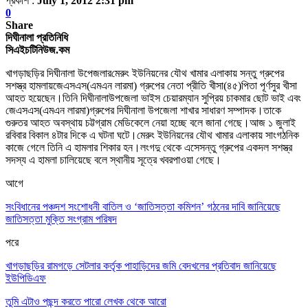
প্রকাশ :
July 1, 2012 2:31 pm
0
Share
দিঘীনালা প্রতিনিধি
সিএইচটিনিউজ.কম
খাগড়াছড়ির
দিঘীনালা
উপেজলার
মেরুং ইউনিয়নের যৌথ খামার এলাকায় সন্তু গ্রুপের
সশস্ত্র হামলায়
জেএসএস
(এ
মএন লারমা) গ্রুপের নেতা প্রীতি খীসা(৪৫)
পিতা পূর্ণস
ুর খী
সা
আহত হয়েছে
ন
।
তিনি
দিঘীনালা
উপজেলা ভাইস চেয়ারম্যান সুপ্রিয় চাকমার ছোট ভাই এবং
জেএসএস(এমএন লারমা)
গ্রুপের দিঘীনালা উপজেলা শাখার সাধারণ সম্পাদ
ক।
তাকে
গুরুতর
আহত অবস্থায়
চট্টগ্রাম মেডিকেলে নেয়া হচ্ছে
বলে জানা গেছে।
আজ ১ জুলাই
রবিবার
বিকাল ৪টার দিকে এ ঘটনা ঘটে
।
মেরুং ইউনিয়নে
র যৌথ খামার এলাকায়
সাংগঠনিক
কাজে গেলে তিনি এ হামলার শিকার হন
।
লংগদু থেকে এসে
সন্তু গ্রুপের একদল সশস্ত্র
সদস্য এ হামলা চালিয়েছে বলে স্থানীয় সূত্রে খবর
পাওয়া গেছে
।
আগে
সংবিধানের পঞ্চদশ সংশোধনী বাতিল ও ‘জাতিসত্তা কমিশন’ গঠনের দাবি জানিয়েছে
জাতিসত্তা মুক্তি সংগ্রাম পরিষদ
পরে
খাগড়াছড়ির রামগড়ে সেটলার কর্তৃক পাহাড়িদের জমি বেদখলের প্রতিবাদ জানিয়েছে
ইউপিডিএফ
তুমি এটাও পছন্দ করতে পারো
লেখক থেকে আরো