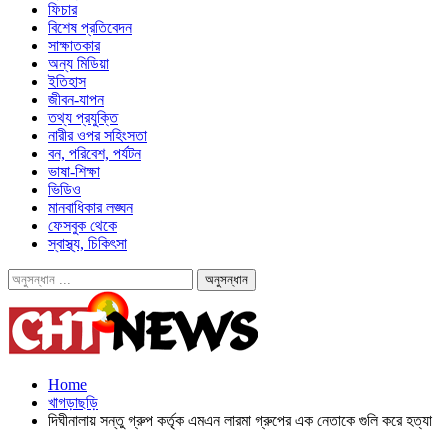
ফিচার
বিশেষ প্রতিবেদন
সাক্ষাতকার
অন্য মিডিয়া
ইতিহাস
জীবন-যাপন
তথ্য প্রযুক্তি
নারীর ওপর সহিংসতা
বন, পরিবেশ, পর্যটন
ভাষা-শিক্ষা
ভিডিও
মানবাধিকার লঙ্ঘন
ফেসবুক থেকে
স্বাস্থ্য, চিকিৎসা
Home
খাগড়াছড়ি
দিঘীনালায় সন্তু গ্রুপ কর্তৃক এমএন লারমা গ্রুপের এক নেতাকে গুলি করে হত্যা