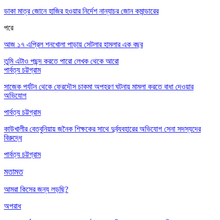
ডাকা মাত্র জোনে হাজির হওয়ার নির্দেশ নান্যাচর জোন কমান্ডারের
পরে
আজ ১৭ এপ্রিল শনখোলা পাড়ায় সেটলার হামলার এক বছর
তুমি এটাও পছন্দ করতে পারো
লেখক থেকে আরো
পার্বত্য চট্টগ্রাম
সাজেক পর্যটন থেকে ফেরদৌস চাকমা অপহরণ ঘটনায় মামলা করতে বাধা দেওয়ার
অভিযোগ
পার্বত্য চট্টগ্রাম
কাউখালীর বেতবুনিয়ায় জনৈক শিক্ষকের সাথে দুর্ব্যবহারের অভিযোগ সেনা সদস্যদের
বিরুদ্ধে
পার্বত্য চট্টগ্রাম
মতামত
আমরা কিসের জন্য লড়ছি?
অপরাধ