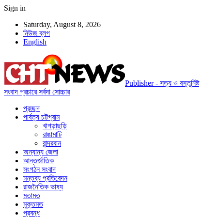
Sign in
Saturday, August 8, 2026
নিউজ ব্লগ
English
Publisher - সত্য ও বস্তুনিষ্ট
সংবাদ প্রচারে সর্বদা সোচ্চার
প্রচ্ছদ
পার্বত্য চট্টগ্রাম
খাগড়াছড়ি
রাঙামাটি
বান্দরবান
অন্যান্য জেলা
আন্তর্জাতিক
সংগঠন সংবাদ
মন্তব্য প্রতিবেদন
রাজনৈতিক ভাষ্য
মতামত
মুক্তমত
প্রবন্ধ