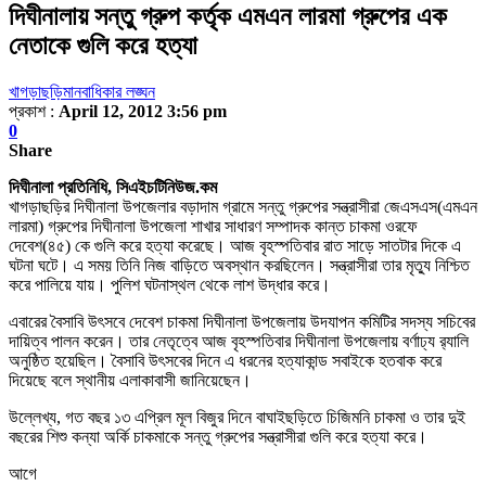
দিঘীনালায় সন্তু গ্রুপ কর্তৃক এমএন লারমা গ্রুপের এক
নেতাকে গুলি করে হত্যা
খাগড়াছড়ি
মানবাধিকার লঙ্ঘন
প্রকাশ :
April 12, 2012 3:56 pm
0
Share
দিঘীনালা প্রতিনিধি, সিএইচটিনিউজ.কম
খাগড়াছড়ির দিঘীনালা উপজেলার বড়াদাম গ্রামে সন্তু গ্রুপের সন্ত্রাসীরা জেএসএস(এমএন
লারমা) গ্রুপের দিঘীনালা উপজেলা শাখার সাধারণ সম্পাদক কান্ত চাকমা ওরফে
দেবেশ(৪৫) কে গুলি করে হত্যা করেছে। আজ বৃহস্পতিবার রাত সাড়ে সাতটার দিকে এ
ঘটনা ঘটে। এ সময় তিনি নিজ বাড়িতে অবস্থান করছিলেন। সন্ত্রাসীরা তার মৃত্যু নিশ্চিত
করে পালিয়ে যায়। পুলিশ ঘটনাস্থল থেকে লাশ উদ্ধার করে।
এবারের বৈসাবি উৎসবে দেবেশ চাকমা দিঘীনালা উপজেলায় উদযাপন কমিটির সদস্য সচিবের
দায়িত্ব পালন করেন। তার নেতৃত্বে আজ বৃহস্পতিবার দিঘীনালা উপজেলায় বর্ণাঢ্য র‌্যালি
অনুষ্ঠিত হয়েছিল। বৈসাবি উৎসবের দিনে এ ধরনের হত্যাকান্ড সবাইকে হতবাক করে
দিয়েছে বলে স্থানীয় এলাকাবাসী জানিয়েছেন।
উল্লেখ্য, গত বছর ১৩ এপ্রিল মূল বিজুর দিনে বাঘাইছড়িতে চিজিমনি চাকমা ও তার দুই
বছরের শিশু কন্যা অর্কি চাকমাকে সন্তু গ্রুপের সন্ত্রাসীরা গুলি করে হত্যা করে।
আগে