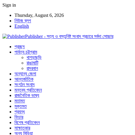
Sign in
Thursday, August 6, 2026
নিউজ ব্লগ
English
Publisher - সত্য ও বস্তুনিষ্ট সংবাদ প্রচারে সর্বদা সোচ্চার
প্রচ্ছদ
পার্বত্য চট্টগ্রাম
খাগড়াছড়ি
রাঙামাটি
বান্দরবান
অন্যান্য জেলা
আন্তর্জাতিক
সংগঠন সংবাদ
মন্তব্য প্রতিবেদন
রাজনৈতিক ভাষ্য
মতামত
মুক্তমত
প্রবন্ধ
ফিচার
বিশেষ প্রতিবেদন
সাক্ষাতকার
অন্য মিডিয়া