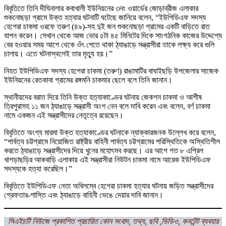
বিবৃতিতে তিনি দীঘিনালার কবাখালী ইউনিয়নের ৩নং ওয়ার্ডের জোড়াব্রীজ এলাকার
শুকনোছড়া গ্রামে উক্ত হত্যার ঘটনাটি ঘটেছে জানিয়ে বলেন, “ইউপিডিএফ সদস্য
হেগেরা চাকমা ওরফে তরুণ (৪৯)-সহ দুই জন শুকনোছড়া গ্রামের একটি বাড়িতে রাত
যাপন করেন। সেখান থেকে আজ ভোর ৫টা ৪৫ মিনিটের দিকে সাংগঠনিক কাজের উদ্দেশ্যে
বের হওয়ার সময় আগে থেকে ওঁৎ পেতে থাকা ঠ্যাঙাড়ে সন্ত্রাসীরা তাকে লক্ষ্য করে গুলি
চালায়। এতে ঘটনাস্থলেই তার মৃত্যু হয়।”
নিহত ইউপিডিএফ সদস্য হেগেরা চাকমা (তরুণ) রাঙামাটির বাঘাইছড়ি উপজেলার সাজেক
ইউনিয়নের রেতকাবা গ্রামের রঙ্গমনি চাকমার ছেলে বলে তিনি জানান।
স্থানীয়দের বরাত দিয়ে তিনি উক্ত হত্যাকাণ্ডের ঘটনায় জেকশন চাকমা ও আশীষ
ত্রিপুরাসহ ১১ জন ঠ্যাঙাড়ে সন্ত্রাসী অংশ নেন বলে দাবি করেন এবং বলেন, বর্ণ চাকমা
নামে একজন এই সন্ত্রাসীদের নেতৃত্বে রয়েছেন।
বিবৃতিতে অংগ্য মারমা উক্ত হত্যাকাণ্ডের ঘটনাকে ন্যাক্কারজনক উল্লেখ করে বলেন,
“পার্বত্য চট্টগ্রামে নিয়োজিত রাষ্ট্রীয় বাহিনী পার্বত্য চট্টগ্রামের পরিস্থিতিকে অস্থিতিশীল
করতে ঠ্যাঙাড়ে সন্ত্রাসীদের দিয়ে খুনের মহোৎসব করছে। এর আগে গত ৮ এপ্রিল
খাগড়াছড়ির আকবাড়ি এলাকায় এই সন্ত্রাসীরা নিউটন চাকমা নামে আরেক ইউপিডিএফ
সদস্যকে হত্যা করেছিল।”
বিবৃতিতে ইউপিডিএফ নেতা অবিলম্বে হেগেরা চাকমা হত্যার ঘটনায় জড়িত সন্ত্রাসীদের
গ্রেফতার-শাস্তি এবং ঠ্যাঙাড়ে বাহিনী ভেঙে দেয়ার দাবি জানান।
সিএইচটি নিউজে প্রকাশিত প্রচারিত কোন সংবাদ, তথ্য, ছবি ,ভিডিও, কনটেন্ট ব্যবহার