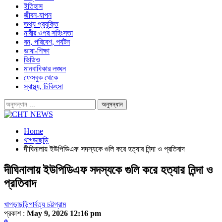
ইতিহাস
জীবন-যাপন
তথ্য প্রযুক্তি
নারীর ওপর সহিংসতা
বন, পরিবেশ, পর্যটন
ভাষা-শিক্ষা
ভিডিও
মানবাধিকার লঙ্ঘন
ফেসবুক থেকে
স্বাস্থ্য, চিকিৎসা
Home
খাগড়াছড়ি
দীঘিনালায় ইউপিডিএফ সদস্যকে গুলি করে হত্যার নিন্দা ও প্রতিবাদ
দীঘিনালায় ইউপিডিএফ সদস্যকে গুলি করে হত্যার নিন্দা ও
প্রতিবাদ
খাগড়াছড়ি
পার্বত্য চট্টগ্রাম
প্রকাশ :
May 9, 2026 12:16 pm