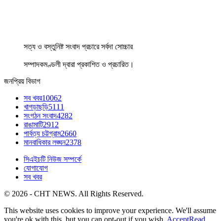
সত্য ও বস্তুনিষ্ট সংবাদ প্রচারে সর্বদা সোচ্চার
সম্পাদকমণ্ডলী দ্বারা প্রকাশিত ও প্রচারিত।
জনপ্রিয় বিভাগ
সব খবর
10062
খাগড়াছড়ি
5111
সংগঠন সংবাদ
4282
রাঙামাটি
2912
পার্বত্য চট্টগ্রাম
2660
মানবাধিকার লঙ্ঘন
2378
সিএইচটি নিউজ সম্পর্কে
যোগাযোগ
সব খবর
© 2026 - CHT NEWS. All Rights Reserved.
This website uses cookies to improve your experience. We'll assume
you're ok with this, but you can opt-out if you wish.
Accept
Read