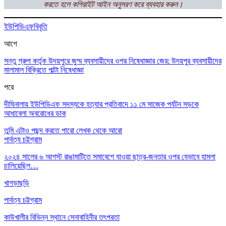
করতে হলে কপিরাইট আইন অনুসরণ করে ব্যবহার করুন।
ইউপিডিএফ
বিবৃতি
আগে
সন্তু গ্রুপ কর্তৃক উদয়পুরে জুম্ম ব্যবসায়ীদের ওপর নিষেধাজ্ঞার জের: উদয়পুর ব্যবসায়ীদের
মালামাল বিক্রিতে পাল্টা নিষেধাজ্ঞা
পরে
দীঘিনালায় ইউপিডিএফ সদস্যকে হত্যার প্রতিবাদে ১১ মে সাজেক পর্যটন সড়কে
আধাবেলা অবরোধের ডাক
তুমি এটাও পছন্দ করতে পারো
লেখক থেকে আরো
পার্বত্য চট্টগ্রাম
২০২৪ সালের ৬ আগস্ট রাঙামাটিতে সমাবেশে যাওয়া ছাত্র-জনতার ওপর যেভাবে হামলা
চালিয়েছিল…
খাগড়াছড়ি
পার্বত্য চট্টগ্রাম
কাউখালীর বিভিন্ন স্থানে সেনাবাহিনীর তৎপরতা