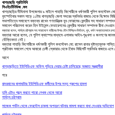
খাগড়াছড়ি প্রতিনিধি
সিএইচটিনিউজ .কম
খাগড়াছড়ির দীঘিনালা উপজেলার ৯ মাইলে পাহাড়ি কিশোরীকে ধর্ষণকারী পুলিশ কনস্টেবল মো: 
বৃহস্পতিবার সকাল সাড়ে ১১টায় খাগড়াছড়ি জেলা সদরের স্বনির্ভর বাজার থেকে বি
ক্ষো
ভ মিছি
সভাপতিত্বে সমাবেশে বক্তব্য রাখেন গণতান্ত্রিক যুব ফোরামের কেন্দ্রীয় সহ সাধারণ সম্পাদক
সমাবেশ পরিচালনা করেন হিল উইমেন্স ফেডারেশনের কেন্দ্রীয় সাধারণ সম্পাদক রীনা দেওয়ান
বক্তারা বলেন
,
পার্বত্য চট্টগ্রাম সহ সারাদেশে নারীদের উপর যৌন নিপিড়ন-নির্যাতন
,
খুন
,
ধর্ষণ অব্যাহতভাবে চল
বক্তারা আরো বলেন
,
যে পুলিশ ক্যাম্পের মাধ্যমে এলাকার আইন-শৃঙ্খলা ও জনগণের জানমাল
যৌক্তিকতা নেই
।
বক্তারা পাহাড়ি কিশোরীকে ধর্ষণকারী পুলিশ কনস্টেবল মো: রাসেল রানার দৃষ্টান্তমূলক শাস্তি
প্রতিবাদ সমাবেশ শেষে আবারো চেঙ্গী স্কোয়ার থেকে বিােভ মিছিলটি স্বনির্ভর বাজারে এসে
আগে
খাগড়াছড়িতে ইউপিডিএফ অফিস পুড়িয়ে দেয়ার চেষ্টা চালিয়েছে অজ্ঞাত সন্ত্রাসীরা
পরে
বান্দরবানের বালাঘাটায় ইউপিডিএফ কর্মীদের উপর সন্তু গ্রুপের হামলা
তুমি এটাও পছন্দ করতে পারো
লেখক থেকে আরো
পার্বত্য চট্টগ্রাম
সাজেক পর্যটন থেকে ফেরদৌস চাকমা অপহরণ ঘটনায় মামলা করতে বাধা দেওয়ার অভিযোগ
পার্বত্য চট্টগ্রাম