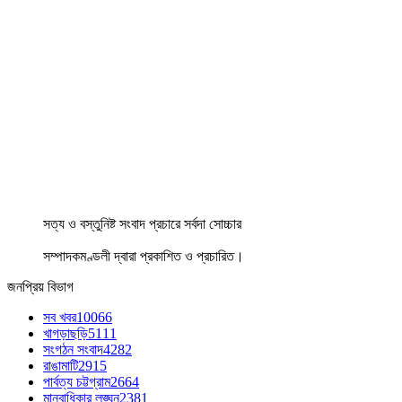
সত্য ও বস্তুনিষ্ট সংবাদ প্রচারে সর্বদা সোচ্চার
সম্পাদকমণ্ডলী দ্বারা প্রকাশিত ও প্রচারিত।
জনপ্রিয় বিভাগ
সব খবর
10066
খাগড়াছড়ি
5111
সংগঠন সংবাদ
4282
রাঙামাটি
2915
পার্বত্য চট্টগ্রাম
2664
মানবাধিকার লঙ্ঘন
2381