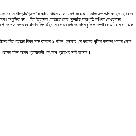
স ফেডারেশন খাগড়াছড়িতে বি
ক্ষো
ভ মিছিল ও সমাবেশ করেছে
।
আজ ২৩ আগস্ট ২০১২ রোজ
াবেশ অনুষ্ঠিত হয়
।
হিল উইমেন্স ফেডারেশনের কেন্দ্রীয় সভাপতি কণিকা দেওয়ানের
শে স্বাগত বক্তব্য রাখেন হিল উইমেন্স ফেডারেশনের সাংস্কৃতিক সম্পাদক এচিং মারমা এবং
রীদের নিরাপত্তার বিঘ্ন ঘটে তাহলে ৯ মাইল এলাকায় সে ধরনের পুলিশ ক্যাম্প থাকার কোন
এ ধরনের ঘটনা বন্ধে প্রয়োজনী পদ
ক্ষেপ
গ্রহণের দাবি জানান
।