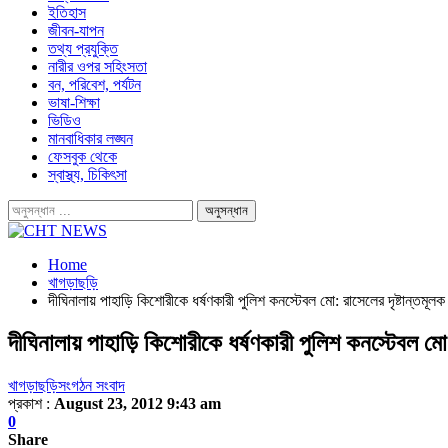
ইতিহাস
জীবন-যাপন
তথ্য প্রযুক্তি
নারীর ওপর সহিংসতা
বন, পরিবেশ, পর্যটন
ভাষা-শিক্ষা
ভিডিও
মানবাধিকার লঙ্ঘন
ফেসবুক থেকে
স্বাস্থ্য, চিকিৎসা
Home
খাগড়াছড়ি
দীঘিনালায় পাহাড়ি কিশোরীকে ধর্ষণকারী পুলিশ কনস্টেবল মো: রাসেলের দৃষ্টান্তমূল
দীঘিনালায় পাহাড়ি কিশোরীকে ধর্ষণকারী পুলিশ কনস্টেবল মো:
খাগড়াছড়ি
সংগঠন সংবাদ
প্রকাশ :
August 23, 2012 9:43 am
0
Share