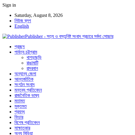
Sign in
Saturday, August 8, 2026
নিউজ ব্লগ
English
Publisher - সত্য ও বস্তুনিষ্ট সংবাদ প্রচারে সর্বদা সোচ্চার
প্রচ্ছদ
পার্বত্য চট্টগ্রাম
খাগড়াছড়ি
রাঙামাটি
বান্দরবান
অন্যান্য জেলা
আন্তর্জাতিক
সংগঠন সংবাদ
মন্তব্য প্রতিবেদন
রাজনৈতিক ভাষ্য
মতামত
মুক্তমত
প্রবন্ধ
ফিচার
বিশেষ প্রতিবেদন
সাক্ষাতকার
অন্য মিডিয়া