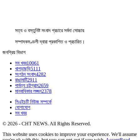
সত্য ও বস্তুনিষ্ট সংবাদ প্রচারে সর্বদা সোচ্চার
সম্পাদকমণ্ডলী দ্বারা প্রকাশিত ও প্রচারিত।
জনপ্রিয় বিভাগ
সব খবর
10061
খাগড়াছড়ি
5111
সংগঠন সংবাদ
4282
রাঙামাটি
2911
পার্বত্য চট্টগ্রাম
2659
মানবাধিকার লঙ্ঘন
2378
সিএইচটি নিউজ সম্পর্কে
যোগাযোগ
সব খবর
© 2026 - CHT NEWS. All Rights Reserved.
This website uses cookies to improve your experience. We'll assume
you're ok with this, but you can opt-out if you wish.
Accept
Read