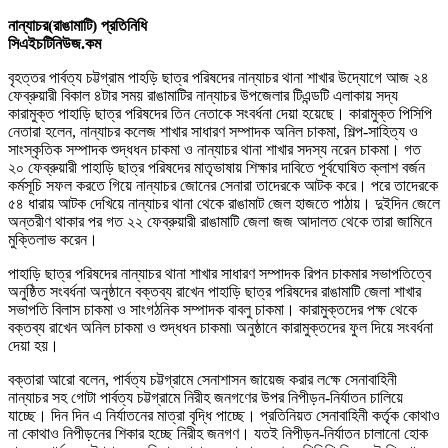
নান্যাচর(রাঙামাটি) প্রতিনিধি
সিএইচটিনিউজ.কম
বৃহত্তর পার্বত্য চট্টগ্রাম পাহড়ি ছাত্র পরিষদের নান্যাচর থানা শাখার উদ্যোগে
আজ ২৪
ফেব্রুয়ারী বিকাল ৪টার সময় রাঙামাটির নান্যাচর উপজেলার টিএন্ডটি এলাকায়
সদ্য
কারামুক্ত পাহাড়ি ছাত্র পরিষদের তিন নেতাকে সংবর্ধনা দেয়া হয়েছে
।
কারামুক্ত পিসিপি
নেতারা হলেন
,
নান্যাচর কলেজ শাখার সাধারণ সম্পাদক অনিল চাকমা
,
শিল্প-সাহিত্য ও
সাংস্কৃতিক সম্পাদক শুদ্ধধন চাকমা ও নান্যাচর থানা শাখার সদস্য নরেন চাকমা
। গত
২০ ফেব্রুয়ারী পাহাড়ি ছাত্র পরিষদের মাতৃভাষায় শিক্ষার দাবিতে পূর্বঘোষিত ক্লাশ বর্জন
কর্মসূচি সফল করতে গিয়ে নান্যাচর জোনের সেনারা তাদেরকে আটক করে। পরে তাদেরকে
৫৪ ধারায় আটক দেখিয়ে নান্যাচর থানা থেকে রাঙামাট জেল হাজতে পাঠায়। দুইদিন জেলে
অন্তরীণ থাকার পর
গত ২২ ফেব্রুয়ারী রাঙামাটি জেলা জজ আদালত থেকে তারা জামিনে
মুক্তিলাভ করেন
।
পাহাড়ি ছাত্র পরিষদের নান্যাচর থানা শাখার সাধারণ সম্পাদক রিপন চাকমা
র সভাপতিত্বে
অনুষ্ঠিত সংবর্ধনা অনুষ্ঠানে বক্তব্য রাখেন পাহাড়ি ছাত্র পরিষদের
রাঙামাটি জেলা শাখার
সভাপতি বিলাস চাকমা ও সাংগঠনিক সম্পাদক বাবলু চাকমা
।
কারামুক্তদের
পক্ষ
থেকে
বক্তব্য রাখেন অনিল চাকমা ও শুদ্ধধন চাকমা৷ অনুষ্ঠানে কারামুক্তদের ফুল দিয়ে সংবর্ধনা
দেয়া হয়
।
বক্তারা আরো বলেন
,
পার্বত্য চট্টগ্রামে সেনাশাসন জায়েজ করার ল
ক্ষে
সেনাবাহিনী
নান্যাচর সহ গোটা পার্বত্য চট্টগ্রামে নিরীহ জনগণের উপর নিপীড়ন-নির্যাতন চালিয়ে
যাচ্ছে
।
দিন দিন এ নির্যাতনের মাত্রা বৃদ্ধি পাচ্ছে
।
প্রতিনিয়ত সেনাবাহিনী কর্তৃক কোথাও
না কোথাও নিপীড়নের শিকার হচ্ছে নিরীহ জনগণ
। যতই নিপীড়ন-নির্যাতন চালানো হোক