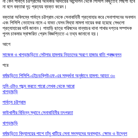
না কেন পার্বত্য চট্টগ্রামের অধিকার আদায়ের আন্দোলন থেকে পিসিপি কিছুতেই পিছপা হবে
না বলে বক্তারা দৃঢ় প্রত্যয় ব্যক্ত করেন।
বক্তারা অবিলম্বে পার্বত্য চট্টগ্রাম থেকে সেনাবাহিনী প্রত্যাহার করে সেনাশাসনের অবসান
এবং পিসিপি নেতাদের নামে এ যাবত যেসব মিথ্যা মামলা দায়ের করা হয়েছে সেগুলো
প্রত্যাহারের দাবি জানান
। পাহাড়ি ছাত্র পরিষদের নান্যাচর থানা শাখার দপ্তর সম্পাদক
পুলম চাকমার স্বাক্ষরিত প্রেস বিজ্ঞপ্তিতে এ তথ্য জানানো হয়।
আগে
সাজেক ও খাগড়াছড়িতে সেটলার হামলায় নিহতদের স্মরণে হাজার বাতি প্রজ্জ্বলন
পরে
বর্মাছড়িতে পিসিপি-এইচডব্লিউএফ-এর সম্বর্ধনা অনুষ্ঠানে হামলা: আহত ৩০
তুমি এটাও পছন্দ করতে পারো
লেখক থেকে আরো
খাগড়াছড়ি
পার্বত্য চট্টগ্রাম
কাউখালীর বিভিন্ন স্থানে সেনাবাহিনীর তৎপরতা
খাগড়াছড়ি
বর্মাছড়িতে বিদ্যালয়ের পাশে তাঁবু খাটিয়ে সেনা সদস্যদের অবস্থান, ক্ষোভ ও উদ্বেগ