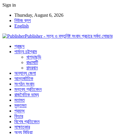
Sign in
Thursday, August 6, 2026
নিউজ ব্লগ
English
Publisher - সত্য ও বস্তুনিষ্ট সংবাদ প্রচারে সর্বদা সোচ্চার
প্রচ্ছদ
পার্বত্য চট্টগ্রাম
খাগড়াছড়ি
রাঙামাটি
বান্দরবান
অন্যান্য জেলা
আন্তর্জাতিক
সংগঠন সংবাদ
মন্তব্য প্রতিবেদন
রাজনৈতিক ভাষ্য
মতামত
মুক্তমত
প্রবন্ধ
ফিচার
বিশেষ প্রতিবেদন
সাক্ষাতকার
অন্য মিডিয়া