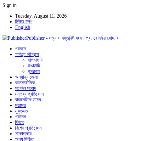
Sign in
Tuesday, August 11, 2026
নিউজ ব্লগ
English
Publisher - সত্য ও বস্তুনিষ্ট সংবাদ প্রচারে সর্বদা সোচ্চার
প্রচ্ছদ
পার্বত্য চট্টগ্রাম
খাগড়াছড়ি
রাঙামাটি
বান্দরবান
অন্যান্য জেলা
আন্তর্জাতিক
সংগঠন সংবাদ
মন্তব্য প্রতিবেদন
রাজনৈতিক ভাষ্য
মতামত
মুক্তমত
প্রবন্ধ
ফিচার
বিশেষ প্রতিবেদন
সাক্ষাতকার
অন্য মিডিয়া