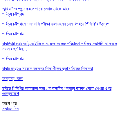
তুমি এটাও পছন্দ করতে পারো
লেখক থেকে আরো
পার্বত্য চট্টগ্রাম
পার্বত্য চট্টগ্রামে এসএসসি পরীক্ষা ফলাফলের চরম বিপর্যয়ে পিসিপি’র উদ্বেগ
পার্বত্য চট্টগ্রাম
বাঘাইহাট জোনের টু-আইসিকে সাজেক কলেজ পরিচালনা পর্ষদের সভাপতি না করলে
মামলার হুমকির…
পার্বত্য চট্টগ্রাম
বাধার মধ্যেও সাজেক কলেজে শিক্ষার্থীদের ক্লাস নিলেন শিক্ষকরা
অন্যান্য জেলা
চবিতে পিসিপির আলোচনা সভা : নাগাসাকির ‘অদম্য বালক’ থেকে শেখার ওপর
গুরুত্বারোপ
আগে
পরে
মতামত দিন