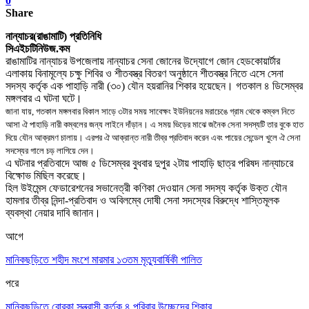
0
Share
নান্যাচর(রাঙামাটি) প্রতিনিধি
সিএইচটিনিউজ.কম
রাঙামাটির নান্যাচর উপজেলায় নান্যাচর সেনা জোনের উদ্যোগে জোন হেডকোয়ার্টার
এলাকায় বিনামূল্যে
চক্ষু
শিবির ও শীতবস্ত্র বিতরণ অনুষ্ঠানে শীতবস্ত্র নিতে এসে সেনা
সদস্য কর্তৃক এক পাহাড়ি নারী (৩০) যৌন হয়রানির শিকার হয়েছেন
।
গতকাল ৪ ডিসেম্বর
মঙ্গলবার এ ঘটনা ঘটে
।
জানা যায়
,
গতকাল মঙ্গলবার বিকাল সাড়ে ৩টার সময় সাবেক্ষং ইউনিয়নের মরাচেঙে গ্রাম থেকে কম্বল নিতে
আসা ঐ পাহাড়ি নারী কম্বলের জন্য লাইনে দাঁড়ান
।
এ সময় ভিড়ের মাঝে জনৈক সেনা সদস্যটি তার বুকে হাত
দিয়ে যৌন আক্রমণ চালায়
।
এরপর ঐ আক্রান্ত নারী তীব্র প্রতিবাদ করেন এবং পায়ের সেন্ডেল খুলে ঐ সেনা
সদস্যের গালে চড় লাগিয়ে দেন
।
এ ঘটনার প্রতিবাদে আজ ৫ ডিসেম্বর বুধবার দুপুর ২টায় পাহাড়ি ছাত্র পরিষদ নান্যাচরে
বিক্ষোভ মিছিল করেছে
।
হিল উইমেন্স ফেডারেশনের সভানেত্রী কণিকা দেওয়ান সেনা সদস্য কর্তৃক উক্ত যৌন
হামলার তীব্র নিন্দা-প্রতিবাদ ও অবিলম্বে দোষী সেনা সদস্যের বিরুদ্ধে শাস্তিমূলক
ব্যবস্থা নেয়ার দাবি জানান
।
আগে
মানিকছড়িতে শহীদ মংশে মারমার ১৩তম মৃত্যুবার্ষিকী পালিত
পরে
মানিকছড়িতে বোরকা সন্ত্রাসী কর্তৃক ৪ পরিবার উচ্ছেদের শিকার