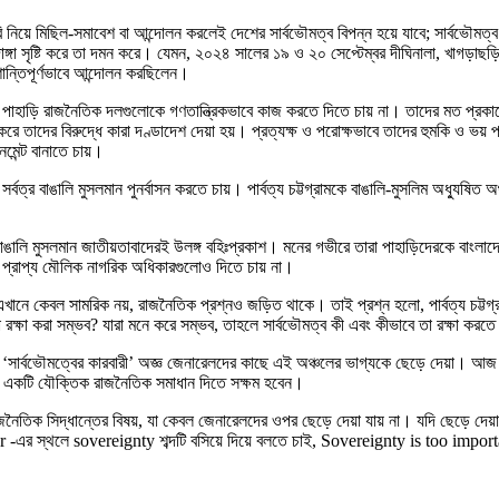
ি নিয়ে মিছিল-সমাবেশ বা আন্দোলন করলেই দেশের সার্বভৌমত্ব বিপন্ন হয়ে যাবে; সার্বভৌমত্ব য
দাঙ্গা সৃষ্টি করে তা দমন করে। যেমন, ২০২৪ সালের ১৯ ও ২০ সেপ্টেম্বর দীঘিনালা, খাগড়াছড়ি
ে শান্তিপূর্ণভাবে আন্দোলন করছিলেন।
রা পাহাড়ি রাজনৈতিক দলগুলোকে গণতান্ত্রিকভাবে কাজ করতে দিতে চায় না। তাদের মত প্রকাশ
ন করে তাদের বিরুদ্ধে কারা দণ্ডাদেশ দেয়া হয়। প্রত্যক্ষ ও পরোক্ষভাবে তাদের হুমকি ও ভয়
টনমেন্ট বানাতে চায়।
সর্বত্র বাঙালি মুসলমান পুনর্বাসন করতে চায়। পার্বত্য চট্টগ্রামকে বাঙালি-মুসলিম অধ্য
 উগ্র বাঙালি মুসলমান জাতীয়তাবাদেরই উলঙ্গ বহিঃপ্রকাশ। মনের গভীরে তারা পাহাড়িদেরকে বাংল
ত ও প্রাপ্য মৌলিক নাগরিক অধিকারগুলোও দিতে চায় না।
 এখানে কেবল সামরিক নয়, রাজনৈতিক প্রশ্নও জড়িত থাকে। তাই প্রশ্ন হলো, পার্বত্য চট্টগ্
 রক্ষা করা সম্ভব? যারা মনে করে সম্ভব, তাহলে সার্বভৌমত্ব কী এবং কীভাবে তা রক্ষা করতে
এই ‘সার্বভৌমত্বের কারবারী’ অজ্ঞ জেনারেলদের কাছে এই অঞ্চলের ভাগ্যকে ছেড়ে দেয়া। আজ
মস্যার একটি যৌক্তিক রাজনৈতিক সমাধান দিতে সক্ষম হবেন।
 রাজনৈতিক সিদ্ধান্তের বিষয়, যা কেবল জেনারেলদের ওপর ছেড়ে দেয়া যায় না। যদি ছেড়ে দে
 -এর স্থলে sovereignty শব্দটি বসিয়ে দিয়ে বলতে চাই, Sovereignty is too impor