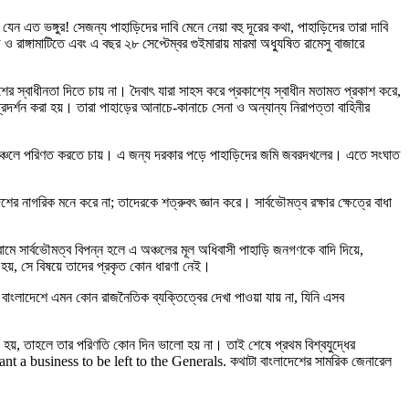
েন এত ভঙ্গুর! সেজন্য পাহাড়িদের দাবি মেনে নেয়া বহু দূরের কথা, পাহাড়িদের তারা দাবি
 ও রাঙ্গামাটিতে এবং এ বছর ২৮ সেপ্টেম্বর গুইমারায় মারমা অধ্যুষিত রামেসু বাজারে
ের স্বাধীনতা দিতে চায় না। দৈবাৎ যারা সাহস করে প্রকাশ্যে স্বাধীন মতামত প্রকাশ করে,
 প্রদর্শন করা হয়। তারা পাহাড়ের আনাচে-কানাচে সেনা ও অন্যান্য নিরাপত্তা বাহিনীর
ুষিত অঞ্চলে পরিণত করতে চায়। এ জন্য দরকার পড়ে পাহাড়িদের জমি জবরদখলের। এতে সংঘাত
াদেশের নাগরিক মনে করে না; তাদেরকে শত্রুবৎ জ্ঞান করে। সার্বভৌমত্ব রক্ষার ক্ষেত্রে বাধা
রামে সার্বভৌমত্ব বিপন্ন হলে এ অঞ্চলের মূল অধিবাসী পাহাড়ি জনগণকে বাদি দিয়ে,
 হয়, সে বিষয়ে তাদের প্রকৃত কোন ধারণা নেই।
 বাংলাদেশে এমন কোন রাজনৈতিক ব্যক্তিত্বের দেখা পাওয়া যায় না, যিনি এসব
য়া হয়, তাহলে তার পরিণতি কোন দিন ভালো হয় না। তাই শেষে প্রথম বিশ্বযুদ্ধের
tant a business to be left to the Generals. কথাটা বাংলাদেশের সামরিক জেনারেল