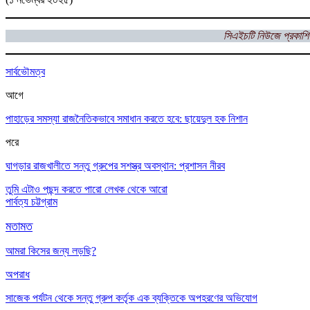
সিএইচটি নিউজে প্রকাশি
সার্বভৌমত্ব
আগে
পাহাড়ের সমস্যা রাজনৈতিকভাবে সমাধান করতে হবে: ছায়েদুল হক নিশান
পরে
ঘাগড়ার রাজখালীতে সন্তু গ্রুপের সশস্ত্র অবস্থান: প্রশাসন নীরব
তুমি এটাও পছন্দ করতে পারো
লেখক থেকে আরো
পার্বত্য চট্টগ্রাম
মতামত
আমরা কিসের জন্য লড়ছি?
অপরাধ
সাজেক পর্যটন থেকে সন্তু গ্রুপ কর্তৃক এক ব্যক্তিকে অপহরণের অভিযোগ