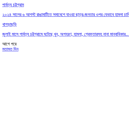
পার্বত্য চট্টগ্রাম
২০২৪ সালের ৬ আগস্ট রাঙামাটিতে সমাবেশে যাওয়া ছাত্র-জনতার ওপর যেভাবে হামলা চা
খাগড়াছড়ি
জুলাই মাসে পার্বত্য চট্টগ্রামে ঘটেছে খুন, অপহরণ, হামলা, গ্রেফতারসহ নানা মানবাধিকার
আগে
পরে
মতামত দিন