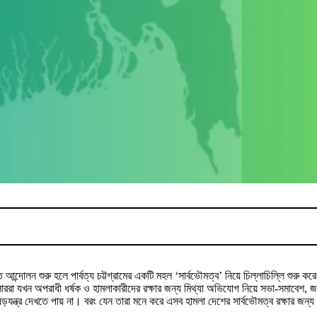
ে আন্দোলন শুরু হলে পার্বত্য চট্টগ্রামের একটি মহল ‘সার্বভৌমত্ব’ নিয়ে চিল্লাচিল্লি শুর
েটলাররা যখন অপরাধী ধর্ষক ও হামলাকারীদের রক্ষার জন্য মিথ্যা অভিযোগ নিয়ে সভা-সমাবেশ, জ
লের ষড়যন্ত্র দেখতে পায় না। বরং যেন তারা মনে করে এসব হামলা দেশের সার্বভৌমত্ব রক্ষার 