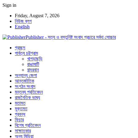
Sign in
Friday, August 7, 2026
নিউজ ব্লগ
English
Publisher - সত্য ও বস্তুনিষ্ট সংবাদ প্রচারে সর্বদা সোচ্চার
প্রচ্ছদ
পার্বত্য চট্টগ্রাম
খাগড়াছড়ি
রাঙামাটি
বান্দরবান
অন্যান্য জেলা
আন্তর্জাতিক
সংগঠন সংবাদ
মন্তব্য প্রতিবেদন
রাজনৈতিক ভাষ্য
মতামত
মুক্তমত
প্রবন্ধ
ফিচার
বিশেষ প্রতিবেদন
সাক্ষাতকার
অন্য মিডিয়া