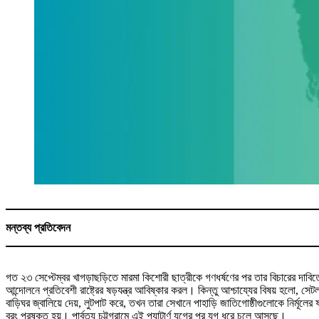
মন্তব্য প্রতিবেদন
গত ২৩ সেপ্টেম্বর খাগড়াছড়িতে মারমা কিশোরী ছাত্রীকে গণধর্ষণের পর তার বিচারের দাবিত
আন্দোলনে প্রতিবেশী রাষ্ট্রের ষড়যন্ত্র আবিষ্কার করল। কিন্তু আশ্চায্যের বিষয় হলো, স
বাড়িঘর জ্বালিয়ে দেয়, লুটপাট করে, তখন তারা সেখানে পাহাড়ি জাতিগোষ্ঠীগুলোকে নির্মূ
বরং পুরষ্কৃত হয়। পার্বত্য চট্টগ্রামে এই প্যাটার্ণ যুগের পর যুগ ধরে চলে আসছে।