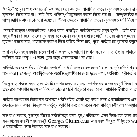
‘সার্বভৌমত্বের পাহারাদারদের’ কথা শুনে মনে হয় যেন পাহাড়িরা তাদের ন্যায়সঙ্গত কোন দাব
তুলতেও দিতে চায় না। দাবি নিয়ে শান্তিপূর্ণ আন্দোলন করতে দিতে চায় না। সাম্প্রদায়িক 
সাম্প্রদায়িক হামলা চালানো হয়েছে। উভয় ক্ষেত্রে পাহাড়িরা তাদের ন্যায়সঙ্গত দাবি নিয়
‘সার্বভৌমত্বের ধ্বজাধারীদের’ ধারণা হলো পাহাড়িরা সার্বভৌমত্বের জন্য হুমকি। তাই তা
সত্য উচ্চারণ করে, তাদের মুখ বন্ধ করে দেয়ার জন্য ক্যাঙ্গারু কোর্টে বিচারের নামে প্রহস
ক্যাম্প বসাতে চায়, পাহাড়কে ক্যাম্প দিয়ে ভরিয়ে দিতে চায়, পুরো পার্বত্য চট্টগ্রামকে ক্যান্
তারা সার্বভৌমত্ব রক্ষার কাজে পাহাড়ি জনগণকে আদৌ বিশ্বাস করে না। তাই তারা পাহাড়ে 
অনিবায হয়ে পড়ে। এ সময় পুরো রাষ্ট্র সেটলারদের পক্ষ নেয়।
সার্বভৌমত্ব ও পার্বত্য চট্টগ্রাম সম্পর্কে ‘সার্বভৌমত্বের রক্ষকদের’ ধারণা ও দৃষ্টিভঙ্গি
মনে করে। সেজন্য পাহাড়িদেরকে আত্মনিয়ন্ত্রণাধিকার দেয়া দূরের কথা, সংবিধানে স্বীকৃ
নিঃসন্দেহে সার্বভৌমত্ব হলো একটি দেশের জন্য অত্যন্ত স্পর্শকাতর ও গুরুত্বপূর্ণ বিষয়।
তাদেরকে আস্থার মধ্যে না নিয়ে বা তাদের সাথে শত্রুতা করে, কেবল সামরিক উপায়ে কি তা
পার্বত্য চট্টগ্রামের বিরাজমান অশান্ত পরিস্থিতির একটি বড় কারণ হলো একচেটিয়াভাবে 
জেনারেলদের ওপর নিয়ন্ত্রণ ও কর্তৃত্ব প্রতিষ্ঠা করতে পারবেন এবং পার্বত্য চট্টগ্রাম স
মনে রাখা দরকার, চূড়ান্ত বিচারে সার্বভৌমত্ব রক্ষা, যুদ্ধ পরিচালনা এসব বিষয়গুলো হলো
সময়কালের ফরাসী প্রধানমন্ত্রী Georges Clemenceau -এর বহুল উদ্ধৃত উক্তিতে war
ও রাজনৈতিক নেতা উভয়ের মনে রাখা দরকার।
(১ নভেম্বর ২০২৫)