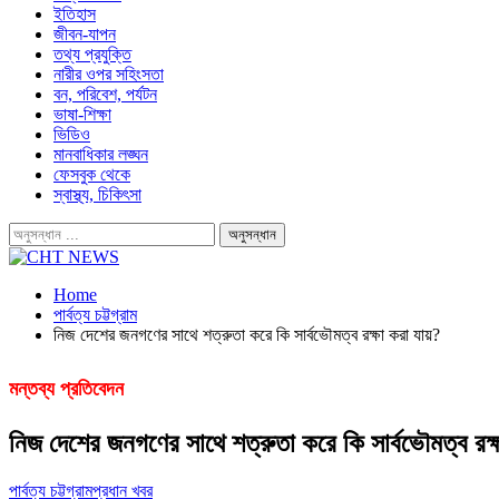
ইতিহাস
জীবন-যাপন
তথ্য প্রযুক্তি
নারীর ওপর সহিংসতা
বন, পরিবেশ, পর্যটন
ভাষা-শিক্ষা
ভিডিও
মানবাধিকার লঙ্ঘন
ফেসবুক থেকে
স্বাস্থ্য, চিকিৎসা
Home
পার্বত্য চট্টগ্রাম
নিজ দেশের জনগণের সাথে শত্রুতা করে কি সার্বভৌমত্ব রক্ষা করা যায়?
মন্তব্য প্রতিবেদন
নিজ দেশের জনগণের সাথে শত্রুতা করে কি সার্বভৌমত্ব রক্ষ
পার্বত্য চট্টগ্রাম
প্রধান খবর