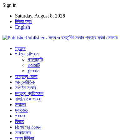
Sign in
Saturday, August 8, 2026
নিউজ ব্লগ
English
Publisher - সত্য ও বস্তুনিষ্ট সংবাদ প্রচারে সর্বদা সোচ্চার
প্রচ্ছদ
পার্বত্য চট্টগ্রাম
খাগড়াছড়ি
রাঙামাটি
বান্দরবান
অন্যান্য জেলা
আন্তর্জাতিক
সংগঠন সংবাদ
মন্তব্য প্রতিবেদন
রাজনৈতিক ভাষ্য
মতামত
মুক্তমত
প্রবন্ধ
ফিচার
বিশেষ প্রতিবেদন
সাক্ষাতকার
অন্য মিডিয়া