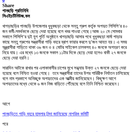
0
Share
পানছড়ি প্রতিনিধি
সিএইচটিনিউজ.কম
খাগড়াছড়ির পানছড়ি উপজেলার ধুধুকছড়া থেকে সন্তু গ্রুপ কর্তৃক অপহৃত পিসিপি’র ৪০
জন কর্মী-সমর্থককে ছেড়ে দেয়া হয়েছে বলে খবর পাওয়া গেছে।
আজ ২০ মে সোমবার
সকালে পিসিপি’র দুই যুগ পূর্তি অনুষ্ঠানে খাগড়াছড়ি আসার পথে ধুধুকছড়া মার্মা পাড়ার
কাছে সন্তু গ্রুপের সন্ত্রাসীরা গাড়ি বহরে ব্রাশ ফায়ার করলে দু’জন আহত হয়। এ সময়
সন্ত্র্রাসীরা গাড়িতে থাকা ৩৬ জন ও ৪ মোটর সাইকেল চালকসহ ৪০ জনকে অপহরণ করে
নিয়ে যায়। এর মধ্যে ১৩ জনকে সকাল ১১টার দিকে ছেড়ে দেয়া হলেও বাকী ২৭ জনকে
ছেড়ে দেয়া হয়নি।
সারাদিন আটকে রাখার পর এলাকাবাসীর চাপের মুখে সন্ধ্যায় উক্ত ২৭ জনকে ছেড়ে দেয়া
হয়েছে বলে নিশ্চিত হওয়া গেছে। তবে সন্ত্রাসীরা তাদের উপর শারিরীক নির্যাতন চালিয়েছে
বলে নাম প্রকাশে অনিচ্ছুক অপহৃতদের এক আত্মীয় জানিয়েছেন। কিছুক্ষণ আগে
অপহৃতদের মধ্যে থেকে ৬ জন নিজ বাড়িতে পৌঁছেছে বলে তিনি নিশ্চিত করেছেন।
আগে
পানছড়িতে গাড়ি বহরে হামলার নিন্দা জানিয়েছে নাগরিক কমিটি
পরে