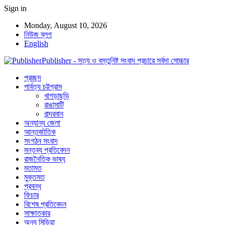
Sign in
Monday, August 10, 2026
নিউজ ব্লগ
English
Publisher - সত্য ও বস্তুনিষ্ট সংবাদ প্রচারে সর্বদা সোচ্চার
প্রচ্ছদ
পার্বত্য চট্টগ্রাম
খাগড়াছড়ি
রাঙামাটি
বান্দরবান
অন্যান্য জেলা
আন্তর্জাতিক
সংগঠন সংবাদ
মন্তব্য প্রতিবেদন
রাজনৈতিক ভাষ্য
মতামত
মুক্তমত
প্রবন্ধ
ফিচার
বিশেষ প্রতিবেদন
সাক্ষাতকার
অন্য মিডিয়া