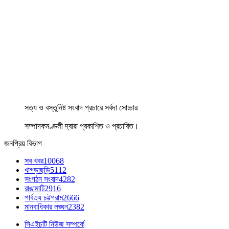
সত্য ও বস্তুনিষ্ট সংবাদ প্রচারে সর্বদা সোচ্চার
সম্পাদকমণ্ডলী দ্বারা প্রকাশিত ও প্রচারিত।
জনপ্রিয় বিভাগ
সব খবর
10068
খাগড়াছড়ি
5112
সংগঠন সংবাদ
4282
রাঙামাটি
2916
পার্বত্য চট্টগ্রাম
2666
মানবাধিকার লঙ্ঘন
2382
সিএইচটি নিউজ সম্পর্কে