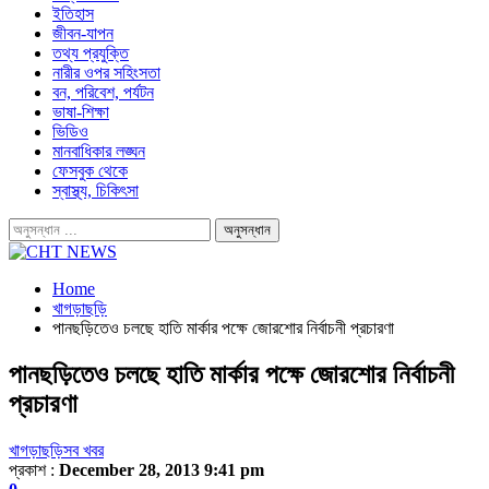
ইতিহাস
জীবন-যাপন
তথ্য প্রযুক্তি
নারীর ওপর সহিংসতা
বন, পরিবেশ, পর্যটন
ভাষা-শিক্ষা
ভিডিও
মানবাধিকার লঙ্ঘন
ফেসবুক থেকে
স্বাস্থ্য, চিকিৎসা
Home
খাগড়াছড়ি
পানছড়িতেও চলছে হাতি মার্কার পক্ষে জোরশোর নির্বাচনী প্রচারণা
পানছড়িতেও চলছে হাতি মার্কার পক্ষে জোরশোর নির্বাচনী
প্রচারণা
খাগড়াছড়ি
সব খবর
প্রকাশ :
December 28, 2013 9:41 pm