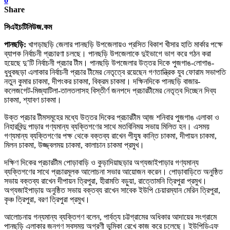
0
Share
সিএইচটিনিউজ.কম
পানছড়ি:
খাগড়াছড়ি জেলার পানছড়ি উপজেলায়ও প্রসিত বিকাশ খীসার হাতি মার্কার পক্ষে
ব্যাপক নির্বাচনী প্রচারণা চলছে। পানছড়ি উপজেলাকে দুইভাগে ভাগ করে গঠন করা
হয়েছে দু’টি নির্বাচনী প্রচার টীম। পানছড়ি উপজেলার উত্তর দিকে পুজগাঙ-লোগাঙ-
ধুধুকছড়া এলাকার নির্বাচনী প্রচার টীমের নেতৃত্বে রয়েছেন গণতান্ত্রিক যুব ফোরাম সভাপতি
নতুন কুমার চাকমা, দীপংকর চাকমা, বিক্রম চাকমা। দক্ষিনদিকে পানছড়ি বাজার-
কলেজগেট-মিজ্যাটিলা-তা
লতলাসহ বিস্তীর্ণ জনপদে প্রচারটীমের নেতৃত্ব দিচ্ছেন দিব্য
চাকমা, শ্যাবণ চাকমা।
উক্ত প্রচার টীমসমূহের মধ্যে উত্তর দিকের প্রচারটীম আ্জ শনিবার পুজগাঙ এলাকা ও
নিহারবিন্দু পাড়ার গণ্যমান্য ব্যক্তিগণের সাথে মতবিনিময় সভায় মিলিত হন। এসময়
গণ্যমান্য ব্যক্তিগণের পক্ষ থেকে বক্তব্য রাখেন পীযুষ কান্তি চাকমা, দীপায়ন চাকমা,
মিলন চাকমা, উজ্জ্বলময় চাকমা, কালাচান চাকমা প্রমুখ।
দক্ষিণ দিকের প্রচারটীম পোড়াবাড়ি ও কুড়াদিয়াছড়ার অগ্যজাইপাড়ার গণ্যমান্য
ব্যক্তিগণের সাথে প্রচারমূলক আলোচনা সভার আয়োজন করেন। পোড়াবাড়িতে অনুষ্ঠিত
সভায় বক্তব্য রাখেন দীপায়ন ত্রিপুরা, হীরামতি বড়ুয়া, রাত্তোমনি ত্রিপুরা প্রমুখ।
অগ্যজাইপাড়ায় অনুষ্ঠিত সভায় বক্তব্য রাখেন সাবেক ইউপি চেয়ারম্যান মেরিন ত্রিপুরা,
কৃঞ্চ ত্রিপুরা, বরণ ত্রিপুরা প্রমুখ।
আলোচনায় গন্যমান্য ব্যক্তিগণ বলেন, পার্বত্য চট্টগ্রামের অধিকার আদায়ের সংগ্রামে
পানছড়ি এলাকার জনগণ সবসময় অগ্রণী ভূমিকা রেখে কাজ করে চলেছে। ইউপিডিএফ