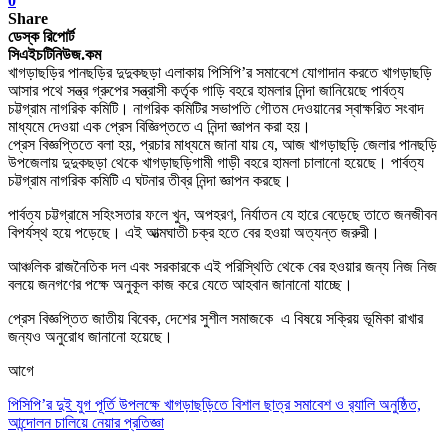
0
Share
ডেস্ক রিপোর্ট
সিএইচটিনিউজ.কম
খাগড়াছড়ির পানছড়ির দুদুকছড়া এলাকায় পিসিপি’র সমাবেশে যোগাদান করতে খাগড়াছড়ি
আসার পথে সন্ত্র গ্রুপের সন্ত্রাসী কর্তৃক গাড়ি বহরে হামলার নিন্দা জানিয়েছে পার্বত্য
চট্টগ্রাম নাগরিক কমিটি। নাগরিক কমিটির সভাপতি গৌতম দেওয়ানের স্বাক্ষরিত সংবাদ
মাধ্যমে দেওয়া এক প্রেস বিজ্ঞিপ্ততে এ নিন্দা জ্ঞাপন করা হয়।
প্রেস বিজ্ঞপ্তিতে বলা হয়, প্রচার মাধ্যমে জানা যায় যে, আজ খাগড়াছড়ি জেলার পানছড়ি
উপজেলায় দুদুকছড়া থেকে খাগড়াছড়িগামী গাড়ী বহরে হামলা চালানো হয়েছে। পার্বত্য
চট্টগ্রাম নাগরিক কমিটি এ ঘটনার তীব্র নিন্দা জ্ঞাপন করছে।
পার্বত্য চট্টগ্রামে সহিংসতার ফলে খুন, অপহরণ, নির্যাতন যে হারে বেড়েছে তাতে জনজীবন
বিপর্যস্থ হয়ে পড়েছে। এই আত্মঘাতী চক্র হতে বের হওয়া অত্যন্ত জরুরী।
আঞ্চলিক রাজনৈতিক দল এবং সরকারকে এই পরিস্থিতি থেকে বের হওয়ার জন্য নিজ নিজ
বলয়ে জনগণের পক্ষে অনুকূল কাজ করে যেতে আহবান জানানো যাচ্ছে।
প্রেস বিজ্ঞপ্তিত জাতীয় বিবেক, দেশের সুশীল সমাজকে
এ বিষয়ে সক্রিয় ভূমিকা রাখার
জন্যও অনুরোধ জানানো হয়েছে।
আগে
পিসিপি’র দুই যুগ পূর্তি উপলক্ষে খাগড়াছড়িতে বিশাল ছাত্র সমাবেশ ও র‌্যালি অনুষ্ঠিত,
আন্দোলন চালিয়ে নেয়ার প্রতিজ্ঞা