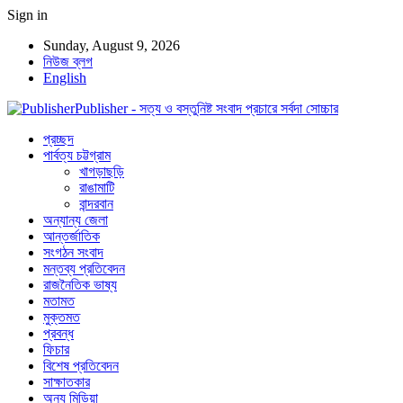
Sign in
Sunday, August 9, 2026
নিউজ ব্লগ
English
Publisher - সত্য ও বস্তুনিষ্ট সংবাদ প্রচারে সর্বদা সোচ্চার
প্রচ্ছদ
পার্বত্য চট্টগ্রাম
খাগড়াছড়ি
রাঙামাটি
বান্দরবান
অন্যান্য জেলা
আন্তর্জাতিক
সংগঠন সংবাদ
মন্তব্য প্রতিবেদন
রাজনৈতিক ভাষ্য
মতামত
মুক্তমত
প্রবন্ধ
ফিচার
বিশেষ প্রতিবেদন
সাক্ষাতকার
অন্য মিডিয়া