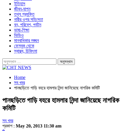
ইতিহাস
জীবন-যাপন
তথ্য প্রযুক্তি
নারীর ওপর সহিংসতা
বন, পরিবেশ, পর্যটন
ভাষা-শিক্ষা
ভিডিও
মানবাধিকার লঙ্ঘন
ফেসবুক থেকে
স্বাস্থ্য, চিকিৎসা
Home
সব খবর
পানছড়িতে গাড়ি বহরে হামলার নিন্দা জানিয়েছে নাগরিক কমিটি
পানছড়িতে গাড়ি বহরে হামলার নিন্দা জানিয়েছে নাগরিক
কমিটি
সব খবর
প্রকাশ :
May 20, 2013 11:30 am