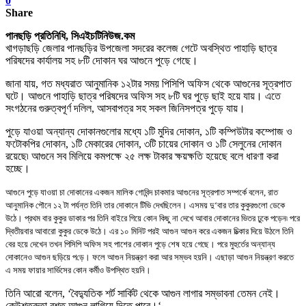
0
Share
পানছড়ি প্রতিনিধি,
সিএইচটিনিউজ.কম
খাগড়াছড়ি জেলার পানছড়ির উপজেলা সদরের কলেজ গেটে অবস্থিত পাহাড়ি ছাত্র
পরিষদের কার্যালয় সহ ৮টি দোকান ঘর আগুনে পুড়ে গেছে
।
জানা যায়
,
গত মধ্যরাত আনুমানিক ১২টার সময় পিসিপি অফিস থেকে আগুনের সূত্রপাত
ঘটে
।
আগুনে
পাহাড়ি ছাত্র পরিষদের
অফিস সহ ৮টি
ঘর
পুড়ে ছাই হয়ে যায়
।
এতে
সংগঠনের গুরুত্বপূর্ণ দলিল
,
আসবাপত্র সহ সকল জিনিসপত্র পুড়ে যায়
।
পুড়ে যাওয়া অন্যান্য দোকানগুলোর মধ্যে ১টি মুদির দোকান
,
১টি কম্পিউটার কম্পোজ ও
ফটোকপির দোকান
,
১টি মেকারের দোকান
,
৩টি চায়ের দোকান ও ১টি সেলুনের দোকান
রয়েছে৷ আগুনে সব মিলিয়ে কম
পক্ষে
২৫ ল
ক্ষ
টাকার
ক্ষয়
ক্ষ
তি হয়েছে বলে ধারণা করা
হচ্ছে
।
আগুনে পুড়ে যাওয়া চা দোকানের একজন মালিক গোবিন্দ চাকমার আগুনের সূত্রপাত সম্পর্কে বলেন
,
রাত
আনুমানিক পৌনে ১২ টা পর্যন্ত তিনি তার দোকানে টিভি দেখছিলেন
।
এসময় দু
‘
বার তার কুকুরগুলো ডেকে
উঠে
।
প্রথম বার কুকুর ডাকার পর তিনি বাইরে গিয়ে কোন কিছু না দেখে আবার দোকানের ভিতর ঢুকে পড়েন৷ পরে
দ্বিতীয়বার আবারো কুকুর ডেকে উঠে
।
এর ১০ মিনিট পরই আগুন আগুন করে একজন চিত্‍কার দিয়ে উঠলে তিনি
বের হয়ে দেখেন তখন পিসিপি অফিস সহ পাশের দোকান পুড়ে শেষ হয়ে গেছে
।
পরে
মুহুর্তের
অন্যান্য
দোকানেও আগুন ছড়িয়ে প
ড়ে।
ফলে আগুন নিয়ন্ত্রণ করা আর সম্ভব হয়নি
।
এছাড়া আগুন নিয়ন্ত্রণ করতে
এ সময় ফায়ার সার্ভিসের কোন কর্মীও উপস্থিত হয়নি
।
তিনি আরো বলেন
, ‘
বৈ
দ্যু
তিক শর্ট সার্কিট থেকে আগুন লাগার সম্ভাবনা তেমন নেই
।
কেউ
শত্রুতা বশত আগুন
লাগিয়ে দিতে পারে।
‘