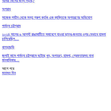
আমরা কিসের জন্য লড়ছি?
অপরাধ
সাজেক পর্যটন থেকে সন্তু গ্রুপ কর্তৃক এক ব্যক্তিকে অপহরণের অভিযোগ
পার্বত্য চট্টগ্রাম
২০২৪ সালের ৬ আগস্ট রাঙামাটিতে সমাবেশে যাওয়া ছাত্র-জনতার ওপর যেভাবে হামলা
চালিয়েছিল…
খাগড়াছড়ি
জুলাই মাসে পার্বত্য চট্টগ্রামে ঘটেছে খুন, অপহরণ, হামলা, গ্রেফতারসহ নানা
মানবাধিকার…
আগে
পরে
মতামত দিন