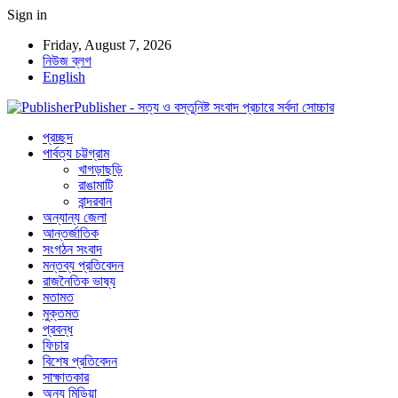
Sign in
Friday, August 7, 2026
নিউজ ব্লগ
English
Publisher - সত্য ও বস্তুনিষ্ট সংবাদ প্রচারে সর্বদা সোচ্চার
প্রচ্ছদ
পার্বত্য চট্টগ্রাম
খাগড়াছড়ি
রাঙামাটি
বান্দরবান
অন্যান্য জেলা
আন্তর্জাতিক
সংগঠন সংবাদ
মন্তব্য প্রতিবেদন
রাজনৈতিক ভাষ্য
মতামত
মুক্তমত
প্রবন্ধ
ফিচার
বিশেষ প্রতিবেদন
সাক্ষাতকার
অন্য মিডিয়া