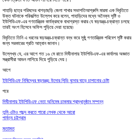
পাহাড়ি ছাত্র পরিষদের খাগড়াছড়ি জেলা শাখার সভাপতিআপ্রুসি মারমা এক বিবৃতিতে
উক্ত ঘটনাকে পরিকল্পিত উল্লেখ করে বলেন
,
পাহাড়িদের মধ্যে অনৈক্য সৃষ্টি ও
ইউপিডিএফ-এর গণতান্ত্রিক কার্যক্রমকে বাধাগ্রস্ত করার যে ষড়যন্ত্র-চক্রান্ত চলছে
তারই অংশ হিসেবে অফিস পুড়িয়ে দেয়া হয়েছে৷
বিবৃতিতে তিনি এ ধরনের ষড়যন্ত্র-চক্রান্ত বন্ধ করে সুষ্ঠু গণতান্ত্রিক পরিবেশ সৃষ্টি করার
জন্য সরকারের প্রতি আহ্বান জানান
।
উল্লেখ্য যে
,
এর আগে গত ১৬ মে রাতে দিঘীনালায় ইউপিডিএফ-এর কার্যালয় অজ্ঞাত
সন্ত্রাসীরা আগুন লাগিয়ে দিয়ে পুড়িয়ে দেয়
।
আগে
ইউপিডিএফ নিষিদ্ধের ষড়যন্ত্র: উদোর পিন্ডি বুদোর ঘাড়ে চাপানোর চেষ্টা
পরে
দিঘীনালায় ইউপিডিএফ নেতা অনিমেষ চাকমার শ্রাদ্ধানুষ্ঠান সম্পন্ন
তুমি এটাও পছন্দ করতে পারো
লেখক থেকে আরো
পার্বত্য চট্টগ্রাম
মতামত