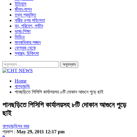
ইতিহাস
জীবন-যাপন
তথ্য প্রযুক্তি
নারীর ওপর সহিংসতা
বন, পরিবেশ, পর্যটন
ভাষা-শিক্ষা
ভিডিও
মানবাধিকার লঙ্ঘন
ফেসবুক থেকে
স্বাস্থ্য, চিকিৎসা
Home
খাগড়াছড়ি
পানছড়িতে পিসিপি কার্যালয়সহ ৮টি দোকান আগুনে পুড়ে ছাই
পানছড়িতে পিসিপি কার্যালয়সহ ৮টি দোকান আগুনে পুড়ে
ছাই
খাগড়াছড়ি
সব খবর
প্রকাশ :
May 29, 2011 12:17 pm