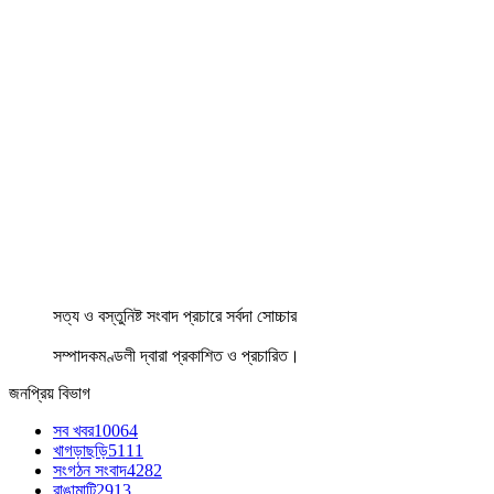
সত্য ও বস্তুনিষ্ট সংবাদ প্রচারে সর্বদা সোচ্চার
সম্পাদকমণ্ডলী দ্বারা প্রকাশিত ও প্রচারিত।
জনপ্রিয় বিভাগ
সব খবর
10064
খাগড়াছড়ি
5111
সংগঠন সংবাদ
4282
রাঙামাটি
2913