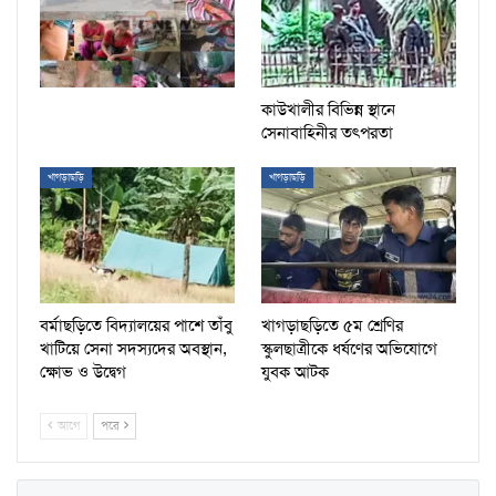
কাউখালীর বিভিন্ন স্থানে
সেনাবাহিনীর তৎপরতা
খাগড়াছড়ি
খাগড়াছড়ি
বর্মাছড়িতে বিদ্যালয়ের পাশে তাঁবু
খাগড়াছড়িতে ৫ম শ্রেণির
খাটিয়ে সেনা সদস্যদের অবস্থান,
স্কুলছাত্রীকে ধর্ষণের অভিযোগে
ক্ষোভ ও উদ্বেগ
যুবক আটক
আগে
পরে