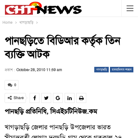
Home
খাগড়াছড়ি
পানছড়িতে বিডিআর কর্তৃক তিন
ব্যক্তি আটক
প্রকাশ :
October 28, 2010 11:59 am
খাগড়াছড়ি
মানবাধিকার লঙ্ঘন
0
Share
পানছড়ি প্রতিনিধি, সিএইচটিনিউজ.কম
খাগড়াছড়ি জেলার পানছড়ি উপজেলার ভারত
সীমান্তবর্তী লোগাং দুরছড়ি গ্রাম থেকে গতকাল ২৭