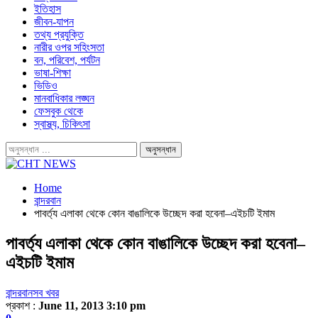
ইতিহাস
জীবন-যাপন
তথ্য প্রযুক্তি
নারীর ওপর সহিংসতা
বন, পরিবেশ, পর্যটন
ভাষা-শিক্ষা
ভিডিও
মানবাধিকার লঙ্ঘন
ফেসবুক থেকে
স্বাস্থ্য, চিকিৎসা
Home
বান্দরবান
পাবর্ত্য এলাকা থেকে কোন বাঙালিকে উচ্ছেদ করা হবেনা–এইচটি ইমাম
পাবর্ত্য এলাকা থেকে কোন বাঙালিকে উচ্ছেদ করা হবেনা–
এইচটি ইমাম
বান্দরবান
সব খবর
প্রকাশ :
June 11, 2013 3:10 pm