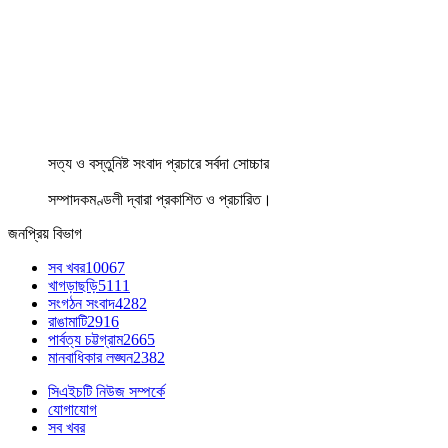
সত্য ও বস্তুনিষ্ট সংবাদ প্রচারে সর্বদা সোচ্চার
সম্পাদকমণ্ডলী দ্বারা প্রকাশিত ও প্রচারিত।
জনপ্রিয় বিভাগ
সব খবর
10067
খাগড়াছড়ি
5111
সংগঠন সংবাদ
4282
রাঙামাটি
2916
পার্বত্য চট্টগ্রাম
2665
মানবাধিকার লঙ্ঘন
2382
সিএইচটি নিউজ সম্পর্কে
যোগাযোগ
সব খবর