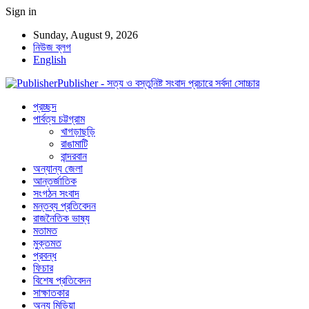
Sign in
Sunday, August 9, 2026
নিউজ ব্লগ
English
Publisher - সত্য ও বস্তুনিষ্ট সংবাদ প্রচারে সর্বদা সোচ্চার
প্রচ্ছদ
পার্বত্য চট্টগ্রাম
খাগড়াছড়ি
রাঙামাটি
বান্দরবান
অন্যান্য জেলা
আন্তর্জাতিক
সংগঠন সংবাদ
মন্তব্য প্রতিবেদন
রাজনৈতিক ভাষ্য
মতামত
মুক্তমত
প্রবন্ধ
ফিচার
বিশেষ প্রতিবেদন
সাক্ষাতকার
অন্য মিডিয়া