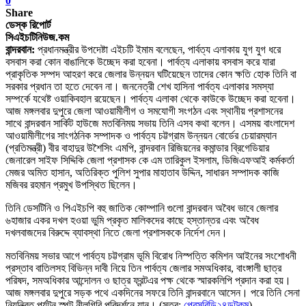
0
Share
ডেস্ক রিপোর্ট
সিএইচটিনিউজ.কম
বান্দরবান:
প্রধানমন্ত্রীর উপদেষ্টা এইচটি ইমাম বলেছেন, পার্বত্য এলাকায় যুগ যুগ ধরে
বসবাস করা কোন বাঙালিকে উচ্ছেদ করা হবেনা। পার্বত্য এলাকায় বসবাস করে যারা
প্রাকৃতিক সম্পদ আহরণ করে জেলার উন্নয়ন ঘটিয়েছেন তাদের কোন ক্ষতি হোক তিনি বা
সরকার প্রধান তা হতে দেবেন না। জননেত্রী শেখ হাসিনা পার্বত্য এলাকার সমস্যা
সম্পর্কে যথেষ্ট ওয়াকিবহাল রয়েছেন। পার্বত্য এলাকা থেকে কাউকে উচ্ছেদ করা হবেনা।
আজ মঙ্গলবার দুপুরে জেলা আওয়ামীলীগ ও সমযোগী সংগঠন এবং স্থানীয় প্রশাসনের
সাথে বান্দরবান সার্কিট হাউজে মতবিনিময় সভায় তিনি এসব কথা বলেন। এসময় বাংলাদেশ
আওয়ামীলীগের সাংগঠনিক সম্পাদক ও পার্বত্য চট্টগ্রাম উন্নয়ন বোর্ডের চেয়ারম্যান
(প্রতিমন্ত্রী) বীর বাহাদুর উশৈসিং এমপি, বান্দরবান রিজিয়নের কমান্ডার ব্রিগেডিয়ার
জেনারেল সাইফ সিদ্দিকি জেলা প্রশাসক কে এম তারিকুল ইসলাম, ডিজিএফআই কর্মকর্তা
মেজর অমিত হাসান, অতিরিক্ত পুলিশ সুপার মাহাতাব উদ্দিন, সাধারন সম্পাদক কাজি
মজিবর রহমান প্রমুখ উপস্থিত ছিলেন।
তিনি ডেসটিনি ও পিএইচপি বহু জাতিক কোম্পানি গুলো বান্দরবান অবৈধ ভাবে জেলার
৬হাজার একর দখল হওয়া ভুমি প্রকৃত মালিকদের কাছে হস্তান্তর এবং অবৈধ
দখলবাজদের বিরুদ্দে ব্যাবস্থা নিতে জেলা প্রশাসককে নির্দেশ দেন।
মতবিনিময় সভার আগে পার্বত্য চট্টগ্রাম ভূমি বিরোধ নিস্পত্তি কমিশন আইনের সংশোধনী
প্রস্তাব বাতিলসহ বিভিন্ন দাবী নিয়ে তিন পার্বত্য জেলার সমঅধিকার, বাংঙ্গালী ছাত্র
পরিষদ, সমঅধিকার আন্দোলন ও ছাত্র ফ্রন্টএর পক্ষ থেকে স্মারকলিপি প্রদান করা হয়।
আজ মঙ্গলবার দুপুরে সড়ক পথে একদিনের সফরে তিনি বান্দরবানে আসেন। পরে তিনি সেনা
নিয়ন্ত্রিত পর্যটন স্পট নীলগিরি পরিদর্শনে যান। (সূত্র:
প্রেসবিডি২৪ডটকম
)