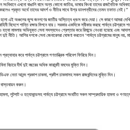
 সংবিধানে এখনো বাঙালি বাদে অন্য কোনো জাতির, ভাষার কিংবা তাদের রাজনৈতিক অধিকারের 
ষ্টা করলেও প্রকৃত অর্থে তাদের আদর্শ ও নীতির সাথে উগ্র ডানপন্থীদের তেমন তফাত নেই।”
য হলো এই অঞ্চলের জুম্ম জনগণের জাতীয় অস্তিত্ব ধ্বংস করে দেয়া। সে কারণে আমরা দেখি, 
নাবাহিনী বিদেশে শান্তি রক্ষার মিশনে যায়। সরকার একদিকে স্বীকার করছে পার্বত্য চট্টগ্রাম
ধর্ষণ ও হত্যা মামলায় অভিযুক্ত সেনা সদস্যদেও গ্রেপ্তার করে রিমান্ডে নেওয়া হয়েছে এ
দুই নীতি। আশির দশকে সেনা জেনারেলরা ঘোষণা করতেন ‘পার্বত্য চট্টগ্রামের মানুষ নয়
্যাহার করে পার্বত্য চট্টগ্রামে গণতান্ত্রিক পরিবেশ ফিরিয়ে দিন।
 বিনা বিচারে দীর্ঘ দুই বছরের অধিক কারাবন্দী বমদের মুক্তি দিন।
ইউপিডিএফ নেতা আনন্দ প্রকাশ চাকমা, প্রদীপ চাকমাসহ সকল রাজবন্দিদের মুক্তি দিন।
ণ বাস্তবায়ন করুন।
ক হামলা, লুটপাট ও হত্যাকান্ডসহ পার্বত্য চট্টগ্রামে সংঘটিত সকল সাম্প্রদায়িক হামলা ও গণহত