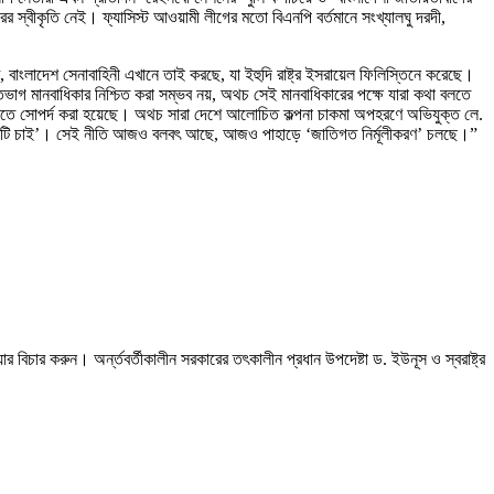
স্বীকৃতি নেই। ফ্যাসিস্ট আওয়ামী লীগের মতো বিএনপি বর্তমানে সংখ্যালঘু দরদী,
বাংলাদেশ সেনাবাহিনী এখানে তাই করছে, যা ইহুদি রাষ্ট্র ইসরায়েল ফিলিস্তিনে করেছে।
ে শতভাগ মানবাধিকার নিশ্চিত করা সম্ভব নয়, অথচ সেই মানবাধিকারের পক্ষে যারা কথা বলতে
বং আদালতে সোপর্দ করা হয়েছে। অথচ সারা দেশে আলোচিত কল্পনা চাকমা অপহরণে অভিযুক্ত লে.
, মাটি চাই’। সেই নীতি আজও বলবৎ আছে, আজও পাহাড়ে ‘জাতিগত নির্মূলীকরণ’ চলছে।”
্যার বিচার করুন। অর্ন্তবর্তীকালীন সরকারের তৎকালীন প্রধান উপদেষ্টা ড. ইউনূস ও স্বরাষ্ট্র