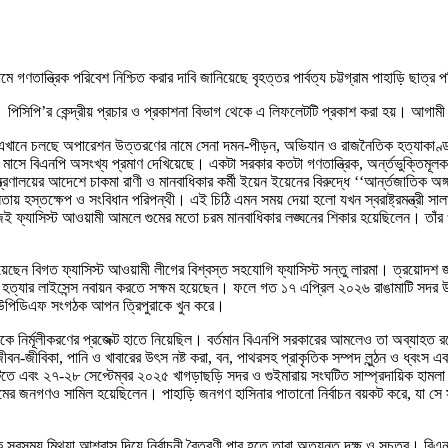
ে গণতান্ত্রিক পরিবেশ নিশ্চিত করার দাবি জানিয়েছে বৃহত্তর পার্বত্য চট্টগ্রাম পাহাড়ি ছাত্
। পিসিপি’র কেন্দ্রীয় প্রচার ও প্রকাশনা বিভাগ থেকে এ লিফলেটটি প্রকাশ করা হয়। আগাম
 এখানে চলছে অপারেশন উত্তরণের নামে সেনা দমন-পীড়ন, অভিযান ও রাজনৈতিক হত্যাকাণ্ড 
গত ৪ মাসে বিএনপি অসংখ্য প্রমাণ দেখিয়েছে। একটা সরকার কতটা গণতান্ত্রিক, অর্ন্তভুক্তিম
্ত্রণালয়ের আদেশে চাকমা রাণী ও মানবাধিকার কর্মী ইয়েন ইয়েনের বিরুদ্ধে ‘‘আর্ন্তজাতিক 
় হস্তক্ষেপ ও সংবিধান পরিপন্থী। এই চিঠি এমন সময় দেয়া হলো যখন স্বরাষ্ট্রমন্ত্রী সালা
্যাসিস্ট আওয়ামী আমলে গুমের মতো চরম মানবাধিকার লঙ্ঘনের শিকার হয়েছিলেন। তাঁর ঔদ্ধত্
্ত হয়েছেন বিগত ফ্যাসিস্ট আওয়ামী লীগের বিশ্বস্ত সহযোগি ফ্যাসিস্ট সন্তু লারমা। ত্রয়োদশ
ৃ হত্যার লাইসেন্স নবায়ন করতে সক্ষম হয়েছেন। ফলে গত ১৭ এপ্রিল ২০২৬ রাঙামাটি সদর উপজে
ে ইউপিডিএফ সংগঠক আপন ত্রিপুরাকে খুন করে।
সত্তাকে নির্মূলীকরণের প্রজেক্ট হাতে নিয়েছিল। বর্তমান বিএনপি সরকারের আমলেও তা অব্যাহ
ীবন-জীবিকা, পানি ও খাবারের উৎস নষ্ট করা, বন, পাথরসহ প্রাকৃতিক সম্পদ লুন্ঠন ও ধ্বংস এ
ামাটিতে এবং ২৭-২৮ সেপ্টেম্বর ২০২৫ খাগড়াছড়ি সদর ও গুইমারায় সংঘটিত সাম্প্রদায়িক 
টগ্রামের জনগণও সামিল হয়েছিলেন। পাহাড়ি জনগণ হাসিনার পাতানো নির্বাচন বয়কট করে, যা
 মিথ্যা আশ্বাস দিয়ে নির্বাচনী বৈতরণী পার হতে তারা অত্যন্ত দক্ষ ও সুচতুর। বিএনপ