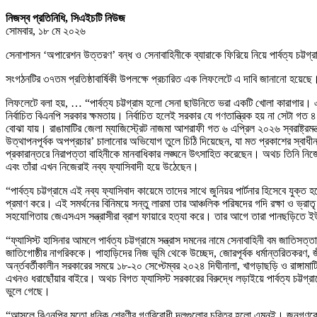
নিজস্ব প্রতিনিধি, সিএইচটি নিউজ
সোমবার, ১৮ মে ২০২৬
সেনাশাসন ‘অপারেশন উত্তরণ’ বন্ধ ও সেনাবাহিনীকে ব্যারাকে ফিরিয়ে নিয়ে পার্বত্য চট্টগ্রাম
সংগঠনটির ৩৭তম প্রতিষ্ঠাবার্ষিকী উপলক্ষে প্রচারিত এক লিফলেটে এ দাবি জানানো হয়েছে
লিফলেটে বলা হয়, … “পার্বত্য চট্টগ্রাম হলো সেনা ছাউনিতে ভরা একটি খোলা কারাগার।
নির্বাচিত বিএনপি সরকার ক্ষমতায়। নির্বাচিত হলেই সরকার যে গণতান্ত্রিক হয় না সেটা 
বোঝা যায়। রাঙামাটির জেলা ম্যাজিস্ট্রেট নাজমা আশরাফী গত ৬ এপ্রিল ২০২৬ স্বরাষ্ট্রমন
উত্থাপনপূর্বক অপপ্রচার’ চালানোর অভিযোগ তুলে চিঠি দিয়েছেন, যা মত প্রকাশের স্বাধীনতায
প্রকারান্তরে নিরাপত্তা বাহিনীকে মানবাধিকার লঙ্ঘনে উৎসাহিত করেছেন। অথচ তিনি নিজেই ফ
এবং তাঁরা এখন নিজেরাই নব্য ফ্যাসিবাদী হয়ে উঠেছেন।
“পার্বত্য চট্টগ্রামে এই নব্য ফ্যাসিবাদ কায়েমে তাদের সাথে জুনিয়র পার্টনার হিসেবে যুক
প্রমাণ করে। এই সমর্থনের বিনিময়ে সন্তু লারমা তার আঞ্চলিক পরিষদের গদি রক্ষা ও ভ্রাত
সহযোগিতায় জেএসএস সন্ত্রাসীরা ব্রাশ ফায়ারে হত্যা করে। তার আগে তারা পানছড়িত
“ফ্যাসিস্ট হাসিনার আমলে পার্বত্য চট্টগ্রামে সন্ত্রাস দমনের নামে সেনাবাহিনী বম জাতি
জাতিগোষ্ঠীর নাগরিককে। পাহাড়িদের নিজ ভূমি থেকে উচ্ছেদ, জোরপূর্বক ধর্মান্তরিতকরণ, জ
অর্ন্তবর্তীকালীন সরকারের সময়ে ১৮-২০ সেপ্টেম্বর ২০২৪ দিঘীনালা, খাগড়াছড়ি ও রাঙ্গ
এখনও ধরাছোঁয়ার বাইরে। অথচ বিগত ফ্যাসিস্ট সরকারের বিরুদ্ধে লড়াইয়ে পার্বত্য চট্
ভুলে গেছে।
“আসলে বিএনপির মতো ধনিক শ্রেণীর গণবিরোধী দলগুলোর চরিত্র হলো এমনই। জনগণকে সবসময়