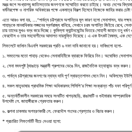
মন্ত্র জপে সংখ্যালঘু জাতিসত্তার জনগণকে সম্মোহিত করতে চাইছে। অথচ দেশের বিদ্যমান
ধর্মনিরপেক্ষ ও নাগরিক অধিকারের পক্ষে একমাত্র বিকল্প হিসেবে নিজেকে জাহির করার চে
এতে আরও বলা হয়, …“পার্বত্য চট্টগ্রামে অশান্তির মূল কারণ হলো সেনাশাসন, যার লক্ষ্
পাহাড়কে মানবাধিকার লঙ্ঘনের স্বর্গরাজ্য বানিয়ে, সেখানে চরম অশান্তি জিইয়ে রেখে, সে
চায় তাদের মুখও বন্ধ করে দিচ্ছে। কুমিল্লা ক্যান্টনমেন্টের ভিতরে সোহাগী জাহান তনু 
ফেরদৌস ও তার সহযোগীদের আদালত দায়মুক্তি দিয়েছে। এ এক উৎকট বৈষম্য, এক দেশে 
লিফলেটে বর্তমান বিএনপি সরকারের প্রতি ৬ দফা দাবি জানানো হয়। দাবিগুলো হলো-
১. সমতলের মতো পাহাড় থেকেও সেনাবাহিনীকে ব্যারাকে ফিরিয়ে নিন। অঘোষিত সেনাশাসন প্রত
২. সেনা মদদপুষ্ট ঠ্যাঙাড়ে সন্ত্রাসী গ্রুপদের ভেঙে দিন, রাজনৈতিক হত্যাকান্ড বন্ধ করুন।
৩. পার্বত্য চট্টগ্রামের জনগণের ন্যায্য দাবি পূর্ণ স্বায়ত্তশাসন মেনে নিন। অবিলম্বে 
৪. সকল মাতৃভাষায় প্রাথমিক শিক্ষা অধিকারসহ পিসিপি’র শিক্ষা সংক্রান্ত পাঁচ দফা পরিপূর্
৫. অন্তর্বর্তীকালীন সরকারের সময়ে সংঘটিত খাগড়াছড়ি, রাঙামাটি ও গুইমারায় সাম্প্রদায়ি
উপদেষ্টা লে. জাহাঙ্গীরকে গ্রেফতার করুন।
৬. কল্পনা চাকমার অপহরণকারী লে. ফেরদৌস গংদের গ্রেপ্তার ও বিচার করুন।
* প্রচারিত লিফলেটটি নীচে দেওয়া হলো: