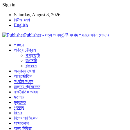
Sign in
Saturday, August 8, 2026
নিউজ ব্লগ
English
Publisher - সত্য ও বস্তুনিষ্ট সংবাদ প্রচারে সর্বদা সোচ্চার
প্রচ্ছদ
পার্বত্য চট্টগ্রাম
খাগড়াছড়ি
রাঙামাটি
বান্দরবান
অন্যান্য জেলা
আন্তর্জাতিক
সংগঠন সংবাদ
মন্তব্য প্রতিবেদন
রাজনৈতিক ভাষ্য
মতামত
মুক্তমত
প্রবন্ধ
ফিচার
বিশেষ প্রতিবেদন
সাক্ষাতকার
অন্য মিডিয়া