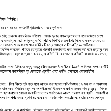
র পরিষদ(পিসিপি)।
ী ২০ মে ২০২৬ সংগঠনটি প্রতিষ্ঠার ৩৭ বছর পূর্ণ হবে।
নেই ন্যূনতম গণতান্ত্রিক পরিবেশ। অথচ জুলাই গণঅভ্যুত্থানের পরে বর্তমানে দেশে
ূলক ও জনবান্ধব সেটা সংখ্যালঘু জাতি, নারী ও নিপীড়িত জনগণের দিকে তাকালে ভালোভাবে
অঙ্গনে বাংলাদেশ সরকার ও সেনাবাহিনীর বিরুদ্ধে অসত্য ও বিভ্রান্তিকর অভিযোগ
হউদ্দিন আহমেদ ‘পার্বত্য চট্টগ্রামে শতভাগ মানবাধিকার রক্ষা সম্ভব নয়’ বলে মন্তব্য করে
যপূর্ণ বক্তব্য প্রমাণ করে যে, ফ্যাসিস্ট বিদায় হলেও ফ্যাসিবাদী ব্যবস্থা রয়ে গেছে
 জাতীয় সংসদ নির্বাচনে সন্তু নেতৃত্বাধীন জনসংহতি সমিতির বিএনপিকে নির্লজ্জ সমর্থন সেটাই
লায় গণতান্ত্রিক যুব ফোরামের কেন্দ্রীয় নেতা ধর্মশিং চাকমাকে সেনাবাহিনীর
ত রয়েছে। বিনা বিচারে দুই বছর ধরে আটকে রাখা হয়েছে নারী-শিশুসহ ৫৭ জন বম ও অন্যান্য
বং গুলি করে নির্বিচারে হত্যাসহ দমনপীড়নের স্টিমরোলার এখনো চলছে পাহাড় জুড়ে। বিগত
হামলা ও হত্যাকান্ডের কোনো সরকারি তদন্তের প্রতিবেদন আজও প্রকাশ করা হয়নি। অপরাধীরা
 সে সময় বিএনপির কাছে প্রশংসিত হয়েছিল। অথচ আজ ক্ষমতায় এসে তারা সেসব বেমালুম
ি নেতারা এখন প্রতিদিন ‘রেইনবো নেশনের’ বুলি কপচিয়ে ও ‘বাংলাদেশী জাতীয়তাবাদের’