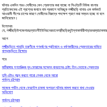
ঘটনার একদিন পরও দোষীদের কেন গ্রেফতার করা যাচ্ছে না সিএইচটি নিউজ বাংলার
প্রতিবেদকের এই প্রশ্নের জবাবে নাম প্রকাশে অনিচ্ছুক লক্ষ্মীছড়ি থানার এক কর্মকর্তা
আওয়ামী লীগের চাপের কারণে দোষীদের বিরুদ্ধে পদক্ষেপ গ্রহণ করা সম্ভব হচ্ছে না বলে
জানিয়েছেন।
উল্লেখ্য
যে,
লক্ষ্মী
ছড়ি
উপজেলার
দুল্যাতলী
ইউনিয়নের
ডানে
লক্ষ্ণীছড়ির
থুইল্লা
কার্বারী
পাড়ার
নরম্যা
চাকমার
আগে
লক্ষ্মীছড়িতে পাহাড়ি তরুণীকে গণধর্ষণের প্রতিবাদে ও ধর্ষণকারীদের গ্রেফতারের দাবিতে
খাগড়াছড়িতে বিক্ষোভ
পরে
মাটিরাঙ্গায় গণতান্ত্রিক যুব ফোরামের সম্মেলন বানচালের চেষ্টা: তিন নেতাকে গ্রেফতার
তুমি এটাও পছন্দ করতে পারো
লেখক থেকে আরো
পার্বত্য চট্টগ্রাম
সাজেক পর্যটন থেকে ফেরদৌস চাকমা অপহরণ ঘটনায় মামলা করতে বাধা দেওয়ার
অভিযোগ
পার্বত্য চট্টগ্রাম