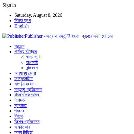
Sign in
Saturday, August 8, 2026
নিউজ ব্লগ
English
Publisher - সত্য ও বস্তুনিষ্ট সংবাদ প্রচারে সর্বদা সোচ্চার
প্রচ্ছদ
পার্বত্য চট্টগ্রাম
খাগড়াছড়ি
রাঙামাটি
বান্দরবান
অন্যান্য জেলা
আন্তর্জাতিক
সংগঠন সংবাদ
মন্তব্য প্রতিবেদন
রাজনৈতিক ভাষ্য
মতামত
মুক্তমত
প্রবন্ধ
ফিচার
বিশেষ প্রতিবেদন
সাক্ষাতকার
অন্য মিডিয়া