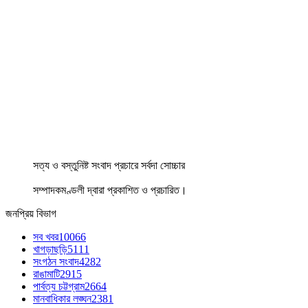
সত্য ও বস্তুনিষ্ট সংবাদ প্রচারে সর্বদা সোচ্চার
সম্পাদকমণ্ডলী দ্বারা প্রকাশিত ও প্রচারিত।
জনপ্রিয় বিভাগ
সব খবর
10066
খাগড়াছড়ি
5111
সংগঠন সংবাদ
4282
রাঙামাটি
2915
পার্বত্য চট্টগ্রাম
2664
মানবাধিকার লঙ্ঘন
2381