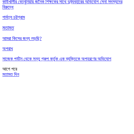
কাউখালীর বেতবুনিয়ায় জনৈক শিক্ষকের সাথে দুর্ব্যবহারের অভিযোগ সেনা সদস্যদের
বিরুদ্ধে
পার্বত্য চট্টগ্রাম
মতামত
আমরা কিসের জন্য লড়ছি?
অপরাধ
সাজেক পর্যটন থেকে সন্তু গ্রুপ কর্তৃক এক ব্যক্তিকে অপহরণের অভিযোগ
আগে
পরে
মতামত দিন