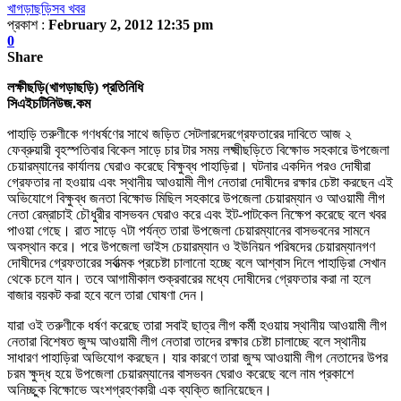
খাগড়াছড়ি
সব খবর
প্রকাশ :
February 2, 2012 12:35 pm
0
Share
লক্ষীছড়ি(খাগড়াছড়ি) প্রতিনিধি
সিএইচটিনিউজ.কম
পাহাড়ি তরুণীকে গণধর্ষণের সাথে জড়িত সেটলারদের
গ্রেফতারের দাবিতে আজ ২
ফেব্রুয়ারী বৃহস্পতিবার বিকেল সাড়ে চার টার সময় লক্
ষ্মীছড়িতে বিক্ষোভ সহকারে উপজেলা
চেয়ারম্যানের কার্যালয় ঘেরাও করেছে বিক্ষুব্ধ পাহাড়িরা
। ঘটনার একদিন পরও দোষীরা
গ্রেফতার না হওয়ায় এবং স্থানীয় আওয়ামী লীগ নেতারা দোষীদের রক্ষার চেষ্টা করছেন এই
অভিযোগে বিক্ষুব্ধ জনতা বিক্ষোভ মিছিল সহকারে উপজেলা চেয়ারম্যান ও আওয়ামী লীগ
নেতা রেম্রাচাই চৌধুরীর
বাসভবন ঘেরাও করে এবং
ইট-পাটকেল নিক্ষেপ করেছে বলে খবর
পাওয়া গেছে। রাত সাড়ে ৭টা পর্যন্ত তারা
উপজেলা চেয়ারম্যানের বাসভবনের সামনে
অবস্থান করে। পরে উপজেলা ভাইস চেয়ারম্যান ও ইউনিয়ন পরিষদের চেয়ারম্যানগণ
দোষীদের গ্রেফতারের সর্বাত্মক প্রচেষ্টা চালানো হচ্ছে বলে আশ্বাস দিলে পাহাড়িরা সেখান
থেকে চলে যান। তবে আগামীকাল শুক্রবারের মধ্যে দোষীদের গ্রেফতার করা না হলে
বাজার বয়কট করা হবে বলে তারা ঘোষণা দেন।
যারা ওই তরুণীকে ধর্ষণ করেছে তারা সবাই ছাত্র লীগ কর্মী হওয়ায় স্থানীয় আওয়ামী লীগ
নেতারা বিশেষত জুম্ম আওয়ামী লীগ নেতারা তাদের রক্ষার চেষ্টা চালাচ্ছে বলে স্থানীয়
সাধারণ পাহাড়িরা অভিযোগ করছেন। যার কারণে তারা জুম্ম আওয়ামী লীগ নেতাদের উপর
চরম ক্ষুদ্ধ হয়ে উপজেলা চেয়ারম্যানের বাসভবন ঘেরাও করেছে বলে নাম প্রকাশে
অনিচ্ছুক বিক্ষোভে অংশগ্রহণকারী এক ব্যক্তি জানিয়েছেন।