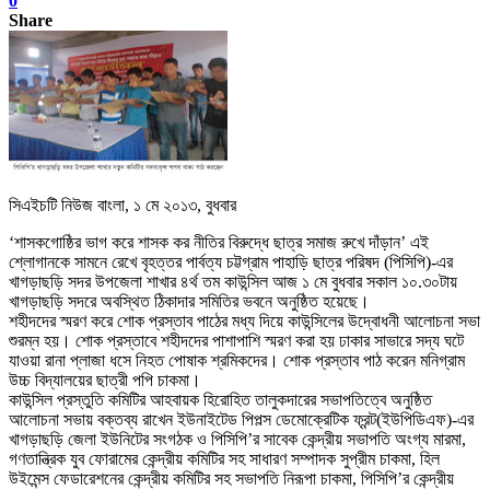
0
Share
সিএইচটি নিউজ বাংলা, ১ মে ২০১৩, বুধবার
‘শাসকগোষ্ঠির ভাগ করে শাসক কর নীতির বিরুদ্ধে ছাত্র সমাজ রুখে দাঁড়ান’ এই
শ্লোগানকে সামনে রেখে বৃহত্তর পার্বত্য চট্টগ্রাম পাহাড়ি ছাত্র পরিষদ (পিসিপি)-এর
খাগড়াছড়ি সদর উপজেলা শাখার ৪র্থ তম কাউন্সিল আজ ১ মে বুধবার সকাল ১০.৩০টায়
খাগড়াছড়ি সদরে অবস্থিত ঠিকাদার সমিতির ভবনে অনুষ্ঠিত হয়েছে।
শহীদদের স্মরণ করে শোক প্রস্তাব পাঠের মধ্য দিয়ে কাউন্সিলের উদ্বোধনী আলোচনা সভা
শুরম্ন হয়। শোক প্রস্তাবে শহীদদের পাশাপাশি স্মরণ করা হয় ঢাকার সাভারে সদ্য ঘটে
যাওয়া রানা প্লাজা ধসে নিহত পোষাক শ্রমিকদের। শোক প্রস্তাব পাঠ করেন মনিগ্রাম
উচ্চ বিদ্যালয়ের ছাত্রী পপি চাকমা।
কাউন্সিল প্রস্তুতি কমিটির আহবায়ক হিরোহিত তালুকদারের সভাপতিত্বে অনুষ্ঠিত
আলোচনা সভায় বক্তব্য রাখেন ইউনাইটেড পিপল্স ডেমোক্রেটিক ফ্রন্ট(ইউপিডিএফ)-এর
খাগড়াছড়ি জেলা ইউনিটের সংগঠক ও পিসিপি’র সাবেক কেন্দ্রীয় সভাপতি অংগ্য মারমা,
গণতান্ত্রিক যুব ফোরামের কেন্দ্রীয় কমিটির সহ সাধারণ সম্পাদক সুপ্রীম চাকমা, হিল
উইমেন্স ফেডারেশনের কেন্দ্রীয় কমিটির সহ সভাপতি নিরূপা চাকমা, পিসিপি’র কেন্দ্রীয়