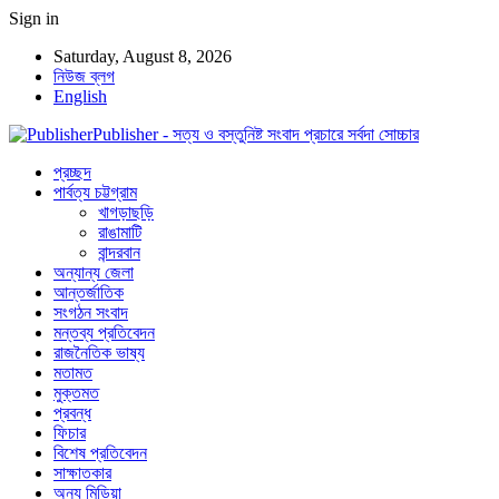
Sign in
Saturday, August 8, 2026
নিউজ ব্লগ
English
Publisher - সত্য ও বস্তুনিষ্ট সংবাদ প্রচারে সর্বদা সোচ্চার
প্রচ্ছদ
পার্বত্য চট্টগ্রাম
খাগড়াছড়ি
রাঙামাটি
বান্দরবান
অন্যান্য জেলা
আন্তর্জাতিক
সংগঠন সংবাদ
মন্তব্য প্রতিবেদন
রাজনৈতিক ভাষ্য
মতামত
মুক্তমত
প্রবন্ধ
ফিচার
বিশেষ প্রতিবেদন
সাক্ষাতকার
অন্য মিডিয়া