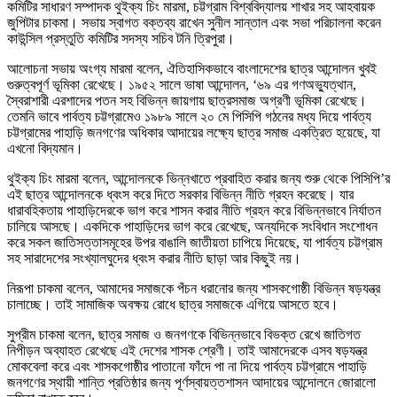
কমিটির সাধারণ সম্পাদক থুইক্য চিং মারমা, চট্টগ্রাম বিশ্ববিদ্যালয় শাখার সহ আহবায়ক
জুপিটার চাকমা। সভায় স্বাগত বক্তব্য রাখেন সুনীল সান্তাল এবং সভা পরিচালনা করেন
কাউন্সিল প্রস্তুতি কমিটির সদস্য সচিব টনি ত্রিপুরা।
আলোচনা সভায় অংগ্য মারমা বলেন, ঐতিহাসিকভাবে বাংলাদেশের ছাত্র আন্দোলন খুবই
গুরুত্বপূর্ণ ভূমিকা রেখেছে। ১৯৫২ সালে ভাষা আন্দোলন, ‘৬৯ এর গণঅভ্যুত্থান,
স্বৈরাশারী এরশাদের পতন সহ বিভিন্ন জায়গায় ছাত্রসমাজ অগ্রণী ভূমিকা রেখেছে।
তেমনি ভাবে পার্বত্য চট্টগ্রামেও ১৯৮৯ সালে ২০ মে পিসিপি গঠনের মধ্য দিয়ে পার্বত্য
চট্টগ্রামের পাহাড়ি জনগণের অধিকার আদায়ের লক্ষ্যে ছাত্র সমাজ একত্রিত হয়েছে, যা
এখনো বিদ্যমান।
থুইক্য চিং মারমা বলেন, আন্দোলনকে ভিন্নখাতে প্রবাহিত করার জন্য শুরু থেকে পিসিপি’র
এই ছাত্র আন্দোলনকে ধ্বংস করে দিতে সরকার বিভিন্ন নীতি গ্রহন করেছে। যার
ধারাবহিকতায় পাহাড়িদেরকে ভাগ করে শাসন করার নীতি গ্রহন করে বিভিন্নভাবে নির্যাতন
চালিয়ে আসছে। একদিকে পাহাড়িদের ভাগ করে রেখেছে, অন্যদিকে সংবিধান সংশোধন
করে সকল জাতিসত্তাসমূহের উপর বাঙালি জাতীয়তা চাপিয়ে দিয়েছে, যা পার্বত্য চট্টগ্রাম
সহ সারাদেশের সংখ্যালঘুদের ধ্বংস করার নীতি ছাড়া আর কিছুই নয়।
নিরূপা চাকমা বলেন, আমাদের সমাজকে পঁচন ধরানোর জন্য শাসকগোষ্ঠী বিভিন্ন ষড়যন্ত্র
চালাচ্ছে। তাই সামাজিক অবক্ষয়
রোধে ছাত্র সমাজকে এগিয়ে আসতে হবে।
সুপ্রীম চাকমা বলেন, ছাত্র সমাজ ও জনগণকে বিভিন্নভাবে বিভক্ত রেখে জাতিগত
নিপীড়ন অব্যাহত রেখেছে এই দেশের শাসক শ্রেণী। তাই আমাদেরকে এসব ষড়যন্ত্র
মোকবেলা করে এবং শাসকগোষ্ঠীর পাতানো ফাঁদে পা না দিয়ে পার্বত্য চট্টগ্রামে পাহাড়ি
জনগণের স্থায়ী শান্তি প্রতিষ্ঠার জন্য পূর্ণস্বায়ত্তশাসন আদায়ের আন্দোলনে জোরালো