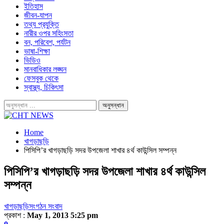
ইতিহাস
জীবন-যাপন
তথ্য প্রযুক্তি
নারীর ওপর সহিংসতা
বন, পরিবেশ, পর্যটন
ভাষা-শিক্ষা
ভিডিও
মানবাধিকার লঙ্ঘন
ফেসবুক থেকে
স্বাস্থ্য, চিকিৎসা
Home
খাগড়াছড়ি
পিসিপি’র খাগড়াছড়ি সদর উপজেলা শাখার ৪র্থ কাউন্সিল সম্পন্ন
পিসিপি’র খাগড়াছড়ি সদর উপজেলা শাখার ৪র্থ কাউন্সিল
সম্পন্ন
খাগড়াছড়ি
সংগঠন সংবাদ
প্রকাশ :
May 1, 2013 5:25 pm