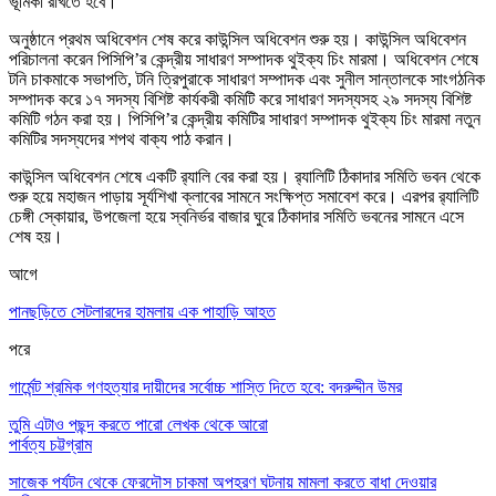
ভূমিকা রাখতে হবে।
অনুষ্ঠানে প্রথম অধিবেশন শেষ করে কাউন্সিল অধিবেশন শুরু হয়। কাউন্সিল অধিবেশন
পরিচালনা করেন পিসিপি’র কেন্দ্রীয় সাধারণ সম্পাদক থুইক্য চিং মারমা। অধিবেশন শেষে
টনি চাকমাকে সভাপতি, টনি ত্রিপুরাকে সাধারণ সম্পাদক এবং সুনীল সান্তালকে সাংগঠনিক
সম্পাদক করে ১৭ সদস্য বিশিষ্ট কার্যকরী কমিটি করে সাধারণ সদস্যসহ ২৯ সদস্য বিশিষ্ট
কমিটি গঠন করা হয়। পিসিপি’র কেন্দ্রীয় কমিটির সাধারণ সম্পাদক থুইক্য চিং মারমা নতুন
কমিটির সদস্যদের শপথ বাক্য পাঠ করান।
কাউন্সিল অধিবেশন শেষে একটি র‌্যালি বের করা হয়। র‌্যালিটি ঠিকাদার সমিতি ভবন থেকে
শুরু হয়ে মহাজন পাড়ায় সূর্যশিখা ক্লাবের সামনে সংক্ষিপ্ত সমাবেশ করে। এরপর র‌্যালিটি
চেঙ্গী স্কোয়ার, উপজেলা হয়ে স্বনির্ভর বাজার ঘুরে ঠিকাদার সমিতি ভবনের সামনে এসে
শেষ হয়।
আগে
পানছড়িতে সেটলারদের হামলায় এক পাহাড়ি আহত
পরে
গার্মেন্ট শ্রমিক গণহত্যার দায়ীদের সর্বোচ্চ শাস্তি দিতে হবে: বদরুদ্দীন উমর
তুমি এটাও পছন্দ করতে পারো
লেখক থেকে আরো
পার্বত্য চট্টগ্রাম
সাজেক পর্যটন থেকে ফেরদৌস চাকমা অপহরণ ঘটনায় মামলা করতে বাধা দেওয়ার