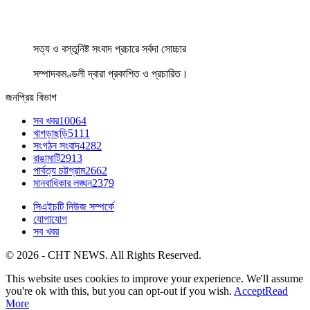
সত্য ও বস্তুনিষ্ট সংবাদ প্রচারে সর্বদা সোচ্চার
সম্পাদকমণ্ডলী দ্বারা প্রকাশিত ও প্রচারিত।
জনপ্রিয় বিভাগ
সব খবর
10064
খাগড়াছড়ি
5111
সংগঠন সংবাদ
4282
রাঙামাটি
2913
পার্বত্য চট্টগ্রাম
2662
মানবাধিকার লঙ্ঘন
2379
সিএইচটি নিউজ সম্পর্কে
যোগাযোগ
সব খবর
© 2026 - CHT NEWS. All Rights Reserved.
This website uses cookies to improve your experience. We'll assume
you're ok with this, but you can opt-out if you wish.
Accept
Read
More