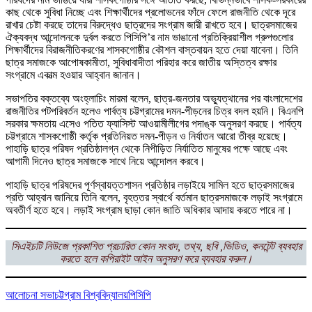
কাছ থেকে সুবিধা নিচ্ছে এবং শিক্ষার্থীদের প্রলোভনের ফাঁদে ফেলে রাজনীতি থেকে দূরে
রাখার চেষ্টা করছে তাদের বিরুদ্ধেও ছাত্রদের সংগ্রাম জারী রাখতে হবে। ছাত্রসমাজের
ঐক্যবদ্ধ আন্দোলনকে দুর্বল করতে পিসিপি’র নাম ভাঙানো প্রতিক্রিয়াশীল গ্রুপগুলোর
শিক্ষার্থীদের বিরাজনীতিকরণের শাসকগোষ্ঠীর কৌশল বাস্তবায়ন হতে দেয়া যাবেনা। তিনি
ছাত্র সমাজকে আপোষকামীতা, সুবিধাবাদীতা পরিহার করে জাতীয় অস্তিত্ব রক্ষার
সংগ্রামে একাত্ম হওয়ার আহ্বান জানান।
সভাপতির বক্তব্যে অংহ্লাচিং মারমা বলেন, ছাত্র-জনতার অভ্যুত্থানের পর বাংলাদেশের
রাজনীতির পটপরিবর্তন হলেও পার্বত্য চট্টগ্রামের দমন-পীড়নের চিত্র বদল হয়নি। বিএনপি
সরকার ক্ষমতায় এসেও পতিত ফ্যাসিস্ট আওয়ামীলীগের পদাঙ্ক অনুসরণ করছে। পার্বত্য
চট্টগ্রামে শাসকগোষ্ঠী কর্তৃক প্রতিনিয়ত দমন-পীড়ন ও নির্যাতন আরো তীব্র হয়েছে।
পাহাড়ি ছাত্র পরিষদ প্রতিষ্ঠালগ্ন থেকে নিপীড়িত নির্যাতিত মানুষের পক্ষে আছে এবং
আগামী দিনেও ছাত্র সমাজকে সাথে নিয়ে আন্দোলন করবে।
পাহাড়ি ছাত্র পরিষদের পূর্ণস্বায়ত্তশাসন প্রতিষ্ঠার লড়াইয়ে সামিল হতে ছাত্রসমাজের
প্রতি আহ্বান জানিয়ে তিনি বলেন, বৃহত্তর স্বার্থে বর্তমান ছাত্রসমাজকে লড়াই সংগ্রামে
অবতীর্ণ হতে হবে। লড়াই সংগ্রাম ছাড়া কোন জাতি অধিকার আদায় করতে পারে না।
সিএইচটি নিউজে প্রকাশিত প্রচারিত কোন সংবাদ, তথ্য, ছবি ,ভিডিও, কনটেন্ট ব্যবহার
করতে হলে কপিরাইট আইন অনুসরণ করে ব্যবহার করুন।
আলোচনা সভা
চট্টগ্রাম বিশ্ববিদ্যালয়
পিসিপি