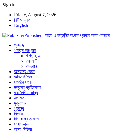
Sign in
Friday, August 7, 2026
নিউজ ব্লগ
English
Publisher - সত্য ও বস্তুনিষ্ট সংবাদ প্রচারে সর্বদা সোচ্চার
প্রচ্ছদ
পার্বত্য চট্টগ্রাম
খাগড়াছড়ি
রাঙামাটি
বান্দরবান
অন্যান্য জেলা
আন্তর্জাতিক
সংগঠন সংবাদ
মন্তব্য প্রতিবেদন
রাজনৈতিক ভাষ্য
মতামত
মুক্তমত
প্রবন্ধ
ফিচার
বিশেষ প্রতিবেদন
সাক্ষাতকার
অন্য মিডিয়া