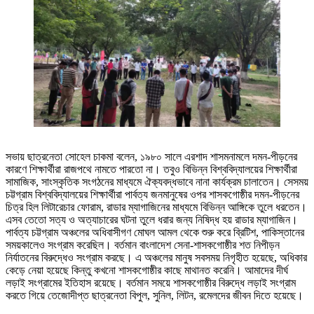
সভায় ছাত্রনেতা সোহেল চাকমা বলেন, ১৯৮০ সালে এরশাদ শাসমনামলে দমন-পীড়নের
কারণে শিক্ষার্থীরা রাজপথে নামতে পারতো না। তবুও বিভিন্ন বিশ্ববিদ্যালয়ের শিক্ষার্থীরা
সামাজিক, সাংস্কৃতিক সংগঠনের মাধ্যমে ঐক্যবদ্ধভাবে নানা কার্যক্রম চালাতেন। সেসময়
চট্টগ্রাম বিশ্ববিদ্যালয়ের শিক্ষার্থীরা পার্বত্য জনমানুষের ওপর শাসকগোষ্ঠীর দমন-পীড়নের
চিত্র হিল লিটারেচার ফোরাম, রাডার ম্যাগাজিনের মাধ্যমে বিভিন্ন আঙ্গিকে তুলে ধরতেন।
এসব তেতো সত্য ও অত্যাচারের ঘটনা তুলে ধরার জন্য নিষিদ্ধ হয় রাডার ম্যাগাজিন।
পার্বত্য চট্টগ্রাম অঞ্চলের অধিবাসীগণ মোঘল আমল থেকে শুরু করে ব্রিটিশ, পাকিস্তানের
সময়কালেও সংগ্রাম করেছিল। বর্তমান বাংলাদেশ সেনা-শাসকগোষ্ঠীর শত নিপীড়ন
নির্যাতনের বিরুদ্ধেও সংগ্রাম করছে। এ অঞ্চলের মানুষ সবসময় নিগৃহীত হয়েছে, অধিকার
কেড়ে নেয়া হয়েছে কিন্তু কখনো শাসকগোষ্ঠীর কাছে মাথানত করেনি। আমাদের দীর্ঘ
লড়াই সংগ্রামের ইতিহাস রয়েছে। বর্তমান সময়ে শাসকগোষ্ঠীর বিরুদ্ধে লড়াই সংগ্রাম
করতে গিয়ে তেজোদীপ্ত ছাত্রনেতা বিপুল, সুনিল, লিটন, রমেলদের জীবন দিতে হয়েছে।