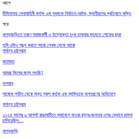
আগে
দীঘিনালায় সেনাবাহিনী কর্তৃক এক যুবককে নির্যাতন-আটক, স্থানীয়দের প্রতিবাদে মুক্তি
পরে
খাগড়াছড়িতে তরুণ সমাজকর্মী ও উদ্যোক্তা চুংকু চাকমার মৃত্যুতে শোকের ছায়া
তুমি এটাও পছন্দ করতে পারো
লেখক থেকে আরো
পার্বত্য চট্টগ্রাম
মতামত
আমরা কিসের জন্য লড়ছি?
অপরাধ
সাজেক পর্যটন থেকে সন্তু গ্রুপ কর্তৃক এক ব্যক্তিকে অপহরণের অভিযোগ
পার্বত্য চট্টগ্রাম
২০২৪ সালের ৬ আগস্ট রাঙামাটিতে সমাবেশে যাওয়া ছাত্র-জনতার ওপর যেভাবে হামলা
চালিয়েছিল…
খাগড়াছড়ি