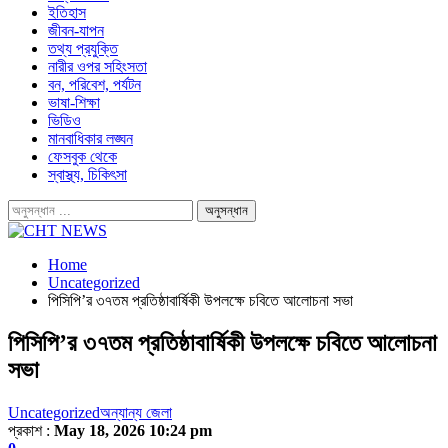
ইতিহাস
জীবন-যাপন
তথ্য প্রযুক্তি
নারীর ওপর সহিংসতা
বন, পরিবেশ, পর্যটন
ভাষা-শিক্ষা
ভিডিও
মানবাধিকার লঙ্ঘন
ফেসবুক থেকে
স্বাস্থ্য, চিকিৎসা
Home
Uncategorized
পিসিপি’র ৩৭তম প্রতিষ্ঠাবার্ষিকী উপলক্ষে চবিতে আলোচনা সভা
পিসিপি’র ৩৭তম প্রতিষ্ঠাবার্ষিকী উপলক্ষে চবিতে আলোচনা
সভা
Uncategorized
অন্যান্য জেলা
প্রকাশ :
May 18, 2026 10:24 pm