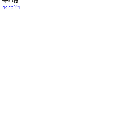
আগে
পরে
মতামত দিন