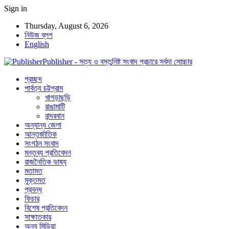
Sign in
Thursday, August 6, 2026
নিউজ ব্লগ
English
Publisher - সত্য ও বস্তুনিষ্ট সংবাদ প্রচারে সর্বদা সোচ্চার
প্রচ্ছদ
পার্বত্য চট্টগ্রাম
খাগড়াছড়ি
রাঙামাটি
বান্দরবান
অন্যান্য জেলা
আন্তর্জাতিক
সংগঠন সংবাদ
মন্তব্য প্রতিবেদন
রাজনৈতিক ভাষ্য
মতামত
মুক্তমত
প্রবন্ধ
ফিচার
বিশেষ প্রতিবেদন
সাক্ষাতকার
অন্য মিডিয়া