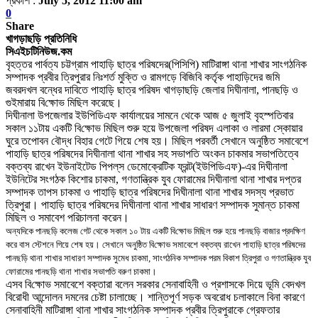
প্রকাশ :
July 5, 2012 11:00 am
0
Share
খাগড়াছড়ি প্রতিনিধি
সিএইচটিনিউজ.কম
বৃহত্তর পার্বত্য চট্টগ্রাম পাহাড়ি ছাত্র পরিষদের(পিসিপি) মাটিরাঙ্গা থানা শাখার সাংগঠনিক
সম্পাদক প্রবীর ত্রিপুরা
র
নিঃশর্ত মুক্তি ও রামগড়ে বিজিবি কর্তৃক পাহাড়িদের জমি
জবরদখল বন্ধের দাবিতে পাহাড়ি ছাত্র পরিষদ খাগড়াছড়ি জেলার দিঘীনালা
,
পানছড়ি
ও
গুইমারায়
বি
ক্ষো
ভ মিছিল করেছে
।
দিঘীনালা উপজেলার ইউপিডিএফ কার্যালয়ের সামনে থেকে আজ ৫ জুলাই
বৃহস্পতিবার
সকাল ১১টায় একটি বি
ক্ষো
ভ মিছিল শুরু হয়ে উপজেলা পরিষদ এলাকা ও লারমা স্কোয়ার
ঘুরে তপোবন বৌদ্ধ বিহার গেটে গিয়ে শেষ হয়
।
মিছিল পরবর্তী সেখানে অনুষ্ঠিত সমাবেশে
পাহাড়ি ছাত্র পরিষদের দিঘীনালা থানা শাখার সহ সভাপতি অংকন চাকমার সভাপতিত্বে
বক্তব্য রাখেন ইউনাইটেড পিপল্‌স ডেমোক্রেটিক ফ্রন্ট(ইউপিডিএফ)-এর দিঘীনালা
ইউনিটের সংগঠক কিশোর চাকমা
,
গণতান্ত্রিক যুব ফোরামের দিঘীনালা থানা শাখার দপ্তর
সম্পাদক তাপস চাকমা ও পাহাড়ি ছাত্র পরিষদের দিঘীনালা থানা শাখার সদস্য প্রভাত
ত্রিপুরা
।
পাহাড়ি ছাত্র পরিষদের দিঘীনালা থানা শাখার সাধারণ সম্পাদক সুমান্ত চাকমা
মিছিল ও সমাবেশ পরিচালনা করেন
।
অন্যদিকে পানছড়ি কলেজ গেট থেকে সকাল ১০ টায় একটি বি
ক্ষো
ভ মিছিল শুরু হয়ে পানছড়ি বাজার প্রদ
ক্ষিণ
করে বাস স্টেশনে গিয়ে শেষ হয়
।
সেখানে অনুষ্ঠিত বি
ক্ষো
ভ সমাবেশে বক্তব্য রাখেন পাহাড়ি ছাত্র পরিষদের
পানছড়ি থানা শাখার সাধারণ সম্পাদক সুমেধ চাকমা
,
সাংগঠনিক সম্পাদক পরম বিকাশ ত্রিপুরা ও গণতান্ত্রিক যুব
ফোরামের পানছড়ি থানা শাখার সভাপতি বরুণ চাকমা
।
এসব বি
ক্ষো
ভ সমাবেশে বক্তারা বলেন সরকার সেনাবাহিনী ও প্রশাসকে দিয়ে ভূমি বেদখল
বিরোধী আন্দোলন দমনের চেষ্টা চালাচ্ছে
।
শান্তিপূর্ণ সড়ক অবরোধ চলাকালে বিনা কারণে
সেনাবাহিনী মাটিরাঙ্গা থানা শাখার সাংগঠনিক সম্পাদক প্রবীর ত্রিপুরাকে গ্রেফতার