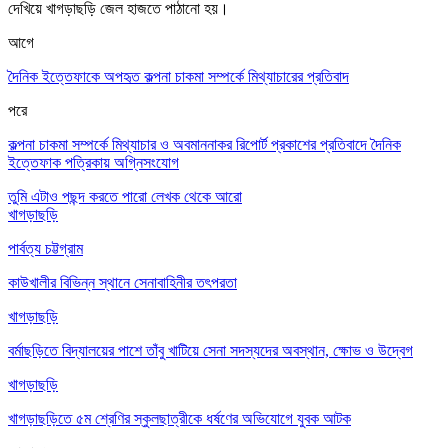
দেখিয়ে
খাগড়াছড়ি জেল হাজতে পাঠানো হয়
।
আগে
দৈনিক ইত্তেফাকে অপহৃত কল্পনা চাকমা সম্পর্কে মিথ্যাচারের প্রতিবাদ
পরে
কল্পনা চাকমা সম্পর্কে মিথ্যাচার ও অবমাননাকর রিপোর্ট প্রকাশের প্রতিবাদে দৈনিক
ইত্তেফাক পত্রিকায় অগ্নিসংযোগ
তুমি এটাও পছন্দ করতে পারো
লেখক থেকে আরো
খাগড়াছড়ি
পার্বত্য চট্টগ্রাম
কাউখালীর বিভিন্ন স্থানে সেনাবাহিনীর তৎপরতা
খাগড়াছড়ি
বর্মাছড়িতে বিদ্যালয়ের পাশে তাঁবু খাটিয়ে সেনা সদস্যদের অবস্থান, ক্ষোভ ও উদ্বেগ
খাগড়াছড়ি
খাগড়াছড়িতে ৫ম শ্রেণির স্কুলছাত্রীকে ধর্ষণের অভিযোগে যুবক আটক