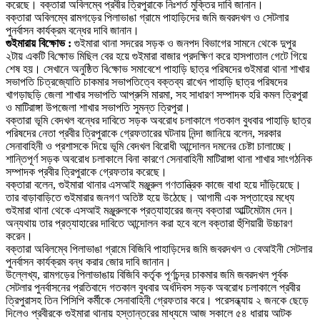
করেছে
।
বক্তারা অবিলম্বে প্রবীর ত্রিপুরাকে নিঃশর্ত মুক্তির দাবি জানান
।
বক্তারা অবিলম্বে রামগড়ের পিলাভাঙা গ্রামে পাহাড়িদের জমি জবরদখল ও সেটলার
পুনর্বাসন কার্যক্রম বন্ধের দাবি জানান
।
গুইমারায় বিক্ষোভ
:
গুইমারা থানা সদরের সড়ক ও জনপদ বিভাগের সামনে থেকে
দুপুর
২টায়
একটি বি
ক্ষো
ভ মিছিল বের হয়ে গুইমারা বাজার প্রদ
ক্ষিণ
করে হাসপাতাল গেটে গিয়ে
শেষ হয়
।
সেখানে অনুষ্ঠিত বি
ক্ষো
ভ সমাবেশে পাহাড়ি ছাত্র পরিষদের গুইমারা থানা শাখার
সভাপতি চিত্রজ্যোতি চাকমার সভাপতিত্বে বক্তব্য রাখেন পাহাড়ি ছাত্র পরিষদের
খাগড়াছড়ি জেলা শাখার সভাপতি আপ্রুসি মারমা
,
সহ সাধারণ সম্পাদক হরি কমল ত্রিপুরা
ও মাটিরাঙ্গা উপজেলা শাখার সভাপতি সুমন্ত ত্রিপুরা
।
বক্তারা ভূমি বেদখল বন্ধের দাবিতে সড়ক অবরোধ চলাকালে গতকাল বুধবার পাহাড়ি ছাত্র
পরিষদের নেতা প্রবীর ত্রিপুরাকে গ্রেফতারের ঘটনায় নিন্দা জানিয়ে বলেন
,
সরকার
সেনাবাহিনী ও প্রশাসকে দিয়ে ভূমি বেদখল বিরোধী আন্দোলন দমনের চেষ্টা চালাচ্ছে
।
শান্তিপূর্ণ সড়ক অবরোধ চলাকালে বিনা কারণে সেনাবাহিনী মাটিরাঙ্গা থানা শাখার সাংগঠনিক
সম্পাদক প্রবীর ত্রিপুরাকে গ্রেফতার করেছে
।
বক্তারা বলেন
,
গুইমারা থানার এসআই মঞ্জুরুল গণতান্ত্রিক কাজে বাধা হয়ে দাঁড়িয়েছে
।
তার বাড়াবাড়িতে গুইমারার জনগণ অতিষ্ট হয়ে উঠেছে
।
আগামী এক সপ্তাহের মধ্যে
গুইমারা থানা থেকে এসআই মঞ্জুরুলকে প্রত্যাহারের জন্য বক্তারা আল্টিমেটাম দেন
।
অন্যথায় তার প্রত্যাহারের দাবিতে আন্দোলন করা হবে বলে বক্তারা হুঁশিয়ারী উচ্চারণ
করেন
।
বক্তারা অবিলম্বে পিলাভাঙা গ্রামে বিজিবি পাহাড়িদের জমি জবরদখল ও বেআইনী সেটলার
পুনর্বাসন কার্যক্রম বন্ধ করার জোর দাবি জানান
।
উল্লেখ্য
,
রামগড়ের পিলাভাঙায় বিজিবি কর্তৃক পূর্ণচন্দ্র চাকমার জমি জবরদখল পূর্বক
সেটলার পুনর্বাসনের প্রতিবাদে গতকাল বুধবার অর্ধদিবস সড়ক অবরোধ চলাকালে প্রবীর
ত্রিপুরা
সহ তিন পিসিপি কর্মীকে
সেনাবাহিনী গ্রেফতার করে
।
পরে
সন্ধ্যায় ২ জনকে ছেড়ে
দিলেও প্রবীরকে
গুইমারা থানায় হস্তান্তরের মাধ্যমে আজ সকালে
৫৪ ধারায় আটক