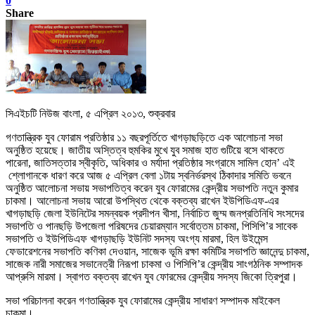
0
Share
সিএইচটি নিউজ বাংলা, ৫ এপ্রিল ২০১৩, শুক্রবার
গণতান্ত্রিক যুব ফোরাম প্রতিষ্ঠার ১১ বছরপূর্তিতে খাগড়াছড়িতে এক আলোচনা সভা
অনুষ্ঠিত হয়েছে। জাতীয় অস্তিত্ব হুমকির মুখে যুব সমাজ হাত গুটিয়ে বসে থাকতে
পারেনা, জাতিসত্তার স্বীকৃতি, অধিকার ও মর্যাদা প্রতিষ্ঠার সংগ্রামে সামিল হোন’ এই
শ্লোগানকে ধারণ করে আজ ৫ এপ্রিল বেলা ১টায় স্বনির্ভরস্থ ঠিকাদার সমিতি ভবনে
অনুষ্ঠিত আলোচনা সভায় সভাপতিত্ব করেন যুব ফোরামের কেন্দ্রীয় সভাপতি নতুন কুমার
চাকমা। আলোচনা সভায় আরো উপস্থিত থেকে বক্তব্য রাখেন ইউপিডিএফ-এর
খাগড়াছড়ি জেলা ইউনিটের সমন্বয়ক প্রদীপন খীসা, নির্বাচিত জুম্ম জনপ্রতিনিধি সংসদের
সভাপতি ও পানছড়ি উপজেলা পরিষদের চেয়ারম্যান সর্বোত্তম চাকমা, পিসিপি’র সাবেক
সভাপতি ও ইউপিডিএফ খাগড়াছড়ি ইউনিট সদস্য অংগ্য মারমা, হিল উইমেন্স
ফেডারেশনের সভাপতি কণিকা দেওয়ান, সাজেক ভূমি রক্ষা কমিটির সভাপতি জ্ঞানেন্দু চাকমা,
সাজেক নারী সমাজের সভানেত্রী নিরূপা চাকমা ও পিসিপি’র কেন্দ্রীয় সাংগঠনিক সম্পাদক
আপ্রুসি মারমা। স্বাগত বক্তব্য রাখেন যুব ফোরমের কেন্দ্রীয় সদস্য জিকো ত্রিপুরা।
সভা পরিচালনা করেন গণতান্ত্রিক যুব ফোরামের কেন্দ্রীয় সাধারণ সম্পাদক মাইকেল
চাকমা।