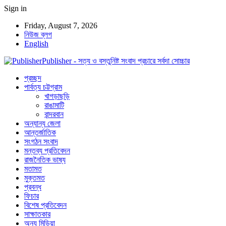
Sign in
Friday, August 7, 2026
নিউজ ব্লগ
English
Publisher - সত্য ও বস্তুনিষ্ট সংবাদ প্রচারে সর্বদা সোচ্চার
প্রচ্ছদ
পার্বত্য চট্টগ্রাম
খাগড়াছড়ি
রাঙামাটি
বান্দরবান
অন্যান্য জেলা
আন্তর্জাতিক
সংগঠন সংবাদ
মন্তব্য প্রতিবেদন
রাজনৈতিক ভাষ্য
মতামত
মুক্তমত
প্রবন্ধ
ফিচার
বিশেষ প্রতিবেদন
সাক্ষাতকার
অন্য মিডিয়া