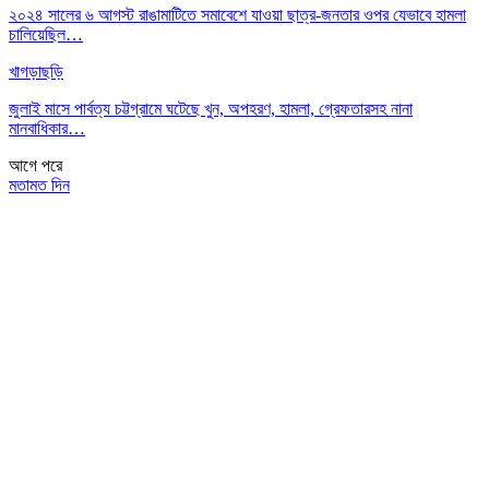
২০২৪ সালের ৬ আগস্ট রাঙামাটিতে সমাবেশে যাওয়া ছাত্র-জনতার ওপর যেভাবে হামলা
চালিয়েছিল…
খাগড়াছড়ি
জুলাই মাসে পার্বত্য চট্টগ্রামে ঘটেছে খুন, অপহরণ, হামলা, গ্রেফতারসহ নানা
মানবাধিকার…
আগে
পরে
মতামত দিন