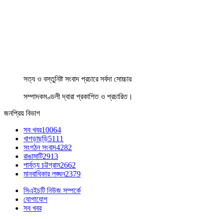
সত্য ও বস্তুনিষ্ট সংবাদ প্রচারে সর্বদা সোচ্চার
সম্পাদকমণ্ডলী দ্বারা প্রকাশিত ও প্রচারিত।
জনপ্রিয় বিভাগ
সব খবর
10064
খাগড়াছড়ি
5111
সংগঠন সংবাদ
4282
রাঙামাটি
2913
পার্বত্য চট্টগ্রাম
2662
মানবাধিকার লঙ্ঘন
2379
সিএইচটি নিউজ সম্পর্কে
যোগাযোগ
সব খবর