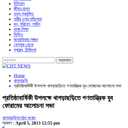
ইতিহাস
জীবন-যাপন
তথ্য প্রযুক্তি
নারীর ওপর সহিংসতা
বন, পরিবেশ, পর্যটন
ভাষা-শিক্ষা
ভিডিও
মানবাধিকার লঙ্ঘন
ফেসবুক থেকে
স্বাস্থ্য, চিকিৎসা
Home
খাগড়াছড়ি
প্রতিষ্ঠাবার্ষিকী উপলক্ষে খাগড়াছড়িতে গণতান্ত্রিক যুব ফোরামের আলোচনা সভা
প্রতিষ্ঠাবার্ষিকী উপলক্ষে খাগড়াছড়িতে গণতান্ত্রিক যুব
ফোরামের আলোচনা সভা
খাগড়াছড়ি
সংগঠন সংবাদ
প্রকাশ :
April 5, 2013 12:55 pm