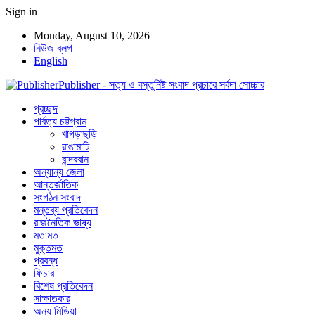
Sign in
Monday, August 10, 2026
নিউজ ব্লগ
English
Publisher - সত্য ও বস্তুনিষ্ট সংবাদ প্রচারে সর্বদা সোচ্চার
প্রচ্ছদ
পার্বত্য চট্টগ্রাম
খাগড়াছড়ি
রাঙামাটি
বান্দরবান
অন্যান্য জেলা
আন্তর্জাতিক
সংগঠন সংবাদ
মন্তব্য প্রতিবেদন
রাজনৈতিক ভাষ্য
মতামত
মুক্তমত
প্রবন্ধ
ফিচার
বিশেষ প্রতিবেদন
সাক্ষাতকার
অন্য মিডিয়া