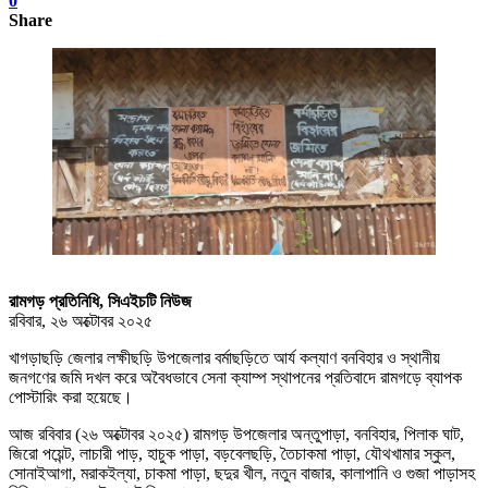
0
Share
রামগড় প্রতিনিধি, সিএইচটি নিউজ
রবিবার, ২৬ অক্টোবর ২০২৫
খাগড়াছড়ি জেলার লক্ষীছড়ি উপজেলার বর্মাছড়িতে আর্য কল্যাণ বনবিহার ও স্থানীয়
জনগণের জমি দখল করে অবৈধভাবে সেনা ক্যাম্প স্থাপনের প্রতিবাদে রামগড়ে ব্যাপক
পোস্টারিং করা হয়েছে।
আজ রবিবার (২৬ অক্টোবর ২০২৫) রামগড় উপজেলার অন্তুপাড়া, বনবিহার, পিলাক ঘাট,
জিরো পয়েন্ট, লাচারী পাড়, হাচুক পাড়া, বড়বেলছড়ি, তৈচাকমা পাড়া, যৌথখামার স্কুল,
সোনাইআগা, মরাকইল্যা, চাকমা পাড়া, ছদুর খীল, নতুন বাজার, কালাপানি ও গুজা পাড়াসহ