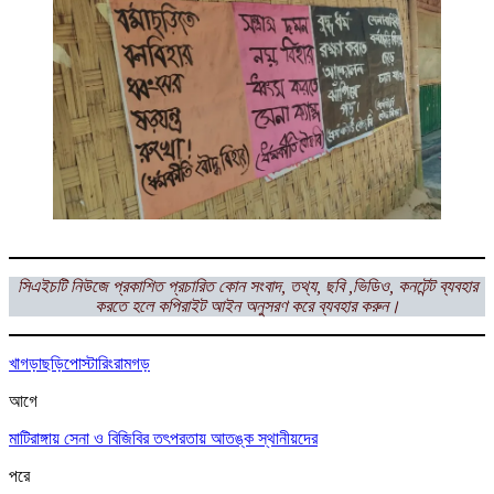
সিএইচটি নিউজে প্রকাশিত প্রচারিত কোন সংবাদ, তথ্য, ছবি ,ভিডিও, কনটেন্ট ব্যবহার
করতে হলে কপিরাইট আইন অনুসরণ করে ব্যবহার করুন।
খাগড়াছড়ি
পোস্টারিং
রামগড়
আগে
মাটিরাঙ্গায় সেনা ও বিজিবির তৎপরতায় আতঙ্ক স্থানীয়দের
পরে