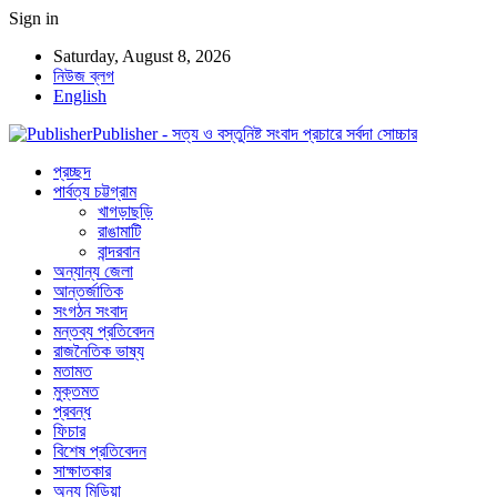
Sign in
Saturday, August 8, 2026
নিউজ ব্লগ
English
Publisher - সত্য ও বস্তুনিষ্ট সংবাদ প্রচারে সর্বদা সোচ্চার
প্রচ্ছদ
পার্বত্য চট্টগ্রাম
খাগড়াছড়ি
রাঙামাটি
বান্দরবান
অন্যান্য জেলা
আন্তর্জাতিক
সংগঠন সংবাদ
মন্তব্য প্রতিবেদন
রাজনৈতিক ভাষ্য
মতামত
মুক্তমত
প্রবন্ধ
ফিচার
বিশেষ প্রতিবেদন
সাক্ষাতকার
অন্য মিডিয়া