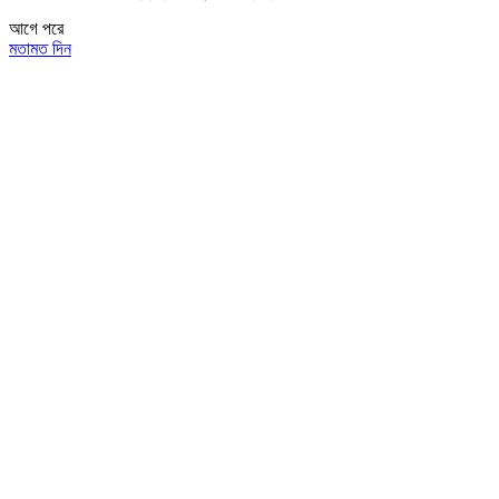
আগে
পরে
মতামত দিন