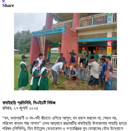
0
Share
বাঘাইছড়ি প্রতিনিধি, সিএইচটি নিউজ
রবিবার, ২৭ জুলাই ২০২৫
“বন, বন্যপ্রাণী ও নদ-নদী বাঁচাতে এগিয়ে আসুন; বন ধ্বংস করবেন না; সেগুন নয়,
পরিবেশ বান্ধব গাছ লাগান” এসব আহ্বানে রাঙামাটির বাঘাইছড়ি উপজেলায় পাহাড়ি ছাত্র
পরিষদ (পিসিপি), হিল উইমেন্স ফেডারেশন ও গণতান্ত্রিক যুব ফোরামের যৌথ ‍উদ্যোগে